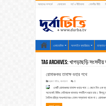
আমাদের সম্পর্কে
যোগাযোগ
শর্ত ও নীতিমালা
গোপনীয় নীতি
ব
একাডেমিক
অনলাইন ক্যারিয়ার
ডাক্তার 
Tag Archives:
খাগড়াছড়ি সংসদীয
রোমাঞ্চকর তাবাক্ষ গুহার পথে
ভ্রমণ গাইড
,
বাংলাদেশ
0
একটি রোমাঞ্চকর তাবাক্ষ গুহার পথে । জেনে নিন এক ভ
অনেকেই বিবিধ নেতিবাচক ভাবনায় গলাটিপে ধরতে চায়। কিন্তু ত
নৈতিক চরিত্র অধঃপতনেরও তেমন সম্ভাবনা থাকে না। রোমাঞ্চ