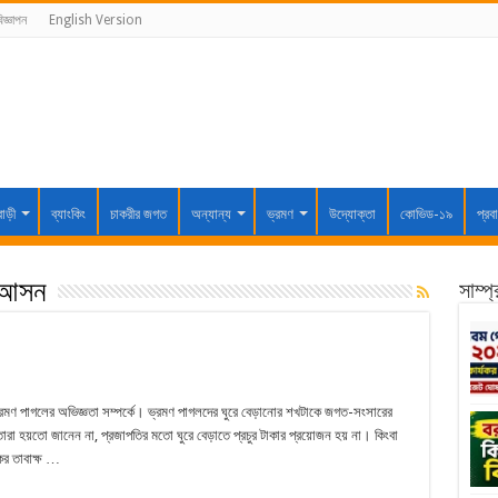
িজ্ঞাপন
English Version
বাড়ী
ব্যাংকিং
চাকরীর জগত
অন্যান্য
ভ্রমণ
উদ্যোক্তা
কোভিড-১৯
প্রব
় আসন
সাম্প
্রমণ পাগলের অভিজ্ঞতা সম্পর্কে। ভ্রমণ পাগলদের ঘুরে বেড়ানোর শখটাকে জগত-সংসারের
ারা হয়তো জানেন না, প্রজাপতির মতো ঘুরে বেড়াতে প্রচুর টাকার প্রয়োজন হয় না। কিংবা
কর তাবাক্ষ …