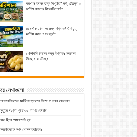
বরিশাল কিসের জন্য বিখ্যাত? নদী, ঐতিহ্য ও
দর্শনীয় স্থানের বিস্তারিত বর্ণনা
ময়মনসিংহ কিসের জন্য বিখ্যাত? ঐতিহ্য,
দর্শনীয় স্থান ও সংস্কৃতি
পোড়াবাড়ি কিসের জন্য বিখ্যাত? চমচমের
ইতিহাস ও ঐতিহ্য
িয় লেখাগুলো
আফগানিস্তানে মার্কিন সহায়তার বিষয়ে যা বলল তালেবান
মৃত্যুর সংখ্যা প্রায় ৩০ লাখের কোঠায়
হাই হিলে যেসব ক্ষতি হয়!
নবজাতককে কখন গোসল করাবেন?