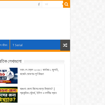
াস জীবন
T Serial
্রতিক লেখাগুলো
নবম পে স্কেল ২০২৬। কার্যকর ১ জুলাই,
বাজেট ঘোষণার পূর্ণ বিবরণ
বরগুনা জেলা কিসের জন্য বিখ্যাত? |
প্রাকৃতিক সৌন্দর্য, ইলিশ ও দর্শনীয় স্থান