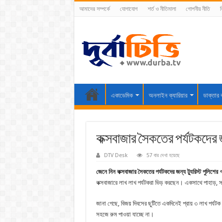
আমাদের সম্পর্কে
যোগাযোগ
শর্ত ও নীতিমালা
গোপনীয় নীতি
ব
একাডেমিক
অনলাইন ক্যারিয়ার
ডাক্তার 
কক্সবাজার সৈকতের পর্যটকদের জন
DTV Desk
57 বার দেখা হয়েছে
জেনে নিন কক্সবাজার সৈকতের পর্যটকদের জন্য ট্যুরিস্ট পুলিশ
কক্সবাজারে লাখ লাখ পর্যটকরা ভিড় করছেন। একসাথে পাহাড়, সম
জানা গেছে, বিজয় দিবসের ছুটিতে একদিনেই প্রায় ৩ লাখ পর্য
সহজে রুম পাওয়া যাচ্ছে না।