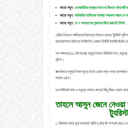
আরো পড়ুন:
এনআইডির তথ্যের সাথে না মিললে পাসপোর্ট হ
আরো পড়ৃন:
অনিয়মিত মাসিকের সমস্যা সমাধান করবে যে প
আরো পড়ুন:
যে ৭ অভ্যাসের পুরুষকে বিয়ে করলেই বিপদ!
এদিকে সৈকতে পর্যটকদের নিরাপত্তা বিধানে রয়েছে ট্যুরিস্ট পুল
ব্যবস্থাপনার দায়িত্বে সার্বক্ষণিক একজন নির্বাহী ম্যাজিস্ট্রেট
গত মঙ্গলবার (২১ ডিসেম্বর) সমুদ্র সৈকতে কিটকটে বসা, সমুদ্রে ন
পুলিশ।
কক্সবাজার সমুদ্র সৈকত জুড়ে ছাতা-চেয়ার সদৃশ বসার ব্যবস্থা
সামনে রেখে।
তবে কিটকটে বসা ও সমুদ্রে নামার ক্ষেত্রে কিছু বিষয় খেয়াল রাখ
তাহলে আসুন জেনে নেওয়া য
ট্যুরিস
১. কিটকটে বসার পূর্বে অবশ্যই প্রতি ঘণ্টার ফি সম্পর্কে জেনে ন