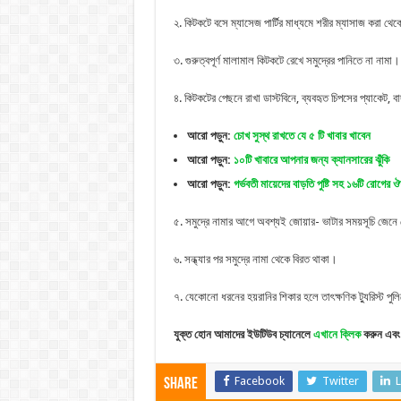
২. কিটকটে বসে ম্যাসেজ পার্টির মাধ্যমে শরীর ম্যাসাজ করা থে
৩. গুরুত্বপূর্ণ মালামাল কিটকটে রেখে সমুদ্রের পানিতে না নামা।
৪. কিটকটের পেছনে রাখা ডাস্টবিনে, ব্যবহৃত চিপসের প্যাকেট, 
আরো পড়ুন:
চোখ সুস্থ রাখতে যে ৫ টি খাবার খাবেন
আরো পড়ুন:
১০টি খাবারে আপনার জন্য ক্যানসারের ঝুঁকি
আরো পড়ুন:
গর্ভবতী মায়েদের বাড়তি পুষ্টি সহ ১৬টি রোগের 
৫. সমুদ্রে নামার আগে অবশ্যই জোয়ার- ভাটার সময়সূচি জেনে
৬. সন্ধ্যার পর সমুদ্রে নামা থেকে বিরত থাকা।
৭. যেকোনো ধরনের হয়রানির শিকার হলে তাৎক্ষণিক ট্যুরিস্ট পু
যুক্ত হোন আমাদের ইউটিউব চ্যানেলে
এখানে ক্লিক
করুন এবং 
Facebook
Twitter
L
Share