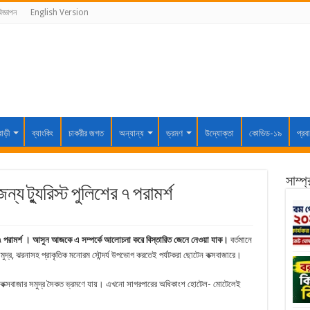
িজ্ঞাপন
English Version
বাড়ী
ব্যাংকিং
চাকরীর জগত
অন্যান্য
ভ্রমণ
উদ্যোক্তা
কোভিড-১৯
প্রব
সাম্প
্য ট্যুরিস্ট পুলিশের ৭ পরামর্শ
ের ৭ পরামর্শ । আসুন আজকে এ সম্পর্কে আলোচনা করে বিস্তারিত জেনে নেওয়া যাক।
বর্তমানে
ুদ্র, ঝরনাসহ প্রাকৃতিক মনোরম সৌন্দর্য উপভোগ করতেই পর্যটকরা ছোটেন কক্সবাজারে।
টক কক্সবাজার সমুদ্র সৈকত ভ্রমণে যায়। এখনো সাগরপারের অধিকাংশ হোটেল- মোটেলেই