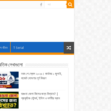
াস জীবন
T Serial
্রতিক লেখাগুলো
নবম পে স্কেল ২০২৬। কার্যকর ১ জুলাই,
বাজেট ঘোষণার পূর্ণ বিবরণ
বরগুনা জেলা কিসের জন্য বিখ্যাত? |
প্রাকৃতিক সৌন্দর্য, ইলিশ ও দর্শনীয় স্থান