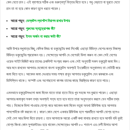
কেন যেতে চান। এই ব্যাপারে সঠিক এবং গুরুত্বপূর্ণ উত্তর দিতে হবে। শুধু বেড়াতে বা ঘুরতে যেতে
চান তা না হয়ে কোন কারণ তুলে ধরতে পারেন।
আরো পড়ুন:
ডেস্কটপ-ল্যাপটপ নিরাপদ রাখার উপায়
আরো পড়ুন:
পুরুষের অ্যান্ড্রোপজ কী?
আরো পড়ুন:
ইলম অর্জন না করার ক্ষতি কী?
আমি উপরে শুধুমাত্র কিছু বেসিক বিষয় বা ডকুমেন্টের কথা লিখেছি এছাড়া বিভিন্ন দেশের জন্য নিজস্ব
বিভিন্ন ডকুমেন্টের প্রয়োজন হয়। সেক্ষেত্রে আপনি যে দেশেরই ভিসা করুন না কেন সেই দেশের
ওয়েভ সাইট ভিজিট করে তাদের চেকলিস্ট সংগ্রহ করুন এবং সেই অনুযায়ী সকল ডকুমেন্ট জমা দিন।
আর মনে রাখবেন আপনার যেকোনো বাংলা ডকুমেন্টস অবশ্যই ইংরেজীতে অনুবাদসহ তা নোটারী করে
জমা দিতে হবে। আবেদন জমা দেওয়ার সময় লক্ষ্য রাখুন আপনার ডকুমেন্টস যেন ঝকঝকে এবং
ডিসিপ্লিন থাকে। অস্পষ্ট এবং অগোছালো কাগজ তাদের কাছে বিরক্তির কারণ হতে পারে।
এমনভাবে ডকুমেন্টসগুলো জমা দিবেন যাতে তারা হাতে নিয়ে খুব সহজে সব বুঝতে পারেন। এছাড়া
আপনার জমাকৃত সকল তথ্য অবশ্যই সত্য হতে হবে যাতে তারা অনুসন্ধান করলে যেন সঠিক তথ্য
পায়। নিজেকে ভিসা পাওয়ার যোগ্য করে আবেদন জমা দিবেন নতুবা অযথা রিফিউজ হয়ে আপনার
পাসপোর্টকে নষ্ট করবেন না। কারণ কোন দেশে একবার রিফিউজ হলে পরবর্তীতে আপনি যোগ্য হলেও
সেই দেশ আর ভিসা দিতে চায়না। তবে আপনাকে আরো একটি কথা মাথায় রাখতে হবে আপনি যদি খুবই
যোগ্য কিংবা কোন সুপারস্টারও হয়ে থাকেন সেক্ষেত্রেও আপনি ৮০ শতাংশ এর বেশী ভিসার আশা