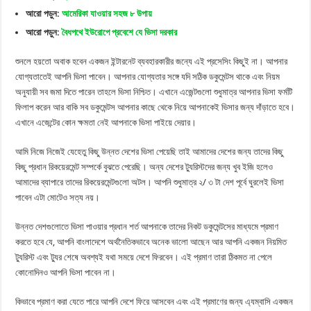
আরো পড়ুন:
আমেরিকা যাওয়ার সহজ ৮ উপায়
আরো পড়ুন:
বৈধপথে ইউরোপে প্রবেশে যে ভিসা দরকার
শুনলে হয়তো অবাক হবেন একজন ইন্টারনেট ব্যবহারকারীর জন্যে এই প্রসেসিং কিছুই না। আপনার
যোগ্যতাতেই আপনি ভিসা পাবেন। আপনার যোগ্যতার সঙ্গে যদি সঠিক ডকুমেন্টস থাকে এবং নিয়ম
অনুযায়ী সব জমা দিতে পারেন তাহলে ভিসা নিশ্চিত। এখানে এজেন্টগুলো শুধুমাত্র আপনার ভিসা ফর্মটি
ফিলাপ করেন আর বাকি সব ডকুমেন্টস আপনার কাছে থেকে নিয়ে আপনাকেই ভিসার জন্য দাঁড়াতে হবে।
এখানে এজেন্টের কোন ক্ষমতা নেই আপনাকে ভিসা পাইয়ে দেয়ার।
আমি নিজে নিজেই যেহেতু কিছু উন্নত দেশের ভিসা পেয়েছি তাই আমাদের দেশের জন্য তাদের কিছু
কিছু প্রধান রিকয়েরমেন্ট সম্পর্কে বুঝতে পেরেছি। অন্য দেশের ট্যুরিস্টদের জন্য খুব ইজি হলেও
আমাদের ব্যাপারে তাদের রিকয়েরমেন্টগুলো অটল। আপনি শুধুমাত্র ২/ ৩ টা দেশ পূর্বে ঘুরলেই ভিসা
পাবেন এটা মোটেও সত্য নয়।
উন্নত দেশগুলোতে ভিসা পাওয়ার প্রধান শর্ত আপনাকে তাদের নিকট ডকুমেন্টসের মাধ্যমে প্রমাণ
করতে হবে যে, আপনি বাংলাদেশে অর্থনৈতিকভাবে অনেক ভালো আছেন আর আপনি একজন নিয়মিত
ট্যুরিস্ট এবং ট্যুর শেষে অবশ্যই যথা সময়ে দেশে ফিরবেন। এই প্রমাণ তারা ঠিকমত না পেলে
কোনোদিনও আপনি ভিসা পাবেন না।
কিভাবে প্রমাণ করা যেতে পারে আপনি দেশে ফিরে আসবেন এবং এই প্রমাণের জন্য এ্যম্বাসি একজন