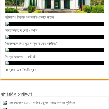
রবীন্দ্রনাথ ঠাকুরের শ্বশুরবাড়ি যেভাবে যাবেন
ভারত ভ্রমণের সেরা ৯ স্থান
প্রিয়জনকে নিয়ে ঘুরে আসুন ‘বাংলার দার্জিলিং’
বিশ্বের ভয়ংকর ৭ রেস্টুরেন্ট
রহস্যময় ‘এক কিডনি গ্রাম’
সাম্প্রতিক লেখাগুলো
নবম পে স্কেল ২০২৬। কার্যকর ১ জুলাই, বাজেট ঘোষণার পূর্ণ বিবরণ