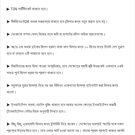
▶ TIN সার্টিফিকেট থাকতে হবে।
▶ দীর্ঘদিনের FDR অথবা সঞ্চয়পত্র থাকতে হবে (ভিসার জন্য নতুন করলে হবে না)।
▶ যেকোনো সম্পদ যেমন নিজের নামে জমি বা ফ্লাটের দলিল অধিক গ্রহণযোগ্য।
▶ বছরে এক অথবা দুইবার বিদেশ ভ্রমণ থাকা ভাল ভিসার জন্য ১০ দিনের মধ্যে তিনটা দেশ ঘুরলে
হবে না তাহলে এটি সাজানো মনে হবে।
▶ বিবাহিতদের জন্য ভিসা পাওয়া অগ্রধিকার, তবে সেক্ষেত্রে স্বামী স্ত্রী উভয়কেই একসাথে একই
সময়ে পূর্বে বিদেশ ভ্রমণের প্রমাণ থাকতে হবে।
▶ শুধুমাত্র ঘুরার উদ্দেশ্য নিয়ে নয় বরং বিভিন্ন ওকেশনের উদ্দেশ্য হাইলাইট করা ভিসার জন্য
ভালো।
▶ ইনভাইটেশন অথবা হোটেল বুকিং থাকতে হবে আবার অনেক ক্ষেত্রে ইনভাইটেশন জরুরী
(ইনভাইটেশন লেটার নিয়ম অনুযায়ী লিখতে হবে।
▶ কিছু কিছু এ্যাম্বাসি ভিসার জন্য ইন্টার্ভিউ নিয়ে থাকেন। সেক্ষেত্রে অবশ্যই স্মার্টের সঙ্গে সকল
প্রশ্নের উত্তর দিতে হবে। তবে ওভার স্মার্ট হওয়া ভালো নয়। তাদের প্রথম প্রশ্নই থাকবে আপনি