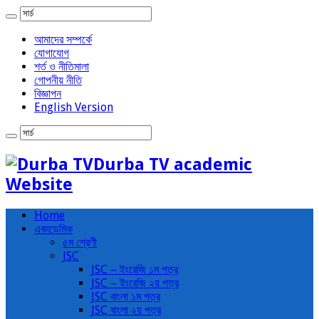
আমাদের সম্পর্কে
যোগাযোগ
শর্ত ও নীতিমালা
গোপনীয় নীতি
বিজ্ঞাপন
English Version
Durba TV academic
Website
Home
একাডেমিক
৫ম শ্রেণী
JSC
JSC – ইংরেজি ১ম পত্র
JSC – ইংরেজি ২য় পত্র
JSC বাংলা ১ম পত্র
JSC বাংলা ২য় পত্র