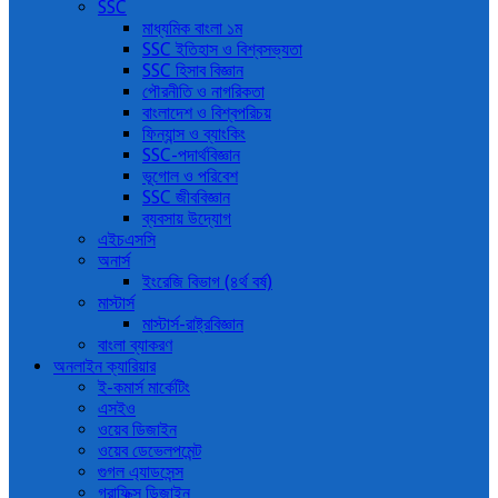
SSC
মাধ্যমিক বাংলা ১ম
SSC ইতিহাস ও বিশ্বসভ্যতা
SSC হিসাব বিজ্ঞান
পৌরনীতি ও নাগরিকতা
বাংলাদেশ ও বিশ্বপরিচয়
ফিন্যান্স ও ব্যাংকিং
SSC-পদার্থবিজ্ঞান
ভূগোল ও পরিবেশ
SSC জীববিজ্ঞান
ব্যবসায় উদ্যোগ
এইচএসসি
অনার্স
ইংরেজি বিভাগ (৪র্থ বর্ষ)
মাস্টার্স
মাস্টার্স-রাষ্ট্রবিজ্ঞান
বাংলা ব্যাকরণ
অনলাইন ক্যারিয়ার
ই-কমার্স মার্কেটিং
এসইও
ওয়েব ডিজাইন
ওয়েব ডেভেলপমেন্ট
গুগল এ্যাডসেন্স
গ্রাফিক্স ডিজাইন