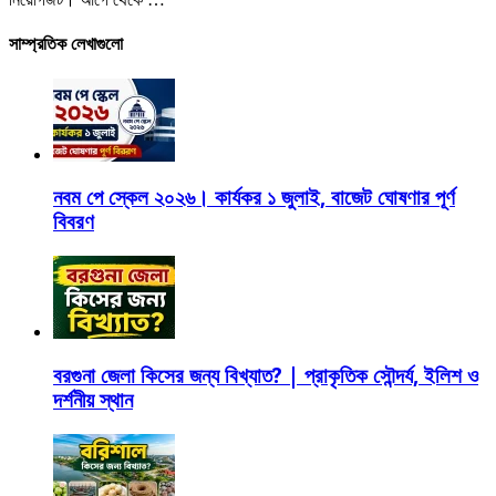
সাম্প্রতিক লেখাগুলো
নবম পে স্কেল ২০২৬। কার্যকর ১ জুলাই, বাজেট ঘোষণার পূর্ণ
বিবরণ
বরগুনা জেলা কিসের জন্য বিখ্যাত? | প্রাকৃতিক সৌন্দর্য, ইলিশ ও
দর্শনীয় স্থান