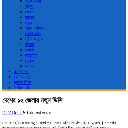
অস্ট্রেলিয়া
ফ্রান্স
জার্মান
জাপান
লন্ডন
আরব আমিরাত
সৌদি আরব
সুইজারল্যান্ড
কাতার
কোরিয়া
বাহরাইন
নেপাল
ভারত
উদ্যোক্তা
কোভিড-১৯
প্রবাস জীবন
T Serial
দেশের ১২ জেলায় নতুন ডিসি
DTV Desk
50 বার দেখা হয়েছে
দেশের ১২টি জেলায় নতুন জেলা প্রশাসক (ডিসি) নিয়োগ দেওয়া হয়েছে। সোমবার