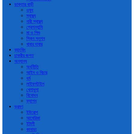
ডাক্তার বাড়ী
ওষুধ
স্বাস্থ্য
নারী স্বাস্থ্য
প্রেগন্যান্সি
মা ও শিশু
স্কিন সলুশন
খাবার দাবার
ব্যাংকিং
চাকরীর জগত
অন্যান্য
অর্থনীতি
আইন ও বিচার
ধর্ম
লাইফস্টাইল
খেলাধুলা
বিনোদন
ফ্যাশন
ভ্রমণ
ইউরোপ
আমেরিকা
ইটালী
কানাডা