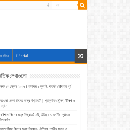
াস জীবন
T Serial
্রতিক লেখাগুলো
নবম পে স্কেল ২০২৬। কার্যকর ১ জুলাই, বাজেট ঘোষণার পূর্ণ
বরগুনা জেলা কিসের জন্য বিখ্যাত? | প্রাকৃতিক সৌন্দর্য, ইলিশ ও
় স্থান
বরিশাল কিসের জন্য বিখ্যাত? নদী, ঐতিহ্য ও দর্শনীয় স্থানের
রিত বর্ণনা
ময়মনসিংহ কিসের জন্য বিখ্যাত? ঐতিহ্য, দর্শনীয় স্থান ও