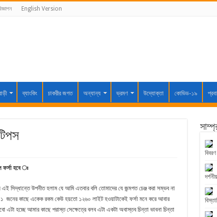
িজ্ঞাপন
English Version
বাড়ী
ব্যাংকিং
চাকরীর জগত
অন্যান্য
ভ্রমণ
উদ্যোক্তা
কোভিড-১৯
প্রব
সাম্প
 টিপস
বিবরণ
লে ফর্সা হবে ঃ
দর্শনীয
ি এই সিদ্ধান্তে উপনীত হলাম যে আমি এতবার বলি তোমাদের যে জন্মগত চেঞ্জ করা সম্ভব না
ে ১১ জনের কাছে একেক রকম কেউ হয়তো ১২৬০ লাইট হওয়াটাকেই ফর্সা মনে করে আবার
বিস্তা
টা হচ্ছে আমার কাছে পরাস্ত সেক্ষেত্রে বলব এটা একটা অবাস্তব চিন্তা ভাবনা চিন্তা