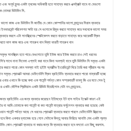
অপূর্ব সুন্দর একটা ত্বকের অধিকারী হতে সাহায্য করবে এক্সট্রাক্ট যাবে না যেগুলো
 তোমরা ভিটামিন সি.
ভালো কাজ এবং ভিটামিন সি জাতীয় যে কোন কোম্পানির ভালো ব্র্যান্ডের সিরাম ব্যবহার
 ইনভারমেন্ট পরিবেশগত ক্ষতি হয় সে গুলোকে রিমুভ করতে সাহায্য করে সবথেকে ভালো সময়
যবহার করলে এটা সানস্ক্রিনের স্পেক্টকেলস করতে বাড়াতে সাহায্য করে আরেকটি স্কিন
 করতে ভাল কাজ করে এবং শাহরুখ খান দিব্যা ভারতী শাহরুখ খান
য় সমৃদ্ধ সানস্ক্রিন হতে পারে যেগুলোতে তুমি ইউজ করে ইউজ করতে চাও সেই ধরনের
সি’র সাথে নানা সিনেমা এপ্লাই করা যাবে কিনা অবশ্যই যাবে তুমি ভিটামিন সি সমৃদ্ধ একটা
র করতে পারো কোন সমস্যা নাই দুইটা অ্যাক্টিভ ইংরেডিয়েন্ট দিয়ে তৈরি করা শ্রীরাম পর পর
ন সমৃদ্ধ প্রোডাক্ট আমরা ডেফিনেটলি স্কিন ব্রাইটেনিং ব্যবহার করতে পারো নাম্বারটি হচ্ছে
বার এখানে কি হচ্ছে কথা এক পার্সেন্ট পর্যন্ত কোন সম্প্রদায়টি ডাবলু জি এর মতে সেভ টু
 একটা কৌশিক প্রিমিয়াম একটা রিভিউ দিয়েছিলাম যেটা নন-ব্র্যান্ডেড.
ন্য ব্রাইটেনিং এর জন্য ব্যবহার করেছেন ইতিমধ্যে ইট হাস সাইড ইফেক্ট কারণ এই
ের না আমি তোমাকে কত পার্সেন্ট বা কত পার্সেন্ট মাত্রার ফর্মুলেশন ব্যবহার করা হয়েছে কেউ
়ান পার্সেন্ট পর্যন্ত আছে সে ধরনের প্রোডাক্ট ব্যবহার করতে পারলে ডেফিনেটলি স্ক্রিনের
 হবে কিনা একবার ড্যামেজ হয়ে গেলে সেটাকে কিন্তু আবার ফিরিয়ে আনাটা মেঘ একটা প্রশ্ন
েনিং কোন প্রোডাক্ট ব্যবহার না করার জন্য কি ব্যবহার করতে হবে বলতো এত কিছু করলাম.