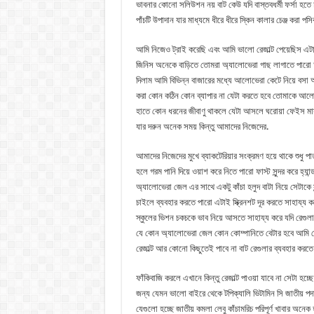
ভাবনার কোনো সলিউশন নয় বাট কেউ যদি বাস্তবধর্মী ফর্সা হ
পাঁচটি উপাদান যার মাধ্যমে ধীরে ধীরে স্কিন কালার চেঞ্জ করা পসি
আমি নিজেও ট্রাই করেছি এবং আমি ভালো রেজাল্ট পেয়েছিস এটা
জিনিস অনেকে বাড়িতে তোমরা অ্যালোভেরা গাছ লাগাতে পারো
দিলাম আমি বিভিন্ন বাজারের মধ্যে আলোভেরা কেটে নিয়ে বসা 
করা কোন কঠিন কোন ব্যাপার না যেটা করতে হবে তোমাকে আলোভেরা 
হাতে কোন ধরনের জীবাণু থাকলে যেটা আসলে ঘরোয়া ফেইস মাস
যার দরুন অনেক সময় কিন্তু আমাদের নিজেদের.
আমাদের নিজেদের মুখে ব্যাকটেরিয়ার সংক্রমণ হয়ে থাকে শুধু পা
হলে গরম পানি দিয়ে ওয়াশ করে নিতে পারো ফাস্ট সুন্দর করে হ্যান্
অ্যালোভেরা জেল এর সাথে একটু কাঁচা হলুদ বাটা নিয়ে সেটাকে স
চাইলে ব্যবহার করতে পারো এটাই স্ক্রিনশট দূর করতে সাহায্য ক
স্কুলের ভিশন চকচকে ভাব নিয়ে আসতে সাহায্য করে যদি রেগ
যে কোন অ্যালোভেরা জেল কোন কোম্পানিতে বেটার হবে আমি 
রেজাল্ট আর কোনো কিছুতেই পাবে না বাট রেগুলার ব্যবহার করতে
ফাঁকিবাজি করলে এখানে কিন্তু রেজাল্ট পাওয়া যাবে না সেটা 
জন্য যেমন ভালো বাইরে থেকে টপিক্যালি ভিটামিন সি জাতীয় পদ
যেগুলো হচ্ছে জাতীয় কমলা লেবু কাঁচামরিচ পরিপূর্ণ খাবার অন