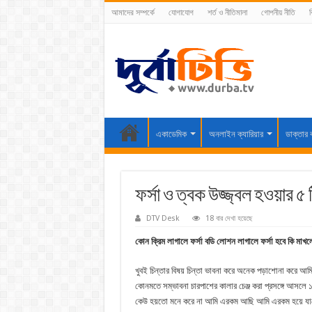
আমাদের সম্পর্কে
যোগাযোগ
শর্ত ও নীতিমালা
গোপনীয় নীতি
ব
একাডেমিক
অনলাইন ক্যারিয়ার
ডাক্তার 
ফর্সা ও ত্বক উজ্জ্বল হওয়ার ৫
DTV Desk
18 বার দেখা হয়েছে
কোন ক্রিম লাগালে ফর্সা বডি লোশন লাগালে ফর্সা হবে কি মাখ
খুবই চিন্তার বিষয় চিন্তা ভাবনা করে অনেক পড়াশোনা করে আম
কোনমতে সম্ভাবনা চারপাশের কালার চেঞ্জ করা প্রসঙ্গে আসল
কেউ হয়তো মনে করে না আমি এরকম আছি আমি এরকম হয়ে যাবো এ