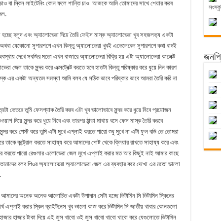
তে চাও বা স্কিন লাইটেনিং কোন ফলে শান্তি চাও আজকে আমি তোমাদের সাথে শেয়ার করব
সংস্কৃ
বল.
 হচ্ছে হলুদ এবং অ্যালোভেরা দিয়ে তৈরি ফেইস মাস্ক অ্যালোভেরা খুব সহজলভ্য একটা
 অথবা যেকোনো সুপারশপে এখন কিন্তু অ্যালোভেরা খুবই এভেলেবেল সুপারশপে কথা বাদই
অবস্থায় দেখে সবজির মতো এখন বাজারে অ্যালোভেরা বিক্রি হয় এটা অ্যালোভেরা কালেক্ট
জনপ্র
জেল তাকে সুন্দর করে এক্সট্রেক্ট করতে হবে হাতটা কিন্তু পরিষ্কার করে ধুয়ে নিন কারণ
্ক এর একটা অন্যতম সমস্যা আমি বলব যে সঠিক ভাবে পরিষ্কার ভাবে আমরা তৈরি করি না
ত্রটা ভেতরে তুমি ফেসপ্যাক তৈরি করব এটা খুব ভালোভাবে সুন্দর করে ধুয়ে নিবে প্রয়োজন
ডওয়াশ দিয়ে সুন্দর করে ধুয়ে নিবে এবং তারপর ঠান্ডা মাথায় বসে ফেস মাস্ক তৈরি করবে
ুন্দর করে পেস্ট করে তুমি এটা মুখে এপ্লাই করতে পারো শুধু মুখে না এটা ফুল বডি তে তোমরা
রে তাকে কন্ট্রোল করতে সাহায্য করে আমাদের পোষ্ট থেকে ক্লিয়ার রাখতে সাহায্য করে এবং
ুলার করতে পারো রেগুলার এলোভেরা জেল মুখে এপ্লাই করার মত আর কিছুই নাই আমার কাছে
তোমাদের বলব পিওর অ্যালোভেরা অ্যালোভেরা জেল এর ব্যবহার করে দেখো এর মতো ভালো
.
হচ্ছে আমাদের অনেক অনেক আলোচিত একটা উপাদান সেটা হচ্ছে ভিটামিন সি ভিটামিন স্কিনের
ার্থ এপ্লাই করার স্কিন ব্রাইটনেস খুব ভালো কাজ করে ভিটামিন সি জাতীয় খাবার কোনগুলো
েক হাজার হাজার টাকা দিয়ে এই জুস খাবো ওই জুস খাবো খাবো খাবো করে যেগুলোতে ভিটামিন