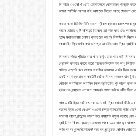
সি আছে এগুলো খাওয়াই তোমাদেরকে কোলাজেন প্রস্তাব করতে এবং 
আমরা প্রতিদিন আমরা খাই আমাদের কিচেনে আছে সেগুলো থেকে
করতে পারো ভিটামিন সি’র ভালো শ্রীরাম ব্যবহার করতে পারো খুব 
করলে তোমার এন্টি অক্সিডেন্ট হিসেবে তো কাজ করে এবং আমাদের
হচ্ছে সকালবেলায় তোমার ব্যবহারের আগেই ভিটামিন সি সিরাম ব্
কেয়ার ইন ক্রিকেটের কথা বলেছেন আর সিনেমায় স্কিন ব্রাইট
সিনেমায় সমিত শ্রীরাম হতে পারে ফড়িং হতে পারে নাই সিনেমা
প্রোডাক্ট ব্যবহার করতে পারো অনেকে জিজ্ঞেস কর আপু ভিটামিন 
শ্রীরাম এপ্লাই করে তারপর নায়াসিন আমাদের একটা ক্রিম ব্যবহা
একই সাথে ব্যবহার না করাটাই বেটার সিনেমা শাহরুখ খান ইন্ডিয়া
কৌশিক অ্যাসিডিক অ্যাসিড স্কিন ব্রাইটেনিং খুব ভালো কাজ কর এ
ইউজ নন-ব্র্যান্ডেড লোকাল প্রোডাক্ট যেমন কজিক এসিদ ক্রিম এর
কাল একটা ক্রিম যেটা তোমরা অনেকেই স্কিন হোয়াইটেনিং এর জ
ধরনের ক্রিম গুলো যেগুলো এগুলো কিন্তু ল্যাবরেটরি দ্বারা টেস্ট
জানেনা ভালো ব্র্যান্ডের ভালো করে ক্যাসেট সমৃদ্ধ করেছে কেন ওয
ব্রাইটনেস ক্রিম প্রেমানন্দে এগুলো থেকে ১০০ হাত দূরে থাকতে
আমি সব আপুদের রিকোয়েস্ট করব নন-ব্র্যান্ডেড লোকাল হোয়াইট