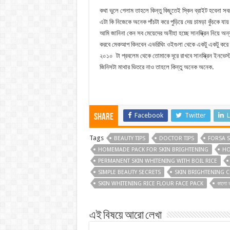
কথা ভুলে গেলাম তাহলে কিন্তু কিছুতেই স্কিন ব্রাইট হবেনা সবথেকে
এটা কি নিজেকে অনেক পাঁচটা করে পুড়িয়ে দেয় চামড়া কুঁচকে য
আমি জানিনা কেন সব মেয়েদের অনীহা হচ্ছে সানস্ক্রিন নিয়ে অ
করবে মেকআপ কিনবেন এভরিথিং ওইগুলা থেকে একটু একটু করে তুমি টা
২০১০ টা প্রবলেম থেকে তোমাকে দূরে রাখবে সানস্ক্রিন ইনভেস্ট
জিনিসটা মাথার ভিতরে নাও তাহলে কিন্তু অনেক অনেক.
Facebook
Twitter
L
Share
Tags
BEAUTY TIPS
DOCTOR TIPS
FORSA S
HOMEMADE PACK FOR SKIN BRIGHTENING
HO
PERMANENT SKIN WHITENING WITH BOIL RICE
SIMPLE BEAUTY SECRETS
SKIN BRIGHTENING 
SKIN WHITENING RICE FLOUR FACE PACK
কালো 
এই বিষয়ে আরো লেখা