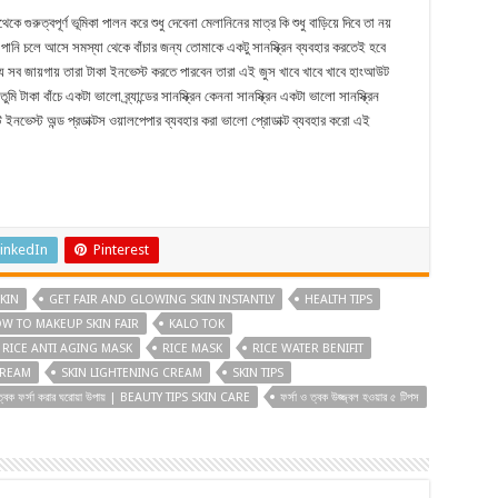
 গুরুত্বপূর্ণ ভূমিকা পালন করে শুধু দেবেনা মেলানিনের মাত্র কি শুধু বাড়িয়ে দিবে তা নয়
ায় পানি চলে আসে সমস্যা থেকে বাঁচার জন্য তোমাকে একটু সানস্ক্রিন ব্যবহার করতেই হবে
ন্য সব জায়গায় তারা টাকা ইনভেস্ট করতে পারবেন তারা এই জুস খাবে খাবে খাবে হাংআউট
কা বাঁচে একটা ভালো ব্র্যান্ডের সানস্ক্রিন কেননা সানস্ক্রিন একটা ভালো সানস্ক্রিন
 ইনভেস্ট অন্ড প্রডাক্টস ওয়ালপেপার ব্যবহার করা ভালো প্রোডাক্ট ব্যবহার করো এই
inkedIn
Pinterest
KIN
GET FAIR AND GLOWING SKIN INSTANTLY
HEALTH TIPS
W TO MAKEUP SKIN FAIR
KALO TOK
RICE ANTI AGING MASK
RICE MASK
RICE WATER BENIFIT
CREAM
SKIN LIGHTENING CREAM
SKIN TIPS
ত্বক ফর্সা করার ঘরোয়া উপায় | BEAUTY TIPS SKIN CARE
ফর্সা ও ত্বক উজ্জ্বল হওয়ার ৫ টিপস