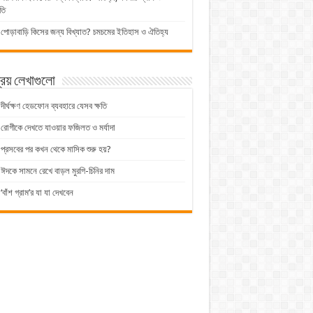
তি
পোড়াবাড়ি কিসের জন্য বিখ্যাত? চমচমের ইতিহাস ও ঐতিহ্য
িয় লেখাগুলো
দীর্ঘক্ষণ হেডফোন ব্যবহারে যেসব ক্ষতি
রোগীকে দেখতে যাওয়ার ফজিলত ও মর্যাদা
প্রসবের পর কখন থেকে মাসিক শুরু হয়?
ঈদকে সামনে রেখে বাড়ল মুরগি-চিনির দাম
‘বাঁশ গ্রাম’র যা যা দেখবেন