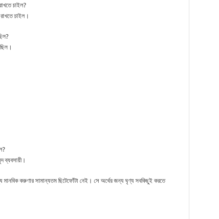
 রাখতে চাইল?
ন রাখতে চাইল।
ছিল?
য়েছিল।
িল?
ুদ ব্যবসায়ী।
ে মানবিক করুণার সামান্যতম ছিটেফোঁটা নেই। সে অর্থের জন্য ঘৃণ্য সবকিছুই করতে