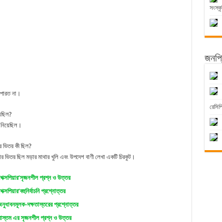
সংস্কৃ
জনপ্র
।
 পারত না।
রেসিপ
েছিল?
র নিয়েছিল।
ার ভিতর কী ছিল?
 তার ভিতর ছিল মড়ার মাথার খুলি এবং উপদেশ বাণী লেখা একটি চিরকুট।
 শেক্সপিয়ার‘সৃজনশীল প্রশ্ন ও উত্তর
েক্সপিয়ার‘বহুনির্বাচনি প্রশ্নোত্তর
নুধাবনমূলক-দক্ষতাস্তরের প্রশ্নোত্তর
োস্তম এর সৃজনশীল প্রশ্ন ও উত্তর