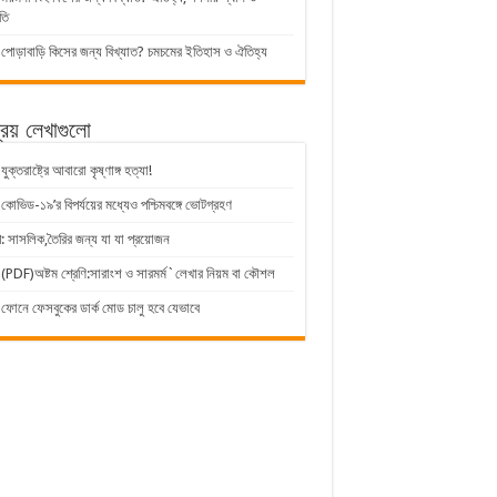
তি
পোড়াবাড়ি কিসের জন্য বিখ্যাত? চমচমের ইতিহাস ও ঐতিহ্য
িয় লেখাগুলো
যুক্তরাষ্ট্রে আবারো কৃষ্ণাঙ্গ হত্যা!
কোভিড-১৯’র বিপর্যয়ের মধ্যেও পশ্চিমবঙ্গে ভোটগ্রহণ
ি: সাসলিক,তৈরির জন্য যা যা প্রয়োজন
(PDF)অষ্টম শ্রেণি:সারাংশ ও সারমর্ম`লেখার নিয়ম বা কৌশল
ফোনে ফেসবুকের ডার্ক মোড চালু হবে যেভাবে