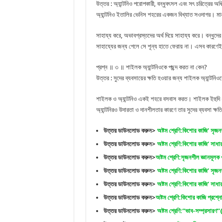
উত্তর : অ্যান্টনিও পরোপকারী, বন্ধুবৎসল এবং সৎ চরিত্রের অধ
অ্যান্টনিও ইতালির ভেনিস শহরের একজন বিখ্যাত সওদাগর। মা
সাহায্য করে, অভাবগ্রস্তদের অর্থ দিয়ে সাহায্য করে। বন্ধ
সাহায্যের জন্য গেলে সে শূন্য হাতে ফেরায় না। এসব কারণেই 
প্রশ্ন ॥ ৩ ॥ শাইলক অ্যান্টনিওকে পছন্দ করত না কেন?
উত্তর : সুদের ব্যবসায়ের ক্ষতি হওয়ার জন্য শাইলক অ্যান্টনিও
শাইলক ও অ্যান্টনিও একই শহরে বসবাস করত। শাইলক ইহুদি ধর্মে
অ্যান্টনিরও উদারতা ও দানশীলতার কারণে তার সুদের ব্যবসা ক্ষত
উত্তর ডাউনলোড করুন>
অষ্টম শ্রেণি:কিশোর কাজি’ সৃজ
উত্তর ডাউনলোড করুন>
অষ্টম শ্রেণি:কিশোর কাজি’ 
উত্তর ডাউনলোড করুন>
অষ্টম শ্রেণি:সৃজনশীল জ্ঞানমূলক
উত্তর ডাউনলোড করুন>
অষ্টম শ্রেণি:কিশোর কাজি’ সৃজ
উত্তর ডাউনলোড করুন>
অষ্টম শ্রেণি:কিশোর কাজি’ 
উত্তর ডাউনলোড করুন>
অষ্টম শ্রেণি:কিশোর কাজি প
উত্তর ডাউনলোড করুন>
অষ্টম শ্রেণি:“ভাব-সম্প্