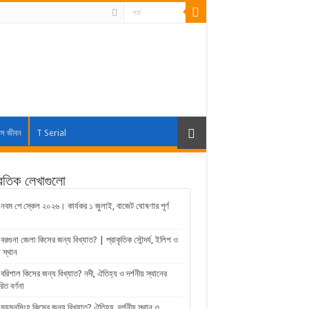
াস জীবন
T Serial
্রতিক লেখাগুলো
নবম পে স্কেল ২০২৬। কার্যকর ১ জুলাই, বাজেট ঘোষণার পূর্ণ
বরগুনা জেলা কিসের জন্য বিখ্যাত? | প্রাকৃতিক সৌন্দর্য, ইলিশ ও
় স্থান
বরিশাল কিসের জন্য বিখ্যাত? নদী, ঐতিহ্য ও দর্শনীয় স্থানের
রিত বর্ণনা
ময়মনসিংহ কিসের জন্য বিখ্যাত? ঐতিহ্য, দর্শনীয় স্থান ও