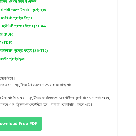
সারমর্ম`লেখার নিয়ম বা কৌশল
ংলা কাজী নজরুল ইসলাম‘ প্রশ্নোত্তর
ুনির্বাচনি প্রশ্নের উত্তর
বহুনির্বাচনি প্রশ্নের উত্তর (51-84)
্তর
(PDF)
তো (PDF)
হুনির্বাচনি প্রশ্নের উত্তর (85-112)
ৃজনশীল প্রশ্নোত্তর
?
িও চমকে উঠল।
য নিতে আসে। অ্যান্টনিও উপায়ান্তর না পেয়ে কারও কাছে ধার
টাকা ধার নিতে যায়। অ্যান্টনিওর জামিনের কথা শুনে শাইলক মুচকি হাসে এবং শর্ত দেয় যে,
কে শাইলককে এক পাউন্ড মাংস কেটে দিতে হবে। আর তা শুনে বাসানিও চমকে ওঠে।
ownload Free PDF