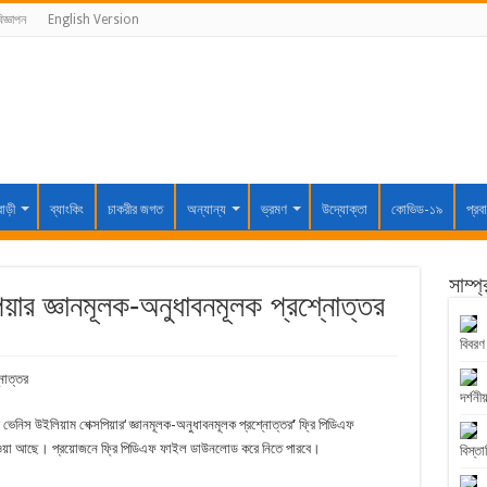
িজ্ঞাপন
English Version
বাড়ী
ব্যাংকিং
চাকরীর জগত
অন্যান্য
ভ্রমণ
উদ্যোক্তা
কোভিড-১৯
প্রব
সাম্প
িয়ার জ্ঞানমূলক-অনুধাবনমূলক প্রশ্নোত্তর
বিবরণ
নোত্তর
দর্শনীয
্ট অব ভেনিস উইলিয়াম শেক্সপিয়ার‘ জ্ঞানমূলক-অনুধাবনমূলক প্রশ্নোত্তর
’
ফ্রি পিডিএফ
েওয়া আছে। প্রয়োজনে ফ্রি পিডিএফ ফাইল ডাউনলোড করে নিতে পারবে।
বিস্তা