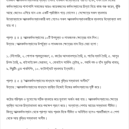
একজন আত্মকর্মসংস্থানকারী ব্যক্তি তখনই একজন উদ্যোক্তায় পরিণত হবেন, যখন তিনি নিজের
কর্মসংস্থানের পাশাপাশি সমাজের আরও কয়েকজনের কর্মসংস্থানের চিন্তা নিয়ে কাজ শুরু করেন, ঝুঁকি
আছে জেনেও এগিয়ে যান এবং একটি প্রতিষ্ঠান গড়ে তোলেন। সেক্ষেত্রে সকল ব্যবসায়
উদ্যোক্তাকে আত্মকর্মসংস্থানকারী বলা গেলেও সকল আত্মকর্মসংস্থানকারীকে ব্যবসায় উদ্যোক্তা বলা
যায় না।
প্রশ্ন ॥ ৪ ॥ আত্মকর্মসংস্থানের ১০টি উপযুক্ত ও লাভজনক ক্ষেত্রের নাম লিখ।
উত্তর : আত্মকর্মসংস্থানের উপর্যুক্ত ও লাভজনক ক্ষেত্রের নাম নিচে দেয়া হলো :
১. টেইলারিং, ২. পোশাক প্রস্তুতকরণ, ৩. কাঠের আসবাবপত্র তৈরি, ৪. পাটের ম্যাট তৈরি, ৫. আলুর
চিপস তৈরি, ৬. বাইসাইকেল মেরামত, ৭. মোবাইল সার্ভিস সেন্টার, ৮. গবাদি পশু ও হাঁস মুরগির খামার,
৯. প্রিন্টিং এন্ড পাবলিশিং, ১০. ফটোস্ট্যাট ব্যবসায় ইত্যাদি।
প্রশ্ন ॥ ৫ ॥ ‘আত্মকর্মসংস্থানের মাধ্যমে আয় বৃদ্ধির সম্ভাবনা অসীম?’
উত্তর : আত্মকর্মসংস্থানের মাধ্যমে ব্যক্তি নিজেই নিজের কর্মসংস্থানের সৃষ্টি করে।
কঠোর পরিশ্রম ও সুযোগের সঠিক ব্যবহার করে মুনাফা অর্জন করা যায়। আত্মকর্মসংস্থানের ক্ষেত্রে
ব্যক্তি অনেক চিন্তাভাবনা করে পদক্ষেপ গ্রহণ করে। অন্যান্য পেশায় আয়ের সম্ভাবনা সীমিত।
কিন্তু আত্মকর্মসংস্থান থেকে প্রাপ্ত আয় প্রথম দিকে সীমিত ও অনিশ্চিত হলেও পরবর্তীকালে এ পেশা
থেকে আয় বৃদ্ধির সম্ভাবনা অসীম।