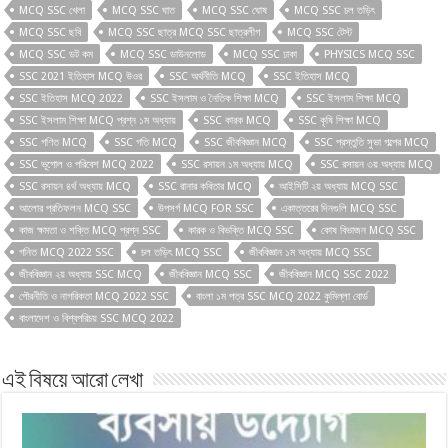
MCQ SSC খেলা
MCQ SSC ঘাত
MCQ SSC ঘোষ
MCQ SSC চল তড়িৎ
MCQ SSC ছবি
MCQ SSC ছাত্র MCQ SSC ছাত্রলীগ
MCQ SSC টেস্ট
MCQ SSC ডট কম
MCQ SSC ডাউনলোড
MCQ SSC ঢাকা
PHYSICS MCQ SSC
SSC 2021 ইতিহাস MCQ উওর
SSC অর্থনীতি MCQ
SSC ইতিহাস MCQ
SSC ইতিহাস MCQ 2022
SSC ইসলাম ও নৈতিক শিক্ষা MCQ
SSC ইসলাম শিক্ষা MCQ
SSC ইসলাম শিক্ষা MCQ প্রশ্ন ১ম অধ্যায়
SSC কারক MCQ
SSC কৃষি শিক্ষা MCQ
SSC গণিত MCQ
SSC গতি MCQ
SSC জীববিজ্ঞান MCQ
SSC প্রস্তুতি সুভা গল্পের MCQ
SSC ভূগোল ও পরিবেশ MCQ 2022
SSC রসায়ন ১ম অধ্যায় MCQ
SSC রসায়ন ৩য় অধ্যায় MCQ
SSC রসায়ন ৪র্থ অধ্যায় MCQ
SSC রানার কবিতার MCQ
আইসিটি ২য় অধ্যায় MCQ SSC
আলোর প্রতিফলন MCQ SSC
উপসর্গ MCQ FOR SSC
একাত্তরের দিনগুলি MCQ SSC
কাজ ক্ষমতা ও শক্তি MCQ প্রশ্ন SSC
কারক ও বিভক্তি MCQ SSC
কোষ বিভাজন MCQ SSC
গনিত MCQ 2022 SSC
চল তড়িৎ MCQ SSC
জীববিজ্ঞান ১ম অধ্যায় MCQ SSC
জীববিজ্ঞান ২য় অধ্যায় SSC MCQ
জীববিজ্ঞান MCQ SSC
জীববিজ্ঞান MCQ SSC 2022
পৌরনীতি ও নাগরিকতা MCQ 2022 SSC
বাংলা ১ম পত্র SSC MCQ 2022 কুমিল্লা বোর্ড
বাংলাদেশ ও বিশ্বপরিচয় SSC MCQ 2022
এই বিষয়ে আরো লেখা