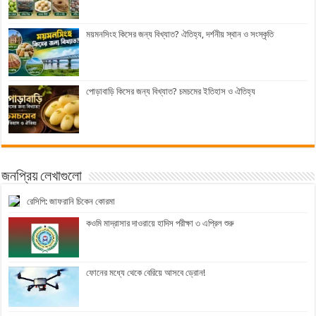
ময়মনসিংহ কিসের জন্য বিখ্যাত? ঐতিহ্য, দর্শনীয় স্থান ও সংস্কৃতি
পোড়াবাড়ি কিসের জন্য বিখ্যাত? চমচমের ইতিহাস ও ঐতিহ্য
জনপ্রিয় লেখাগুলো
রেসিপি: জাফরানি চিকেন কোরমা
কওমি মাদ্রাসার দাওরায়ে হাদিস পরীক্ষা ৩ এপ্রিল শুরু
ফোনের মধ্যে থেকে বেরিয়ে আসবে ড্রোন!