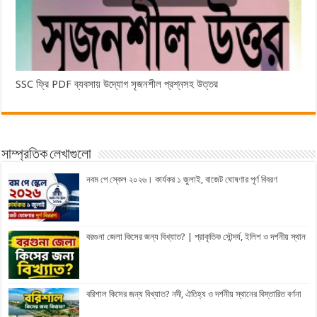
SSC ফ্রি PDF ব্যবসায় উদ্যোগ সৃজনশীল প্রশ্নসহ উত্তর
সাম্প্রতিক লেখাগুলো
নবম পে স্কেল ২০২৬। কার্যকর ১ জুলাই, বাজেট ঘোষণার পূর্ণ বিবরণ
বরগুনা জেলা কিসের জন্য বিখ্যাত? | প্রাকৃতিক সৌন্দর্য, ইলিশ ও দর্শনীয় স্থান
বরিশাল কিসের জন্য বিখ্যাত? নদী, ঐতিহ্য ও দর্শনীয় স্থানের বিস্তারিত বর্ণনা