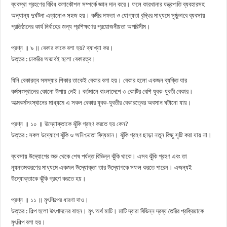
ব্যবস্থা গ্রহণের বিবিধ কলাকৌশল সম্পর্কে জ্ঞান দান করে। ফলে কারখানার যন্ত্রপাতি ব্যবহারসহ
অন্যান্য দুর্ঘটনা এড়ানোও সহজ হয়। কর্মীর দক্ষতা ও যোগ্যতা বৃদ্ধির মাধ্যমে সুষ্ঠুভাবে ব্যবসায়
প্রতিষ্ঠানের কার্য নির্বাহের জন্য প্রশিক্ষণের প্রয়োজনীয়তা অপরিসীম।
প্রশ্ন ॥ ৯ ॥ বেকার কাকে বলা হয়? ব্যাখ্যা কর।
উত্তর : চাকরির অভাবই হলো বেকারত্ব।
যিনি বেকারত্ব সমস্যার শিকার তাকেই বেকার বলা হয়। বেকার হলো একজন ব্যক্তি যার
কর্মসংস্থানের কোনো উপায় নেই। বর্তমানে বাংলাদেশে ৩ কোটির বেশি যুবক-যুবতী বেকার।
আত্মকর্মসংস্থানের মাধ্যমে এ সকল বেকার যুবক-যুবতীর বেকারত্বের অবসান ঘটানো যায়।
প্রশ্ন ॥ ১০ ॥ উদ্যোক্তাকে ঝুঁকি গ্রহণ করতে হয় কেন?
উত্তর : সকল উদ্যোগে ঝুঁকি ও অনিশ্চয়তা বিদ্যমান। ঝুঁকি গ্রহণ ছাড়া নতুন কিছু সৃষ্টি করা যায় না।
ব্যবসায় উদ্যোগের শুরু থেকে শেষ পর্যন্ত বিভিন্ন ঝুঁকি থাকে। এসব ঝুঁকি গ্রহণ এবং তা
ন্যূনতমকরণের মাধ্যমে একজন উদ্যোক্তা তার উদ্যোগকে সফল করতে পারেন। এজন্যই
উদ্যোক্তাকে ঝুঁকি গ্রহণ করতে হয়।
প্রশ্ন ॥ ১১ ॥ মৃৎশিল্পের ধারণা দাও।
উত্তর : শিল্প হলো উৎপাদনের বাহন। মৃৎ অর্থ মাটি। মাটি দ্বারা বিভিন্ন দ্রব্য তৈরির প্রক্রিয়াকে
মৃৎশিল্প বলা হয়।