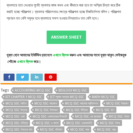
ব্যবসায়ে হাত দেওয়ার পূর্বেই ব্যবসার কাজ কখন এবং কীভাবে করা হবে তা অগ্রিম চিন্তা করে ঠিক
করাই হচ্ছে পরিকল্পনা। ব্যবসায় পরিচালনার ক্ষেত্রে পরিকল্পনা হচ্ছে দিকনির্দেশনা দলিল। পরিকল্পনা
প্রণয়ন যত বেশি সমৃদ্ধ হবে ব্যবসায়ে সফল হওয়ার নিশ্চয়তাও তত বেশি হবে।
ANSWER SHEET
যুক্ত
হোন
আমাদের
ইউটিউব
চ্যানেলে
এখানে
ক্লিক
করুন
এবং
আমাদের
সাথে
যুক্ত
থাকুন
ফেইজবুক
পেইজে
এখানে
ক্লিক
করে।
Tags
ACCOUNTING MCQ SSC
BIOLOGY MCQ SSC
ICT CHAPTER 1 MCQ SSC
ICT প্রথম অধ্যায় MCQ SSC
MATH MCQ SSC
MCQ SSC আইন
MCQ SSC আবেদন
MCQ SSC আলোর প্রতিফলন
MCQ SSC উচ্চারণ
MCQ SSC উত্তর
MCQ SSC উদাহরণ
MCQ SSC উদ্ভিদ
MCQ SSC ঋণ
MCQ SSC একা
MCQ SSC একাত্তরের দিনগুলি
MCQ SSC এর ব্যবহার
MCQ SSC ঐক্য
MCQ SSC ঐতিহ্য
MCQ SSC ও বাংলা
MCQ SSC ওয়েবসাইট
MCQ SSC ঔষধ
MCQ SSC ঔষধের নাম
MCQ SSC খতিয়ান
MCQ SSC খবর
MCQ SSC খরচ