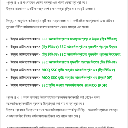
প্রশ্ন ॥ ২ ॥ বাংলাদেশে বেকার সমস্যা এত প্রকট কেন? ব্যাখ্যা কর।
উত্তর :বাংলাদেশ একটি জনবহুল দেশ। জনসংখ্যা বৃদ্ধির হার বেড়েই চলেছে।
কিন্তু সে অনুপাতে কর্মসংস্থান সৃষ্টি করা সম্ভব হচ্ছে না। অর্থনৈতিক অনগ্রসরতা এবং চাহিদার
তুলনায় সীমিত কর্মসংস্থানের কারণে বাংলাদেশে বেকার সমস্যা এত প্রকট।
উত্তর ডাউনলোড করু
ন>
SSC আত্মকর্মসংস্থানের জ্ঞানমূলক প্রশ্ন ও উত্তর (ফ্রি পিডিএফ)
উত্তর ডাউনলোড করুন>
(ফ্রি পিডিএফ) SSC আত্মকর্মসংস্থানের সৃজনশীল প্রশ্নের উত্তর
উত্তর ডাউনলোড করুন>
(ফ্রি পিডিএফ) SSC আত্মকর্মসংস্থানের সৃজনশীল প্রশ্নের উত্তরসহ
উত্তর ডাউনলোড করুন>
SSC আত্মকর্মসংস্থানের সৃজনশীল প্রশ্নের উত্তর (ফ্রি পিডিএফ)
উত্তর ডাউনলোড করুন>
MCQ SSC তৃতীয় অধ্যায় আত্মকর্মসংস্থান এর (ফ্রি পিডিএফ)
উত্তর ডাউনলোড করুন>
MCQ SSC তৃতীয় অধ্যায় আত্মকর্মসংস্থান এর (ফ্রি PDF)
উত্তর ডাউনলোড করুন>
SSC তৃতীয় অধ্যায় আত্মকর্মসংস্থান এর MCQ (PDF)
প্রশ্ন ॥ ৩ ॥ সকল ব্যবসায় উদ্যোক্তাকে আত্মকর্মসংস্থানকারী বলা গেলেও সকল
আত্মকর্মসংস্থানকারীকে ব্যবসায় উদ্যোক্তা বলা যায় না ব্যাখ্যা কর।
উত্তর : ব্যবসায় উদ্যোগের সাথে আত্মকর্মসংস্থানের সম্পর্ক খুব নিবিড়। আত্মকর্মসংস্থানের ক্ষেত্রে
একজন ব্যক্তি নিজের কর্মসংস্থানের চিন্তা করে কাজে হাত দেন।