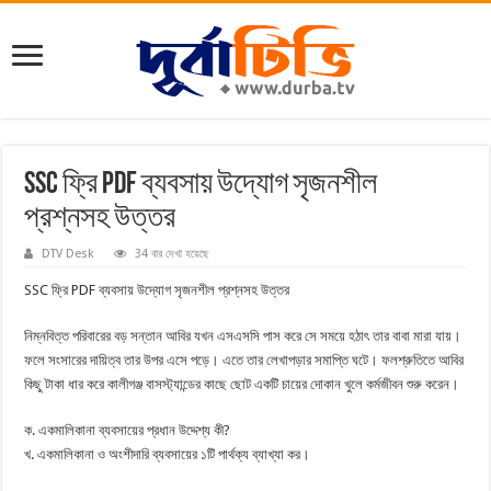
SSC ফ্রি PDF ব্যবসায় উদ্যোগ সৃজনশীল
প্রশ্নসহ উত্তর
DTV Desk
34 বার দেখা হয়েছে
SSC ফ্রি PDF ব্যবসায় উদ্যোগ সৃজনশীল প্রশ্নসহ উত্তর
নিম্নবিত্ত পরিবারের বড় সন্তান আবির যখন এসএসসি পাস করে সে সময়ে হঠাৎ তার বাবা মারা যায়।
ফলে সংসারের দায়িত্ব তার উপর এসে পড়ে। এতে তার লেখাপড়ার সমাপ্তি ঘটে। ফলশ্রুতিতে আবির
কিছু টাকা ধার করে কালীগঞ্জ বাসস্ট্যান্ডের কাছে ছোট একটি চায়ের দোকান খুলে কর্মজীবন শুরু করেন।
ক. একমালিকানা ব্যবসায়ের প্রধান উদ্দেশ্য কী?
খ. একমালিকানা ও অংশীদারি ব্যবসায়ের ১টি পার্থক্য ব্যাখ্যা কর।