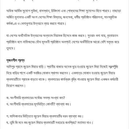
অধিক আর্থিক সুযোগ সুবিধা, বাসস্থান, চিকিৎসা এবং পোষ্যদের শিক্ষা সুযোগও দিতে পারবে। তাছাড়া
অর্জিত মুনাফার একটি অংশ দেশের শিক্ষা বিস্তার, জনসেবা, ধর্মীয় প্রতিষ্ঠান পরিচালনা, সাংস্কৃতিক
কর্মকাণ্ড ও খেলাধুলার উন্নয়নে ব্যয় করতে পারবে।
যা দেশের অর্থনৈতিক উন্নয়নের অন্যতম নিয়ামক হিসেবে কাজ করবে। সুতরাং বলা যায়, বৃহদায়তন
প্রতিষ্ঠান বলে নাফিজদের যৌথ মূলধনী প্রতিষ্ঠান অবশ্যই দেশের অর্থনীতিকে আরো বেশি সমৃদ্ধ করে
তুলবে।
সৃজনশীল প্রশ্ন
অলিপুর গ্রামে জুয়েল মিয়ার বাড়ি। স্থানীয় বাজার অনেক দূরে হওয়ায় জুয়েল মিয়া নিজেই স্বল্পপুঁজি
নিয়ে বাড়ির পাশে একটি সবজির দোকান স্থাপন করলেন। একমাত্র দোকান হওয়ায় জুয়েল মিয়ার
ব্যবসায়টিতে গ্রাহক বাড়তে থাকে। ব্যবসায়ের কার্যক্রম বৃদ্ধি পাওয়ায় জুয়েল মিয়া একজন কর্মচারী
নিয়োগ করলেন।
ক. অংশীদারি ব্যবসায়ের সর্বোচ্চ সদস্য সংখ্যা কত?
খ. অংশীদারি ব্যবসায়ের মূলভিত্তি কোনটি? ব্যাখ্যা কর।
গ. মালিকানার ভিত্তিতে জুয়েল মিয়ার ব্যবসায়টির ধরন ব্যাখ্যা কর।
ঘ. তুমি কি মনে কর জুয়েল মিয়ার ব্যবসায়টি সবচেয়ে জনপ্রিয়? মতামত দাও।