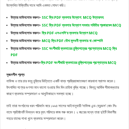
উল্লেখিত উক্তিটির সাথে আমি একমত পোষণ করি।
উত্তর ডাউনলোড করুন
>
SSC ফ্রি PDF ব্যবসায় উদ্যোগ: MCQ উত্তরসহ
উত্তর ডাউনলোড করুন>
SSC ফ্রি PDF ব্যবসায় উদ্যোগ সমবায় সমিতির প্রকারভেদ MCQ
উত্তর ডাউনলোড করুন>
ফ্রি PDF এসএসসি‘র ব্যবসায় উদ্যোগ MCQ
উত্তর ডাউনলোড করুন>
MCQ ফ্রি PDF যৌথ মূলধনী ব্যবসায় বা কোম্পানি
উত্তর ডাউনলোড করুন>
SSC অংশীদারি ব্যবসায়ের চুক্তিপত্রের প্রশ্নোত্তর MCQ ফ্রি
PDF
উত্তর ডাউনলোড করুন>
ফ্রি PDF অংশীদারি ব্যবসায়ের চুক্তিপত্রের প্রশ্নোত্তর MCQ
সৃজনশীল প্রশ্ন
নাফিজ ও তার চার বন্ধু চুক্তির ভিত্তিতে একটি খাদ্য প্রক্রিয়াজাতকরণ কারখানা স্থাপন করেন।
উৎপাদিত পণ্যের গুণগত মান ভালো হওয়ায় দিন দিন চাহিদা বৃদ্ধি পাচ্ছে। কিন্তু আর্থিক সীমাবদ্ধতার
কারণে ব্যবসায় সম্প্রসারণ ও আধুনিকায়নে সমস্যা হচ্ছে।
তাই তারা সংগঠনের ধরন পরিবর্তন করে ১৯৯৪ সালের আইনানুযায়ী ‘নাফিজ এন্ড ফ্রেন্ডস’ কোং লিঃ
নামে প্রতিষ্ঠানটি নিবন্ধন করে বৃহৎ পরিসরে কাজ শুরু করেন। ২ বছরের মধ্যে তারা দুইটি বিভাগীয়
শহরে তাদের শাখা খুলে ব্যবসায় সম্প্রসারণ করেন।