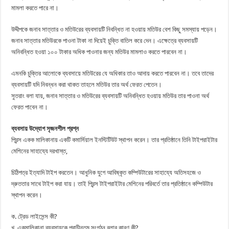
মামলা করতে পারে না।
উদ্দীপকে জনাব সাত্তার ও মতিউরের ব্যবসায়টি নিবন্ধিত না হওয়ায় মতিউর বেশ কিছু সমস্যায় পড়েন।
জনাব সাত্তার মতিউরকে পাওনা টাকা না দিয়েই চুক্তি বাতিল করে দেন। এক্ষেত্রে ব্যবসায়টি
অনিবন্ধিত হওয়া ১০০ টাকার অধিক পাওনার জন্য মতিউর মামলাও করতে পারবেন না।
এমনকি চুক্তির আলোকে ব্যবসায়ে মতিউরের যে অধিকার তাও আদায় করতে পারবেন না। তবে তাদের
ব্যবসায়টি যদি নিবন্ধন করা থাকত তাহলে মতিউর তার অর্থ ফেরত পেতেন।
সুতরাং বলা যায়, জনাব সাত্তার ও মতিউরের ব্যবসায়টি অনিবন্ধিত হওয়ায় মতিউর তার পাওনা অর্থ
ফেরত পাবেন না।
ব্যবসায় উদ্যোগ সৃজনশীল প্রশ্ন
প্রিন্স একক মালিকানায় একটি কমার্সিয়াল ইনস্টিটিউট স্থাপন করেন। তার প্রতিষ্ঠানে তিনি টাইপরাইটার
মেশিনের সাহায্যে দরখাস্ত,
চিঠিপত্র ইত্যাদি টাইপ করতেন। আধুনিক যুগে আবিষ্কৃত কম্পিউটারের সাহায্যে অতিসহজে ও
দ্রুততার সাথে টাইপ করা যায়। তাই প্রিন্স টাইপরাইটার মেশিনের পরিবর্তে তার প্রতিষ্ঠানে কম্পিউটার
স্থাপন করেন।
ক. ট্রেড লাইসেন্স কী?
খ. একমালিকানা ব্যবসায়কে প্রাচীনতম সংগঠন বলার কারণ কী?