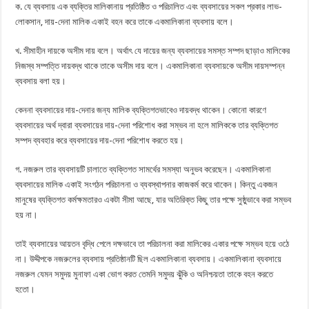
ক. যে ব্যবসায় এক ব্যক্তির মালিকানায় প্রতিষ্ঠিত ও পরিচালিত এবং ব্যবসায়ের সকল প্রকার লাভ-
লোকসান, দায়-দেনা মালিক একাই বহন করে তাকে একমালিকানা ব্যবসায় বলে।
খ. সীমাহীন দায়কে অসীম দায় বলে। অর্থাৎ যে দায়ের জন্য ব্যবসায়ের সমস্ত সম্পদ ছাড়াও মালিকের
নিজস্ব সম্পত্তি দায়বদ্ধ থাকে তাকে অসীম দায় বলে। একমালিকানা ব্যবসায়কে অসীম দায়সম্পন্ন
ব্যবসায় বলা হয়।
কেননা ব্যবসায়ের দায়-দেনার জন্য মালিক ব্যক্তিগতভাবেও দায়বদ্ধ থাকেন। কোনো কারণে
ব্যবসায়ের অর্থ দ্বারা ব্যবসায়ের দায়-দেনা পরিশোধ করা সম্ভব না হলে মালিককে তার ব্যক্তিগত
সম্পদ ব্যবহার করে ব্যবসায়ের দায়-দেনা পরিশোধ করতে হয়।
গ. নজরুল তার ব্যবসায়টি চালাতে ব্যক্তিগত সামর্থের সমস্যা অনুভব করেছেন। একমালিকানা
ব্যবসায়ের মালিক একাই সংগঠন পরিচালনা ও ব্যবস্থাপনার কাজকর্ম করে থাকেন। কিন্তু একজন
মানুষের ব্যক্তিগত কর্মক্ষমতারও একটা সীমা আছে, যার অতিরিক্ত কিছু তার পক্ষে সুষ্ঠুভাবে করা সম্ভব
হয় না।
তাই ব্যবসায়ের আয়তন বৃদ্ধি পেলে দক্ষভাবে তা পরিচালনা করা মালিকের একার পক্ষে সম্ভব হয়ে ওঠে
না। উদ্দীপকে নজরুলের ব্যবসায় প্রতিষ্ঠানটি ছিল একমালিকানা ব্যবসায়। একমালিকানা ব্যবসায়ে
নজরুল যেমন সমুদয় মুনাফা একা ভোগ করত তেমনি সমুদয় ঝুঁকি ও অনিশ্চয়তা তাকে বহন করতে
হতো।