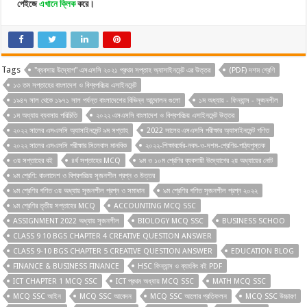
পেইজে
এখানে
ক্লিক
করে।
Tags
"ব্যবসায় উদ্যোগ" এসএসসি ২০২১ প্রথম সপ্তাহ অ্যাসাইনমেন্ট এর উত্তর
(PDF) দশম শ্রেণি
১৩ তম সপ্তাহের বাংলাদেশ ও বিশ্বপরিচয় এসাইনমেন্ট
১৯৪৭ সাল থেকে ১৯৭১ সাল পর্যন্ত বাংলাদেশের বিভিন্ন আন্দোলন গুলো
১ম অধ্যায় - ফিন্যান্স - সৃজনশীল
১ম অধ্যায় ব্যবসায় পরিচিতি
২০২২ এসএসসি বাংলাদেশ ও বিশ্বপরিচয় এসাইনমেন্ট উত্তর
২০২২ সালের এসএসসি অ্যাসাইনমেন্ট ৯ম সপ্তাহ
2022 সালের এসএসসি পরীক্ষার অ্যাসাইনমেন্ট গণিত
২০২২ সালের এসএসসি পরীক্ষার সিলেবাস মানবিক
২০২২-শিক্ষাবর্ষের-নবম-ও-দশম-শ্রেণির-পাঠ্যপুস্তক
৩য় সপ্তাহের বই
৪র্থ সপ্তাহের MCQ
৯ম ও ১০ম শ্রেণির ব্যবসায়ী উদ্যোগের ২য় অধ্যায়ের নোট
৯ম শ্রেণি: বাংলাদেশ ও বিশ্বপরিচয় সৃজনশীল প্রশ্ন ও উত্তর
৯ম শ্রেণির গণিত ৩য় অধ্যায় সৃজনশীল প্রশ্ন ও সমাধান
৯ম শ্রেণির গণিত সৃজনশীল প্রশ্ন ২০২২
৯ম শ্রেণির তৃতীয় সপ্তাহের MCQ
ACCOUNTING MCQ SSC
ASSIGNMENT 2022 অধ্যায় সৃজনশীল
BIOLOGY MCQ SSC
BUSINESS SCHOO
CLASS 9 10 BGS CHAPTER 4 CREATIVE QUESTION ANSWER
CLASS 9-10 BGS CHAPTER 5 CREATIVE QUESTION ANSWER
EDUCATION BLOG
FINANCE & BUSINESS FINANCE
HSC ফিন্যান্স ও ব্যাংকিং বই PDF
ICT CHAPTER 1 MCQ SSC
ICT প্রথম অধ্যায় MCQ SSC
MATH MCQ SSC
MCQ SSC আইন
MCQ SSC আবেদন
MCQ SSC আলোর প্রতিফলন
MCQ SSC উচ্চারণ