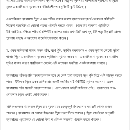
টাইপরাইটারের পরিবর্তে কম্পিউটার স্থাপন করেন। প্রিন্সের ব্যবসায়ে কম্পিউটার স্থাপনের মাধ্যমে
মূলত একমালিকানা ব্যবসায়ের পরিবর্তনশীলতার সুবিধাটি ফুটে উঠেছে।
একমালিকানা ব্যবসায়ে প্রিন্স একক মালিক থাকার কারণে ব্যবসায়ের স্বার্থে যেকোনো পরিস্থিতি
বিবেচনা করে তিনি যে কোনো ধরনের পরিবর্তন করতে পারেন। প্রিন্স তার ব্যবসায় প্রতিষ্ঠানে
টাইপরাইটার মেশিনের পরিবর্তে কম্পিউটার স্থাপন করায় এখন তিনি দরখাস্ত, চিঠি পত্র ইত্যাদি আগের
তুলনায় সহজে ও দ্রুততার সাথে টাইপ করতে পারেন।
ঘ. একক মালিকানা স্বত্ব, সহজ গঠন, স্বল্প পুঁজি, স্বাধীন তত্ত্বাবধান ও একক মুনাফা ভোগের সুবিধা
থাকায় প্রিন্স একমালিকানা ব্যবসায় প্রতিষ্ঠান স্থাপন করেছেন। একমালিকানা ব্যবসায়ের নানাবিধ
সুবিধা থাকার কারণে প্রাচীনকাল থেকেই এটি অত্যন্ত জনপ্রিয় একটি ব্যবসায় সংগঠন।
ব্যবসায়ের গঠনপ্রণালি অত্যন্ত সহজ বলে যে কেউ ইচ্ছা করলেই স্বল্প পুঁজি নিয়ে এটি আরম্ভ করতে
পারে। উদ্দীপকে প্রিন্স একক মালিকানায় একটি কমার্সিয়াল ইনস্টিটিউট স্থাপন করলেন। এরূপ
ব্যবসায়ের গঠন প্রণালি অত্যন্ত সহজ। এতে কোনো আইনি জটিলতা নেই। ব্যবসায়ের লাভ-
লোকসান প্রিন্স একাই ভোগ করবেন।
মালিক একজন থাকে বলে প্রিন্স তার ব্যবসায়ের গুরুত্বপূর্ণ বিষয়গুলোর সহজেই গোপন রাখতে
পারবেন। ব্যবসায়ের যে কোনো সিদ্ধান্ত প্রিন্স দ্রুত নিতে পারবেন। প্রিন্স তার ইচ্ছা অনুযায়ী
ব্যবসায়ের প্রয়োজনে যে কোনো বিষয় বা কৌশল সহজেই পরিবর্তন করতে পারবেন।