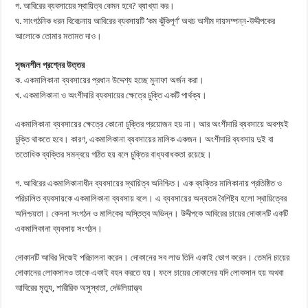
গ. আবিরের ব্যবসায়ের স্থায়িত্ব কেমন হবে? ব্যাখ্যা কর।
ঘ. সাংগঠনিক ধরন বিবেচনায় আবিরের ব্যবসায়টি ‘কম ঝুঁকিপূর্ণ’ অথচ অসীম দায়সম্পন্ন-উদ্দীপকের
আলোকে তোমার মতামত দাও।
সৃজনশীল প্রশ্নের উত্তর
ক. একমালিকানা ব্যবসায়ের প্রধান উদ্দেশ্য হচ্ছে মুনাফা অর্জন করা।
খ. একমালিকানা ও অংশীদারি ব্যবসায়ের ক্ষেত্রে চুক্তি একটি পার্থক্য।
একমালিকানা ব্যবসায়ের ক্ষেত্রে কোনো চুক্তির প্রয়োজন হয় না। আর অংশীদারি ব্যবসায়ে অবশ্যই
চুক্তি থাকতে হবে। কারণ, একমালিকানা ব্যবসায়ের মালিক একজন। অংশীদারি ব্যবসায় দুই বা
ততোধিক ব্যক্তির সমন্বয়ে গঠিত হয় বলে চুক্তির বাধ্যবাধকতা রয়েছে।
গ. আবিরের একমালিকানাধীন ব্যবসায়ের স্থায়িত্ব অনিশ্চিত। এক ব্যক্তির মালিকানায় প্রতিষ্ঠিত ও
পরিচালিত ব্যবসায়কে একমালিকানা ব্যবসায় বলে। এ ব্যবসায়ের অন্যতম বৈশিষ্ট্য হলো স্থায়িত্বের
অনিশ্চয়তা। কেননা সংগঠন ও মালিকের অস্তিত্ব অভিন্ন। উদ্দীপকে আবিরের চায়ের দোকানটি একটি
একমালিকানা ব্যবসায় সংগঠন।
দোকানটি আবির নিজেই পরিচালনা করেন। দোকানের সব লাভ তিনি একাই ভোগ করেন। তেমনি চায়ের
দোকানের লোকসানও তাকে একাই বহন করতে হয়। ফলে চায়ের দোকানের যদি লোকসান হয় অথবা
আবিরের মৃত্যু, শারীরিক অসুস্থতা, দেউলিয়াত্ত্ব