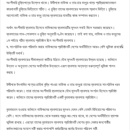
অংশীদারি চুক্তিপত্রে উল্লেখ থাকে। উদ্দীপকে নাফিজ ও তার চার বন্ধুর খাদ্য প্রক্রিয়াজাতকরণ
কারখানাটি চুক্তির ভিত্তিতে গঠিত। এ চুক্তি তাদের ব্যবসায়ের অন্যতম প্রধান ভিত্তি। চুক্তির
আলোকেই নাফিজ ও তার বন্ধু তাদের ব্যবসায়ের যাবতীয় কাজ সম্পাদন করতেন।
অর্থাৎ অংশীদারি ব্যবসায় হিসেবে নাফিজদের ব্যবসায়টির মূলধন সবাই মিলে সরবরাহ করেছেন।
ব্যবসায়ের লাভ-লোকসান ও চুক্তি অনুযায়ী বণ্টন করেছেন। তাই বলা যায়, নাফিজ ও তার বন্ধুদের
১ম পর্যায়ে গঠিত ব্যবসায় প্রতিষ্ঠান ছিল অংশীদারি ব্যবসায়।
ঘ. সাংগঠনিক ধরন পরিবর্তন করায় নাফিজদের প্রতিষ্ঠানটি দেশের অর্থনীতিতে আরও বেশি ভূমিকা রাখবেÑ
উক্তিটি যথার্থ।
অংশীদারি ব্যবসায়ের সীমাবদ্ধতা কাটিয়ে উঠতে যৌথ মূলধনী ব্যবসায়ের উদ্ভব হয়েছে। বর্তমানে
উন্নত ও অনুন্নত দেশের অর্থনৈতিক উন্নয়নে এরূপ ব্যবসায় অত্যন্ত গুরুত্বপূর্ণ ভূমিকা পালন
করছে।
উদ্দীপকে উৎপাদিত পণ্যের চাহিদা বৃদ্ধি পাওয়া নাফিজ ও তার বন্ধুরা তাদের ব্যবসায়ে সাংগঠনিক ধরন
পরিবর্তন করেন। তারা তাদের অংশীদারি ব্যবসায়কে যৌথ মূলধনী ব্যবসায় সংগঠন হিসেবে প্রতিষ্ঠা
করেন। বর্তমানে তাদের ব্যবসায় প্রতিষ্ঠানটি একটি বৃহদাকার ব্যবসায় প্রতিষ্ঠান।
বৃহদায়তন হওয়ায় বর্তমানে নাফিজদের ব্যবসায়ের মূলধন যেমন বেশি তেমনি বিনিয়োগের পরিমাণও
বেশি। ফলে নাফিজদের ব্যবসায় থেকে সরকার প্রচুর কর পেয়ে থাকে, যা দেশের অর্থনীতিতে ব্যাপক
ভূমিকা রাখছে। এছাড়া তাদের বৃহদায়তন ব্যবসায় প্রতিষ্ঠানটি দেশের বৃহৎ বেকার জনগোষ্ঠীর
কর্মসংস্থানের সুযোগ সৃষ্টি করার পাশাপাশি কর্মচারীদের কর্মের উন্নত পরিবেশ সৃষ্টি,