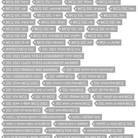
MCQ SSC উত্তর
MCQ SSC উদাহরণ
MCQ SSC উদ্ভিদ
MCQ SSC ঋণ
MCQ SSC একা
MCQ SSC একাত্তরের দিনগুলি
MCQ SSC এর ব্যবহার
MCQ SSC ঐক্য
MCQ SSC ঐতিহ্য
MCQ SSC ও বাংলা
MCQ SSC ওয়েবসাইট
MCQ SSC ঔষধ
MCQ SSC ঔষধের নাম
MCQ SSC খতিয়ান
MCQ SSC খবর
MCQ SSC খরচ
MCQ SSC খেলা
MCQ SSC ঘাত
MCQ SSC ঘোষ
MCQ SSC চল তড়িৎ
MCQ SSC ছবি
MCQ SSC ছাত্র MCQ SSC ছাত্রলীগ
MCQ SSC টেস্ট
MCQ SSC ডট কম
MCQ SSC ডাউনলোড
MCQ SSC ঢাকা
PDF ১০০% ফ্রি
PHYSICS MCQ SSC
SSC 2021 ইতিহাস MCQ উওর
SSC 2022 CLASS 10 BGS ASSIGNMENT 13TH WEEK
SSC 2022 CLASS 10 BGS ASSIGNMENT ANSWER
SSC 2022 FINANCE AND BANKING
SSC 2022 ব্যবসায় উদ্যোগ অ্যাসাইনমেন্ট
SSC CANDIDATES 2022
SSC অর্থনীতি MCQ
SSC ইতিহাস MCQ
SSC ইতিহাস MCQ 2022
SSC ইসলাম ও নৈতিক শিক্ষা MCQ
SSC ইসলাম শিক্ষা MCQ
SSC ইসলাম শিক্ষা MCQ প্রশ্ন ১ম অধ্যায়
SSC কারক MCQ
SSC কৃষি শিক্ষা MCQ
SSC গণিত MCQ
SSC গতি MCQ
SSC জীববিজ্ঞান MCQ
SSC প্রস্তুতি সুভা গল্পের MCQ
SSC ভূগোল ও পরিবেশ MCQ 2022
SSC রসায়ন ১ম অধ্যায় MCQ
SSC রসায়ন ৩য় অধ্যায় MCQ
SSC রসায়ন ৪র্থ অধ্যায় MCQ
SSC রানার কবিতার MCQ
অধ্যায় ১ পূর্ব বাংলার আন্দোলন ও জাতীয়তাবাদের উত্থান
অধ্যায় ১ বহুনির্বাচনি প্রশ্ন
অর্থায়ন ও ব্যবসায় অর্থায়ন এর ইংরেজি কি
অর্থায়নের সূচনা ও ক্রমবিকাশ
আইসিটি ২য় অধ্যায় MCQ SSC
আলোর প্রতিফলন MCQ SSC
উপসর্গ MCQ FOR SSC
একাত্তরের দিনগুলি MCQ SSC
এস এস সি ফিন্যান্স ও ব্যাংকিং নোট PDF
এস.এস.সি বাংলাদেশ ও বিশ্ব পরিচয় MCQ
এসএসসি 2022