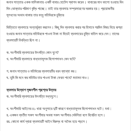
জনাব সাত্তার একক মালিকানায় একটি খাবার হোটেল স্থাপন করেন। খাবারের মান ভালো হওয়ায় দিন
দিন ভোক্তার পরিমাণ বৃদ্ধি পাচ্ছে। তাই তার ব্যবসায় সম্প্রসারণের দরকার হয়। প্রয়োজনীয়
মূলধনের অভাব থাকায় তার বন্ধু মতিউরকে চুক্তির
ভিত্তিতে ব্যবসায়ে অন্তর্ভুক্ত করলেন। কিছু দিন ব্যবসায় করার পর হিসাবে গরমিল বিষয় নিয়ে ঝগড়া
হওয়ায় জনাব সাত্তার মতিউরকে পাওনা টাকা না দিয়েই ব্যবসায়ের চুক্তি বাতিল করে দেন। তাদের
ব্যবসায়টি নিবন্ধিত ছিল না।
ক. অংশীদারি ব্যবসায়ের উৎপত্তি কোন যুগে?
খ. অংশীদারি ব্যবসায়ে বাধ্যতামূলক বিলোপসাধন কেন ঘটে?
গ. জনাব সাত্তার ও মতিউরের ব্যবসায়টির ধরন ব্যাখ্যা কর।
ঘ. তুমি কি মনে কর মতিউর তার পাওনা টাকা ফেরত পাবে? মতামত দাও।
ব্যবসায় উদ্যোগ সৃজনশীল প্রশ্নের উত্তর
ক. অংশীদারি ব্যবসায়ের উৎপত্তি মধ্যযুগে।
খ. অংশীদারি আইনের ৪১ ধারা অনুসারে দুটি কারণে বাধ্যতামূলক বিলোপসাধন ঘটে। যথা :
র. একজন ব্যতীত সকল অংশীদার অথবা সকল অংশীদার দেউলিয়া বলে বিবেচিত হলে।
রর. কোনো কার্য দ্বারা ব্যবসায়টি আইন বিরুদ্ধ বা অবৈধ হয়ে পড়লে।