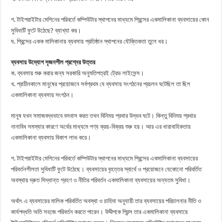
গ. টাইপরাইটার মেশিনের পরিবর্তে কম্পিউটার স্থাপনের মাধ্যমে প্রিন্সের একমালিকানা ব্যবসায়ের কোন
সুবিধাটি ফুটে উঠেছে? ব্যাখ্যা কর।
ঘ. প্রিন্সের একক মালিকানায় ব্যবসায় প্রতিষ্ঠান স্থাপনের যৌক্তিকতা তুলে ধর।
ব্যবসায় উদ্যোগ সৃজনশীল প্রশ্নের উত্তর
ক. ব্যবসায় শুরু করার জন্য সরকারি অনুমতিপত্রই ট্রেড লাইসেন্স।
খ. প্রাচীনকালে মানুষের প্রয়োজনে সর্বপ্রথম যে ব্যবসায় সংগঠনের প্রচলন ঘটেছিল তা ছিল
একমালিকানা ব্যবসায় সংগঠন।
মানুষ যখন সমাজবদ্ধভাবে বসবাস করত তখন বিনিময় প্রথার উদ্ভব ঘটে। কিন্তু বিনিময় প্রথার
নানাবিধ সমস্যার কারণে অর্থের মাধ্যমে পণ্য ক্রয়-বিক্রয় শুরু হয়। আর এর ধারাবাহিকতায়
একমালিকানা ব্যবসায় বিকাশ লাভ করে।
গ. টাইপরাইটার মেশিনের পরিবর্তে কম্পিউটার স্থাপনের মাধ্যমে প্রিন্সের একমালিকানা ব্যবসায়ের
পরিবর্তনশীলতা সুবিধাটি ফুটে উঠেছে। ব্যবসায়ের বৃহত্তর স্বার্থে ও প্রয়োজনে যেকোনো পরিবর্তিত
অবস্থায় দ্রুত সিদ্ধান্ত গ্রহণ ও নীতির পরিবর্তন একমালিকানা ব্যবসায়ের অন্যতম সুবিধা।
অর্থাৎ এ ব্যবসায়ের মালিক পরিবর্তিত অবস্থা ও চাহিদা অনুযায়ী তার ব্যবসায়ের পরিচালনার নীতি ও
কার্যপদ্ধতি অতি সহজে পরিবর্তন করতে পারেন। উদ্দীপকে প্রিন্স তার একমালিকানা ব্যবসায়ে