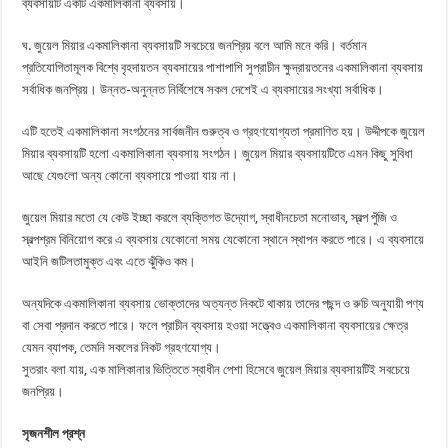
ব্যবসায়টি একটি একমালিকানা ব্যবসায়।
ঘ. জুয়েল মিয়ার একমালিকানা ব্যবসায়টি সবচেয়ে জনপ্রিয় বলে আমি মনে করি। বর্তমান
প্রতিযোগিতামূলক বিশ্বে বৃহদায়তন ব্যবসায়ের পাশাপাশি সুপ্রাচীন ক্ষুদ্রায়তনের একমালিকানা ব্যবসায়
সর্বাধিক জনপ্রিয়। উন্নত-অনুন্নত নির্বিশেষে সকল দেশেই এ ব্যবসায়ের সংখ্যা সর্বাধিক।
এটি হতেই একমালিকানা সংগঠনের সার্বজনীন গুরুত্ব ও গ্রহণযোগ্যতা প্রমাণিত হয়। উদ্দীপকে জুয়েল
মিয়ার ব্যবসায়টি হলো একমালিকানা ব্যবসায় সংগঠন। জুয়েল মিয়ার ব্যবসায়টিতে এমন কিছু সুবিধা
আছে যেগুলো অন্য কোনো ব্যবসায়ে পাওয়া যায় না।
জুয়েল মিয়ার মতো যে কেউ ইচ্ছা করলে ব্যক্তিগত উদ্যোগ, স্বাধীনচেতা মনোভাব, স্বল্প পুঁজি ও
স্বল্পশ্রম বিনিয়োগ করে এ ব্যবসায় যেকোনো সময় যেকোনো স্থানে স্থাপন করতে পারে। এ ব্যবসায়ে
আইনি জটিলতামুক্ত এবং এতে ঝুঁকিও কম।
অন্যদিকে একমালিকানা ব্যবসায় ভোক্তাদের অত্যন্ত নিকটে থাকায় তাদের পছন্দ ও রুচি অনুযায়ী পণ্য
বা সেবা প্রদান করতে পারে। ফলে প্রাচীন ব্যবসায় হওয়া সত্ত্বেও একমালিকানা ব্যবসায়ের ক্ষেত্র
যেমন ব্যাপক, তেমনি সকলের নিকট গ্রহণযোগ্য।
সুতরাং বলা যায়, এক মালিকানার ভিত্তিতে স্বাধীন পেশা হিসেবে জুয়েল মিয়ার ব্যবসায়টিই সবচেয়ে
জনপ্রিয়।
সৃজনশীল প্রশ্ন