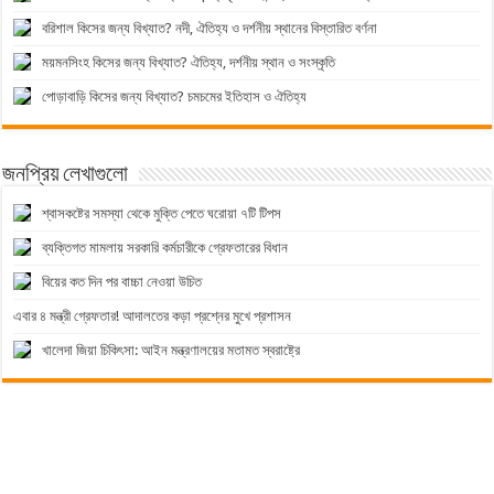
বরিশাল কিসের জন্য বিখ্যাত? নদী, ঐতিহ্য ও দর্শনীয় স্থানের বিস্তারিত বর্ণনা
ময়মনসিংহ কিসের জন্য বিখ্যাত? ঐতিহ্য, দর্শনীয় স্থান ও সংস্কৃতি
পোড়াবাড়ি কিসের জন্য বিখ্যাত? চমচমের ইতিহাস ও ঐতিহ্য
জনপ্রিয় লেখাগুলো
শ্বাসকষ্টের সমস্যা থেকে মুক্তি পেতে ঘরোয়া ৭টি টিপস
ব্যক্তিগত মামলায় সরকারি কর্মচারীকে গ্রেফতারের বিধান
বিয়ের কত দিন পর বাচ্চা নেওয়া উচিত
এবার ৪ মন্ত্রী গ্রেফতার! আদালতের কড়া প্রশ্নের মুখে প্রশাসন
খালেদা জিয়া চিকিৎসা: আইন মন্ত্রণালয়ের মতামত স্বরাষ্ট্রে