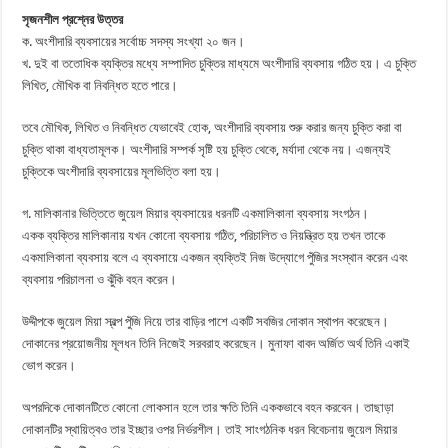
সৃজনশীল প্রশ্নের উত্তর
ক. অংশীদারি ব্যবসায়ের সর্বোচ্চ সদস্য সংখ্যা ২০ জন।
খ. দুই বা ততোধিক ব্যক্তির মধ্যে সম্পাদিত চুক্তির মাধ্যমে অংশীদারি ব্যবসায় গঠিত হয়। এ চুক্তি
লিখিত, মৌখিক বা নিবন্ধিত হতে পারে।
তবে মৌখিক, লিখিত ও নিবন্ধিত যেভাবেই হোক, অংশীদারি ব্যবসায় শুরু করার জন্য চুক্তি করা বা
চুক্তি থাকা বাধ্যতামূলক। অংশীদারি সম্পর্ক সৃষ্টি হয় চুক্তি থেকে, মর্যাদা থেকে নয়। এজন্যই
চুক্তিকে অংশীদারি ব্যবসায়ের মূলভিত্তি বলা হয়।
গ. মালিকানার ভিত্তিতে জুয়েল মিয়ার ব্যবসায়ের ধরনটি একমালিকানা ব্যবসায় সংগঠন।
একক ব্যক্তির মালিকানায় যখন কোনো ব্যবসায় গঠিত, পরিচালিত ও নিয়ন্ত্রিত হয় তখন তাকে
একমালিকানা ব্যবসায় বলে এ ব্যবসায়ে একজন ব্যক্তিই নিজ উদ্যোগে পুঁজির সংস্থান করেন এবং
ব্যবসায় পরিচালনা ও ঝুঁকি বহন করেন।
উদ্দীপকে জুয়েল মিয়া স্বল্প পুঁজি নিয়ে তার বাড়ির পাশে একটি সবজির দোকান স্থাপন করেছেন।
দোকানের প্রয়োজনীয় মূলধন তিনি নিজেই সরবরাহ করেছেন। মুনাফা বাবদ অর্জিত অর্থ তিনি একাই
ভোগ করেন।
অপরদিকে দোকানটিতে কোনো লোকসান হলে তার ক্ষতি তিনি এককভাবে বহন করবেন। তাছাড়া
দোকানটির স্থায়িত্বও তার ইচ্ছার ওপর নির্ভরশীল। তাই সাংগঠনিক ধরন বিবেচনায় জুয়েল মিয়ার