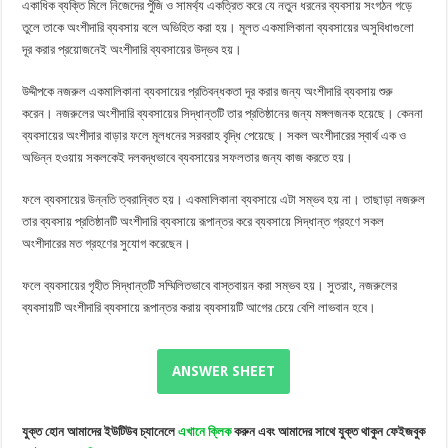
একাধিক ব্যক্তি মিলে নিজেদের পুঁজি ও সামর্থ্য একত্রিত করে যে নতুন ধরনের ব্যবসায় সংগঠন গড়ে
তুলে তাকে অংশীদারি ব্যবসায় বলে অভিহিত করা হয়। মূলত একমালিকানা ব্যবসায়ের অসুবিধাগুলো
দূর করার প্রয়োজনেই অংশীদারি ব্যবসায়ের উদ্ভব হয়।
উদ্দীপকে নজরুল একমালিকানা ব্যবসায়ের প্রতিবন্ধকতা দূর করার জন্য অংশীদারি ব্যবসায় শুরু
করেন। নজরুলের অংশীদারি ব্যবসায়ের সিদ্ধান্তটি তার প্রতিষ্ঠানের জন্য মঙ্গলজনক হয়েছে। কেননা
ব্যবসায়ের অংশীদার বাড়ার ফলে মূলধনের সরবরাহ বৃদ্ধি পেয়েছে। সকল অংশীদারের স্বার্থ এক ও
অভিন্ন হওয়ায় সকলকেই দলবদ্ধভাবে ব্যবসায়ের সফলতার জন্য কাজ করতে হয়।
ফলে ব্যবসায়ের উন্নতি ত্বরান্বিত হয়। একমালিকানা ব্যবসায়ে এটা সম্ভব হয় না। তাছাড়া নজরুল
তার ব্যবসায় প্রতিষ্ঠানটি অংশীদারি ব্যবসায়ে রূপান্তর করে ব্যবসায়ে সিদ্ধান্ত গ্রহণে সকল
অংশীদারের মত গ্রহণের সুযোগ করেছেন।
ফলে ব্যবসায়ের গৃহীত সিদ্ধান্তটি সম্মিলিতভাবে বাস্তবায়ন করা সম্ভব হয়। সুতরাং, নজরুলের
ব্যবসায়টি অংশীদারি ব্যবসায়ে রূপান্তর করায় ব্যবসায়টি আগের চেয়ে বেশি লাভবান হবে।
ANSWER SHEET
যুক্ত
হোন
আমাদের
ইউটিউব
চ্যানেলে
এখানে
ক্লিক
করুন
এবং
আমাদের
সাথে
যুক্ত
থাকুন
ফেইজবুক