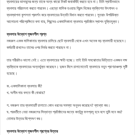
ব্যবসায়ের ভালমন্দের জন্য তাকে অন্য কারো নিকট জবাবদিহি করতে হবে না। তিনি স্বাধীনভাবে
ব্যবসায় পরিচালনা করতে পারবেন। এছাড়া মালিক হওয়ায় প্রিন্স নিজের ব্যক্তিগত উৎপাদন ও
ব্যবস্থাপনা কুশলতা প্রদর্শন করে ব্যবসায়ের উন্নতি বিধান করতে পারবেন। সুতরাং উপরিউক্ত
আলোচনা পরিপ্রেক্ষিতে বলা যায়, প্রিন্সের একমালিকানা ব্যবসায় প্রতিষ্ঠান স্থাপন যুক্তিযুক্ত।
ব্যবসায় উদ্যোগ সৃজনশীল প্রশ্ন
নজরুল একক মালিকানায় ব্যবসায় চালিয়ে ছোট ব্যবসায়ী থেকে এখন অনেক বড় ব্যবসায়ী হয়েছেন।
কর্মচারী রাখলেও তাদের ওপর নির্ভর করতে পারছেন না।
তার শরীরটাও ভালো নেই। এতে ব্যবসায়ের ক্ষতি হচ্ছে। তাই তিনি সমঝোতার ভিত্তিতে একজন দক্ষ
ব্যক্তিকে ব্যবসায়ের অন্তর্ভুক্ত করেছেন। দুজন মিলে চালানোতেই ব্যবসায়ে নতুন প্রাণচাঞ্চল্য সৃষ্টি
হয়েছে।
ক. একমালিকানা ব্যবসায় কী?
খ. অসীম দায় বলতে কী বোঝায়?
গ. নজরুল তার ব্যবসায়টি চালাতে কোন ধরনের সমস্যা অনুভব করেছেন? ব্যাখ্যা কর।
ঘ. পরবর্তীতে নেয়া নজরুলের সিদ্ধান্ত প্রতিষ্ঠানের জন্যে কতটুকু ফলপ্রসূ হবে বলে তুমি মনে কর?
তোমার উত্তর বিশ্লেষণ কর।
ব্যবসায় উদ্যোগ সৃজনশীল প্রশ্নের উত্তর