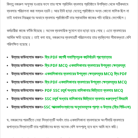
কিন্তু নজরুল অসুস্থ হওয়ার ফলে তার পক্ষে প্রতিদিন ব্যবসায় প্রতিষ্ঠানে উপস্থিত থেকে সঠিকভাবে
ব্যবসায় পরিচালনা করা সম্ভব হয়নি। আর তিনি ছাড়া যেহেতু প্রতিষ্ঠানে অন্য কোনো মালিক ছিল না
তাই যথাযথ নিয়ন্ত্রণের অভাবে ব্যবসায় প্রতিষ্ঠানটি তার স্বাভাবিক কাজের গতি হারিয়ে ফেলেছিল।
কর্মচারীরা কাজে ফাঁকি দিয়েছে। অনেক ব্যবসায়িক সুযোগ হাত ছাড়া হয়ে গেছে। এতে ব্যবসায়ের
আর্থিক ক্ষতি হয়েছে। তাই বলা যায়, নজরুলের ব্যবসায়টি পরিচালনায় তার ব্যক্তিগত সীমাবদ্ধতা বেশি
পরিলক্ষিত হয়েছে।
উত্তর ডাউনলোড করুন>
ফ্রি PDF বহুপদী সমাপ্তিসূচক বহুনির্বাচনি প্রশ্নোত্তর
উত্তর ডাউনলোড করুন>
ফ্রি PDF MCQ একমালিকানার ব্যবসায়ের উপযুক্ত ক্ষেত্রসমূহ
উত্তর ডাউনলোড করুন>
একমালিকানার ব্যবসায়ের উপযুক্ত ক্ষেত্রসমূহর MCQ ফ্রি PDF
উত্তর ডাউনলোড করুন>
ফ্রি PDF একমালিকানার ব্যবসায়ের উপযুক্ত ক্ষেত্রসমূহর MCQ
উত্তর ডাউনলোড করুন>
PDF SSC চতুর্থ অধ্যায় মালিকানার ভিত্তিতে ব্যবসায় MCQ
উত্তর ডাউনলোড করুন>
SSC চতুর্থ অধ্যায় মালিকানার ভিত্তিতে ব্যবসায় গুরুত্বপূর্ণ বিষয়াদি
উত্তর ডাউনলোড করুন>
SSC আত্মকর্মসংস্থানের অনুধাবনমূলক প্রশ্ন ও উত্তর (ফ্রি পিডিএফ)
ঘ. নজরুলের পরবর্তীতে নেয়া সিদ্ধান্তটি অর্থাৎ তার একমালিকানা ব্যবসায়কে অংশীদারি ব্যবসায়ে
রূপান্তরে সিদ্ধান্তটি তার প্রতিষ্ঠানের জন্য অনেক বেশি ফলপ্রসূ হবে বলে আমি মনে করি।