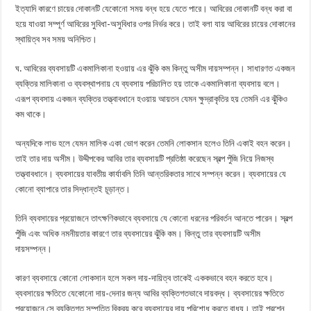
ইত্যাদি কারণে চায়ের দোকানটি যেকোনো সময় বন্ধ হয়ে যেতে পারে। আবিরের দোকানটি বন্ধ করা বা
হয়ে যাওয়া সম্পূর্ণ আবিরের সুবিধা-অসুবিধার ওপর নির্ভর করে। তাই বলা যায় আবিরের চায়ের দোকানের
স্থায়িত্ব সব সময় অনিশ্চিত।
ঘ. আবিরের ব্যবসায়টি একমালিকানা হওয়ায় এর ঝুঁকি কম কিন্তু অসীম দায়সম্পন্ন। সাধারণত একজন
ব্যক্তির মালিকানা ও ব্যবস্থাপনায় যে ব্যবসায় পরিচালিত হয় তাকে একমালিকানা ব্যবসায় বলে।
এরূপ ব্যবসায় একজন ব্যক্তির তত্ত্বাবধানে হওয়ায় আয়তন যেমন ক্ষুদ্রাকৃতির হয় তেমনি এর ঝুঁকিও
কম থাকে।
অন্যদিকে লাভ হলে যেমন মালিক একা ভোগ করেন তেমনি লোকসান হলেও তিনি একাই বহন করেন।
তাই তার দায় অসীম। উদ্দীপকের আবির তার ব্যবসায়টি প্রতিষ্ঠা করেছেন স্বল্প পুঁজি নিয়ে নিজস্ব
তত্ত্বাবধানে। ব্যবসায়ের যাবতীয় কার্যাবলি তিনি আন্তরিকতার সাথে সম্পন্ন করেন। ব্যবসায়ের যে
কোনো ব্যাপারে তার সিদ্ধান্তই চূড়ান্ত।
তিনি ব্যবসায়ের প্রয়োজনে তাৎক্ষণিকভাবে ব্যবসায়ে যে কোনো ধরনের পরিবর্তন আনতে পারেন। স্বল্প
পুঁজি এবং অধিক নমনীয়তার কারণে তার ব্যবসায়ের ঝুঁকি কম। কিন্তু তার ব্যবসায়টি অসীম
দায়সম্পন্ন।
কারণ ব্যবসায়ে কোনো লোকসান হলে সকল দায়-দায়িত্ব তাকেই এককভাবে বহন করতে হবে।
ব্যবসায়ের ক্ষতিতে যেকোনো দায়-দেনার জন্য আবির ব্যক্তিগতভাবে দায়বদ্ধ। ব্যবসায়ের ক্ষতিতে
প্রয়োজনে সে ব্যক্তিগত সম্পত্তি বিক্রয় করে ব্যবসায়ের দায় পরিশোধ করতে বাধ্য। তাই প্রশ্নে