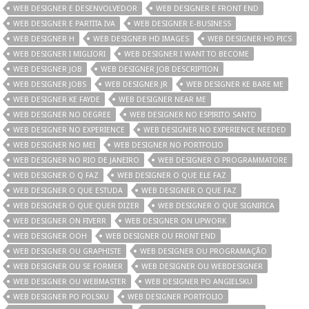
WEB DESIGNER E DESENVOLVEDOR
WEB DESIGNER E FRONT END
WEB DESIGNER E PARTITA IVA
WEB DESIGNER E-BUSINESS
WEB DESIGNER H
WEB DESIGNER HD IMAGES
WEB DESIGNER HD PICS
WEB DESIGNER I MIGLIORI
WEB DESIGNER I WANT TO BECOME
WEB DESIGNER JOB
WEB DESIGNER JOB DESCRIPTION
WEB DESIGNER JOBS
WEB DESIGNER JR
WEB DESIGNER KE BARE ME
WEB DESIGNER KE FAYDE
WEB DESIGNER NEAR ME
WEB DESIGNER NO DEGREE
WEB DESIGNER NO ESPIRITO SANTO
WEB DESIGNER NO EXPERIENCE
WEB DESIGNER NO EXPERIENCE NEEDED
WEB DESIGNER NO MEI
WEB DESIGNER NO PORTFOLIO
WEB DESIGNER NO RIO DE JANEIRO
WEB DESIGNER O PROGRAMMATORE
WEB DESIGNER O Q FAZ
WEB DESIGNER O QUE ELE FAZ
WEB DESIGNER O QUE ESTUDA
WEB DESIGNER O QUE FAZ
WEB DESIGNER O QUE QUER DIZER
WEB DESIGNER O QUE SIGNIFICA
WEB DESIGNER ON FIVERR
WEB DESIGNER ON UPWORK
WEB DESIGNER OOH
WEB DESIGNER OU FRONT END
WEB DESIGNER OU GRAPHISTE
WEB DESIGNER OU PROGRAMAÇÃO
WEB DESIGNER OU SE FORMER
WEB DESIGNER OU WEBDESIGNER
WEB DESIGNER OU WEBMASTER
WEB DESIGNER PO ANGIELSKU
WEB DESIGNER PO POLSKU
WEB DESIGNER PORTFOLIO