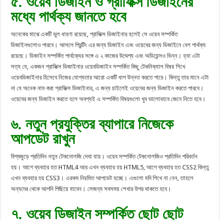
৫. ওয়েব ডিজাইন ও গ্রাফিক্স ডিজাইনের
মধ্যে পার্থক্য জানতে হবে
অনেকের মাঝে একটি ভুল ধারণা রয়েছে, গ্রাফিক্স ডিজাইনার হলেই সে ওয়েব সম্পর্কিত
ডিজাইনগুলোও পারবে। আসলে প্রিন্টিং এর জন্য ডিজাইন এবং ওয়েবের জন্য ডিজাইনে বেশ পার্থক্য
রয়েছে। ডিজাইন সম্পর্কিত পার্থক্যের সঙ্গে এ ২ কাজের উদ্দেশ্য এবং অডিয়েন্সও ভিন্ন। হ্যা এটা
সত্য যে, একজন গ্রাফিক্স ডিজাইনার ওয়েবডিজাইন সম্পর্কিত কিছু টেকনিক্যাল বিষয় শিখে
ওয়েবডিজাইনার হিসেবে নিজের যোগ্যতার আরো একটি ধাপ উন্নত করতে পারে। কিন্তু তার মানে এটা
না যে অনেক নাম করা গ্রাফিক্স ডিজাইনার, এ জন্য চাইলেই ওয়েবের জন্য ডিজাইন করতে পারবে।
ওয়েবের জন্য ডিজাইন করতে হলে অবশ্যই এ সম্পর্কিত বিষয়গুলো খুব ভালোভাবে জেনে নিতে হবে।
৬. নতুন প্রযুক্তির ব্যাপারে নিজেকে
আপডেট রাখুন
বিশ্বজুড়ে প্রতিদিন নতুন টেকনোলজি দেখা যায়। ওয়েব সম্পর্কিত টেকনোলজিও প্রতিদিন পরিবর্তন
হয়। আগে ব্যবহার হত HTML4 আর এখন ব্যবহার হয় HTML5, আগে ব্যবহার হত CSS2 কিন্তু
এখন ব্যবহার হয় CSS3। এরকম নিয়মিত আপডেট হচ্ছে। এগুলো যদি শিখে না নেন, তাহলে
অন্যদের থেকে আপনি পিছিয়ে যাবেন। সেজন্য সবসময় শেখার উপর থাকতে হবে।
৭. ওয়েব ডিজাইন সম্পর্কিত ছোট ছোট