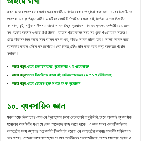
গুছিয়ে রাখা
সকল কাজের ক্ষেত্রে সফলতার জন্য সবচাইতে প্রথম দরকার গোছানো কাজ করা। ওয়েব ডিজাইনের
ক্ষেত্রেও এর ব্যতিক্রম নাই। একটি ওয়েবসাইট ডিজাইনের সময় ছবি, ভিডিও, অনেক ডিজাইন
স্যাম্পল, ফন্ট, সাউন্ড ফাইলসহ আরো অনেক কিছুর প্রয়োজন। নিজের ব্যবহৃত কম্পিউটারে এগুলো
সব ফোল্ডার আকারে গুছিয়ে রাখা উচিত। তাহলে প্রয়োজনের সময় সব খুজে পাওয়া যাবে সহজে।
এতে কাজ সম্পন্ন করতে সময় অনেক কম লাগবে, কাজও অনেক ভালো হবে। আমরা অনেক সময়
ব্যস্ততার কারনে এদিকে কম মনোযোগ দেই কিন্তু এটিও ভাল কাজ করার জন্য অন্যতম প্রধান
সহায়ক।
আরো পড়ুন:
ওয়েব ডিজাইনারদের প্রয়োজনীয় ৭ টি ওয়েবসাইট
আরো পড়ুন:
ওয়েব ডিজাইনের বাংলা বই ডাউনলোড করুন (a to z) ভিডিওসহ
আরো পড়ুন:
ওয়েব ডেভেলপমেন্ট শিখতে কি কি প্রয়োজন
১০. ব্যবসায়িক জ্ঞান
সকল ওয়েব ডিজাইনার হোক সে ফ্রিল্যান্সার কিংবা বেতনভোগী চাকুরীজীবি, তাকে অবশ্যই ব্যবসায়িক
মনোভাব থাকা উচিত যখন সে কোন প্রজেক্টের কাজ করতে থাকে। একজন সফল ওয়েবডিজাইনার
ক্লায়েন্টের জন্য শুধুমাত্র ওয়েবসাইট ডিজাইনই করেনা, সে ক্লায়েন্টের ব্যবসার মার্কেটিং সলিউশনও
করে থাকে। সেজন্য তাকে ক্লায়েন্টের পণ্যের মার্কেটিংয়ের প্রয়োজনীয়তা, তাদের সম্ভাব্য ক্রেতা ও