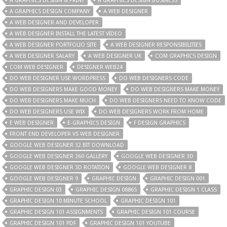
A GRAPHICS DESIGN & PRINT
A GRAPHICS DESIGN BUSINESS
A GRAPHICS DESIGN COMPANY
A WEB DESIGNER
A WEB DESIGNER AND DEVELOPER
A WEB DESIGNER INSTALL THE LATEST VIDEO
A WEB DESIGNER PORTFOLIO SITE
A WEB DESIGNER RESPONSIBILITIES
A WEB DESIGNER SALARY
A WEB DESIGNER UK
COM GRAPHICS DESIGN
COM WEB DESIGNER
DESIGNER WEB24
DO WEB DESIGNER USE WORDPRESS
DO WEB DESIGNERS CODE
DO WEB DESIGNERS MAKE GOOD MONEY
DO WEB DESIGNERS MAKE MONEY
DO WEB DESIGNERS MAKE MUCH
DO WEB DESIGNERS NEED TO KNOW CODE
DO WEB DESIGNERS USE WIX
DO WEB DESIGNERS WORK FROM HOME
E WEB DESIGNER
E-GRAPHICS DESIGN
F DESIGN GRAPHICS
FRONT END DEVELOPER VS WEB DESIGNER
GOOGLE WEB DESIGNER 32 BIT DOWNLOAD
GOOGLE WEB DESIGNER 360 GALLERY
GOOGLE WEB DESIGNER 3D
GOOGLE WEB DESIGNER 3D ROTATION
GOOGLE WEB DESIGNER 8
GOOGLE WEB DESIGNER 9
GRAPHIC DESIGN
GRAPHIC DESIGN 001
GRAPHIC DESIGN 03
GRAPHIC DESIGN 08865
GRAPHIC DESIGN 1 CLASS
GRAPHIC DESIGN 10 MINUTE SCHOOL
GRAPHIC DESIGN 101
GRAPHIC DESIGN 101 ASSIGNMENTS
GRAPHIC DESIGN 101 COURSE
GRAPHIC DESIGN 101 PDF
GRAPHIC DESIGN 101 YOUTUBE