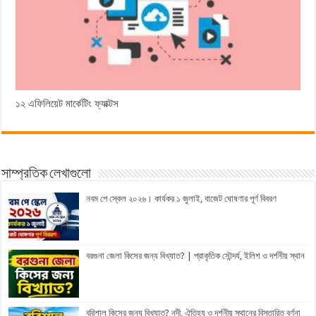
১২ এফিলিয়েট মার্কেটিং ফ্যাক্টস
সাম্প্রতিক লেখাগুলো
নবম পে স্কেল ২০২৬। কার্যকর ১ জুলাই, বাজেট ঘোষণার পূর্ণ বিবরণ
বরগুনা জেলা কিসের জন্য বিখ্যাত? | প্রাকৃতিক সৌন্দর্য, ইলিশ ও দর্শনীয় স্থান
বরিশাল কিসের জন্য বিখ্যাত? নদী, ঐতিহ্য ও দর্শনীয় স্থানের বিস্তারিত বর্ণনা