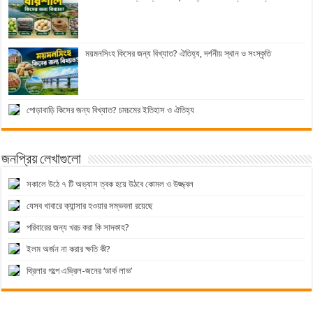
ময়মনসিংহ কিসের জন্য বিখ্যাত? ঐতিহ্য, দর্শনীয় স্থান ও সংস্কৃতি
পোড়াবাড়ি কিসের জন্য বিখ্যাত? চমচমের ইতিহাস ও ঐতিহ্য
জনপ্রিয় লেখাগুলো
সকালে উঠে ৭ টি অভ্যাস ত্বক হয়ে উঠবে কোমল ও উজ্জ্বল
যেসব খাবারে ক্যান্সার হওয়ার সম্ভবনা রয়েছে
পরিবারের জন্য খরচ করা কি সাদকাহ?
ইলম অর্জন না করার ক্ষতি কী?
থ্রিলার গল্পে এভ্রিল-জনের ‘ডার্ক লাভ’