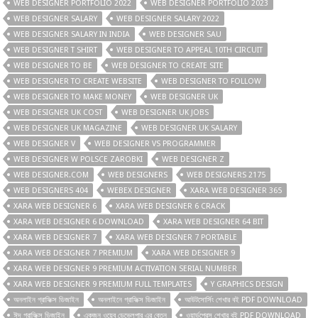
WEB DESIGNER PORTFOLIO 2022
WEB DESIGNER PORTFOLIO 2023
WEB DESIGNER SALARY
WEB DESIGNER SALARY 2022
WEB DESIGNER SALARY IN INDIA
WEB DESIGNER SAU
WEB DESIGNER T SHIRT
WEB DESIGNER TO APPEAL 10TH CIRCUIT
WEB DESIGNER TO BE
WEB DESIGNER TO CREATE SITE
WEB DESIGNER TO CREATE WEBSITE
WEB DESIGNER TO FOLLOW
WEB DESIGNER TO MAKE MONEY
WEB DESIGNER UK
WEB DESIGNER UK COST
WEB DESIGNER UK JOBS
WEB DESIGNER UK MAGAZINE
WEB DESIGNER UK SALARY
WEB DESIGNER V
WEB DESIGNER VS PROGRAMMER
WEB DESIGNER W POLSCE ZAROBKI
WEB DESIGNER Z
WEB DESIGNER.COM
WEB DESIGNERS
WEB DESIGNERS 2175
WEB DESIGNERS 404
WEBEX DESIGNER
XARA WEB DESIGNER 365
XARA WEB DESIGNER 6
XARA WEB DESIGNER 6 CRACK
XARA WEB DESIGNER 6 DOWNLOAD
XARA WEB DESIGNER 64 BIT
XARA WEB DESIGNER 7
XARA WEB DESIGNER 7 PORTABLE
XARA WEB DESIGNER 7 PREMIUM
XARA WEB DESIGNER 9
XARA WEB DESIGNER 9 PREMIUM ACTIVATION SERIAL NUMBER
XARA WEB DESIGNER 9 PREMIUM FULL TEMPLATES
Y GRAPHICS DESIGN
অনলাইন গ্রাফিক্স ডিজাইন
অনলাইনে গ্রাফিক্স ডিজাইন
আউটসোর্সিং শেখার বই PDF DOWNLOAD
ঈদ গ্রাফিক্স ডিজাইন
একজন ওয়েব ডেভেলপার এর বেতন
ওয়ার্ডপ্রেস শেখার বই PDF DOWNLOAD