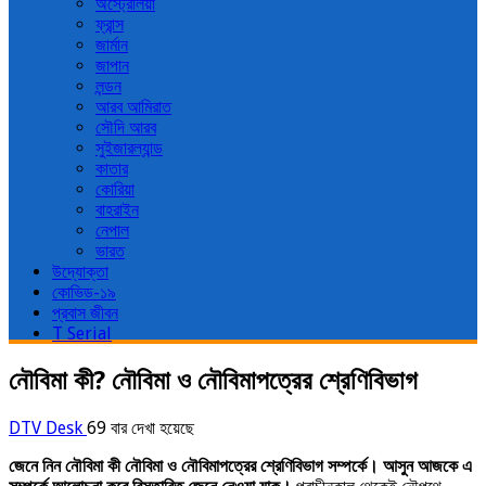
অস্ট্রেলিয়া
ফ্রান্স
জার্মান
জাপান
লন্ডন
আরব আমিরাত
সৌদি আরব
সুইজারল্যান্ড
কাতার
কোরিয়া
বাহরাইন
নেপাল
ভারত
উদ্যোক্তা
কোভিড-১৯
প্রবাস জীবন
T Serial
নৌবিমা কী? নৌবিমা ও নৌবিমাপত্রের শ্রেণিবিভাগ
DTV Desk
69 বার দেখা হয়েছে
জেনে নিন নৌবিমা কী নৌবিমা ও নৌবিমাপত্রের শ্রেণিবিভাগ সম্পর্কে। আসুন আজকে এ