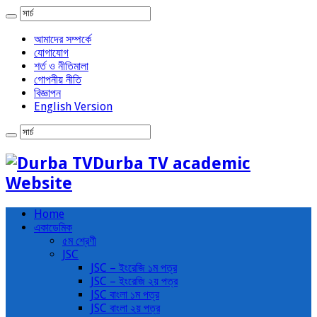
আমাদের সম্পর্কে
যোগাযোগ
শর্ত ও নীতিমালা
গোপনীয় নীতি
বিজ্ঞাপন
English Version
Durba TV academic
Website
Home
একাডেমিক
৫ম শ্রেণী
JSC
JSC – ইংরেজি ১ম পত্র
JSC – ইংরেজি ২য় পত্র
JSC বাংলা ১ম পত্র
JSC বাংলা ২য় পত্র