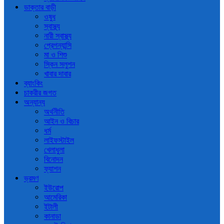
ডাক্তার বাড়ী
ওষুধ
স্বাস্থ্য
নারী স্বাস্থ্য
প্রেগন্যান্সি
মা ও শিশু
স্কিন সলুশন
খাবার দাবার
ব্যাংকিং
চাকরীর জগত
অন্যান্য
অর্থনীতি
আইন ও বিচার
ধর্ম
লাইফস্টাইল
খেলাধুলা
বিনোদন
ফ্যাশন
ভ্রমণ
ইউরোপ
আমেরিকা
ইটালী
কানাডা