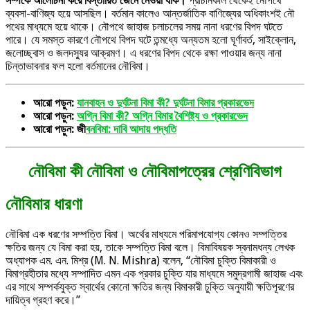
সম্পর্কে আলোচনা করে বিস্তারিত জেনে নেওয়া যাক।
প্রাচীনকাল থেকেই নৌপথে
ব্যবসা-বাণিজ্য হয়ে আসছিল। বর্তমান কালেও আন্তর্জাতিক বাণিজ্যের অধিকাংশই নৌ
পথের মাধ্যমে হয়ে থাকে। নৌপথে জাহাজ চলাচলের সময় নানা ধরণের বিপদ ঘটতে
পারে। যে সমস্ত কারণে নৌপথে বিপদ ঘটে তন্মধ্যে অন্যতম হলো ঘূর্ণাবর্ত, সাইক্লোন,
জলোচ্ছ্বাস ও জলদস্যুর আক্রমণ। এ ধরণের বিপদ থেকে রক্ষা পাওয়ার জন্য নানা
চিন্তাভাবনার ফল হলো বর্তমানের নৌবিমা।
আরো পড়ুন:
যানবাহন ও দুর্ঘটনা বিমা কী? দুর্ঘটনা বিমার প্রকারভেদ
আরো পড়ুন:
অগ্নি বিমা কী? অগ্নি বিমার বৈশিষ্ট্য ও প্রকারভেদ
আরো পড়ুন: জ
ীবনবিমা: দাবি আদায় পদ্ধতি
নৌবিমা কী নৌবিমা ও নৌবিমাপত্রের শ্রেণিবিভাগ
নৌবিমার ধারণা
নৌবিমা এক ধরণের সম্পত্তি বিমা। অর্থের মাধ্যমে পরিমাপযোগ্য কোনও সম্পত্তির
ক্ষতির জন্য যে বিমা করা হয়, তাকে সম্পত্তি বিমা বলে। বিমাবিষয়ক স্বনামধন্য লেখক
অধ্যাপক এম. এন. মিশ্র (M. N. Mishra) বলেন, “নৌবিমা চুক্তি বিমাকারী ও
বিমাগ্রহীতার মধ্যে সম্পাদিত এমন এক প্রকার চুক্তি যার মাধ্যমে সমুদ্রগামী জাহাজ এবং
এর সাথে সম্পর্কযুক্ত স্বার্থের কোনো ক্ষতির জন্য বিমাকারী চুক্তি অনুযায়ী ক্ষতিপূরণের
দায়িত্ব গ্রহণ করে।”