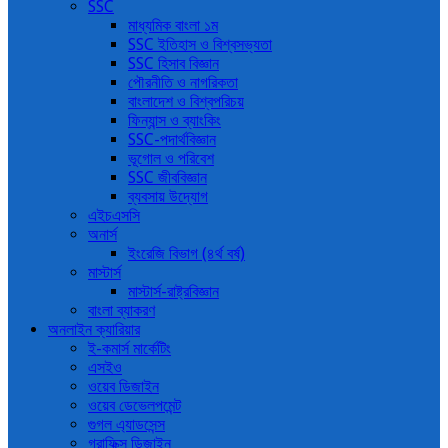
SSC
মাধ্যমিক বাংলা ১ম
SSC ইতিহাস ও বিশ্বসভ্যতা
SSC হিসাব বিজ্ঞান
পৌরনীতি ও নাগরিকতা
বাংলাদেশ ও বিশ্বপরিচয়
ফিন্যান্স ও ব্যাংকিং
SSC-পদার্থবিজ্ঞান
ভূগোল ও পরিবেশ
SSC জীববিজ্ঞান
ব্যবসায় উদ্যোগ
এইচএসসি
অনার্স
ইংরেজি বিভাগ (৪র্থ বর্ষ)
মাস্টার্স
মাস্টার্স-রাষ্ট্রবিজ্ঞান
বাংলা ব্যাকরণ
অনলাইন ক্যারিয়ার
ই-কমার্স মার্কেটিং
এসইও
ওয়েব ডিজাইন
ওয়েব ডেভেলপমেন্ট
গুগল এ্যাডসেন্স
গ্রাফিক্স ডিজাইন