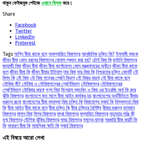
থাকুন ফেইজবুক পেইজে
এখানে ক্লিক
করে।
Share
Facebook
Twitter
LinkedIn
Pinterest
Tags
অগ্নি বীমা কাকে বলে
অমূল্যায়িত বিমাপত্র
আনুষ্ঠানিক চুক্তি কি?
ইসলামী ব্যাংক
জীবন বীমা
কোন ধরনের বিমাপত্রে বোনাস প্রদান করা হয়?
চৌর্য বিমা কি
ছাউনি বিমাপত্র
জাহাজী বিমা
জীবন বীমা
জীবন বীমা কর্পোরেশন কোন মন্ত্রনালয়ের অধীনে
জীবন বীমা কাকে
বলে
জীবন বীমা কি
জীবন বীমার ইতিহাস
দায় বিমা
দায় বিমা কি
নিশ্চয়তার চুক্তি কোনটি
নৌ
বিপদ কি
নৌ বিমা
নৌ বিমা পত্রের শ্রেণি বিভাগ
নৌ বিমার ধারণা
নৌ বীমা কাকে বলে
নৌবিমা কী? নৌবিমা ও নৌবিমাপত্রের শ্রেণিবিভাগ
নৌবিমাপত্র
নৌবিমাপত্রের
শ্রেণিবিভাগ
নৌবিমার ধারণা
পণ্য বিমা
ফিন্যান্স ব্যাংকিং ও বিমা এর ইংরেজি অর্থ কি
বন্দর
ঝুঁকি বিমাপত্র
বাংলাদেশে কত সালে বীমা আইন কার্যকর হয়
বাংলাদেশের অর্থনীতিতে বীমার
গুরুত্ব রচনা
বাংলাদেশের বীমা ব্যবস্থা
বিমা চুক্তি কি
বিমাযোগ্য স্বার্থ কি
বিশ্বস্ততা বিমা
কি
বীমা আইন
বীমা কাকে বলে
বীমা চুক্তি কি
বীমা চুক্তির বৈশিষ্ট্য
বীমার গুরুত্ব
ভাসমান
বিমাপত্র
মাসুল বিমা
মিশ্র বিমাপত্র
মুদ্রা বিমাপত্র
মূল্যায়িত বিমাপত্র
মৃত্যুহার পঞ্জি কী
যুগ্ম বিমাপত্র
যৌগিক ঝুঁকির বিমাপত্র
সময় বিমাপত্র
সমুদ্রে যাত্রা
সরকারি বীমা কয়টি কি
কি
সাধারণ বীমা কি
সামগ্রিক ক্ষতি কি
স্বার্থ বিমাপত্র
এই বিষয়ে আরো লেখা