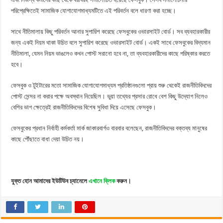
পরিপ্রেক্ষিতেই সামাজিক যোগাযোগমাধ্যমটিতে এই পরিবর্তন বলে ধারণা করা হচ্ছে।
সাথে নীতিমালায় কিছু পরিবর্তন আনার সুপারিশ করেছে ফেসবুকের ওভারসাইট বোর্ড। সব ব্যবহারকারীর
জন্য একই নিয়ম থাকা উচিত বলে সুপারিশ করেছে ওভারসাইট বোর্ড। একই সাথে ফেসবুকের বিদ্যমান
নীতিমালা, যেমন নিয়ম ভাঙলেও কখন পোস্ট সরানো হবে না, তা ব্যবহারকারীদের কাছে পরিষ্কার করতে
হবে।
ফেসবুক ও টুইটারের মতো সামাজিক যোগাযোগমাধ্যম প্রতিষ্ঠানগুলো প্রায় শুরু থেকেই রাজনীতিবিদদের
পোস্ট সেন্সর না করার পক্ষে অবস্থান নিয়েছিল। ভুয়া তথ্যের প্রসার রোধে বেশ কিছু উদ্যোগ নিলেও
বেশির ভাগ ক্ষেত্রেই রাজনীতিবিদদের বিশেষ সুবিধা দিয়ে এসেছে ফেসবুক।
ফেসবুকের প্রধান নির্বাহী কর্মকর্তা মার্ক জাকারবার্গও বারবার বলেছেন, রাজনীতিবিদদের বক্তব্য মানুষের
কাছে পৌঁছাতে বাধা দেয়া উচিত নয়।
যুক্ত হোন আমাদের ইউটিউব চ্যানেলে
এখানে ক্লিক
করুন।