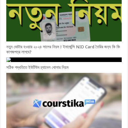
নতুন ভোটার হওয়ার ২০২৪ সালের নিয়ম ! ইমার্জেন্সি NID Card তৈরির জন‍্য কি কি
কাগজপত্র লাগবে?
সঠিক পদ্ধতিতে ইউটিউব চ্যানেল খোলার নিয়ম