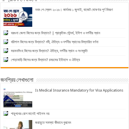
নবম পে স্কেল ২০২৬। কার্যকর ১ জুলাই, বাজেট ঘোষণার পূর্ণ বিবরণ
বরগুনা জেলা কিসের জন্য বিখ্যাত? | প্রাকৃতিক সৌন্দর্য, ইলিশ ও দর্শনীয় স্থান
বরিশাল কিসের জন্য বিখ্যাত? নদী, ঐতিহ্য ও দর্শনীয় স্থানের বিস্তারিত বর্ণনা
ময়মনসিংহ কিসের জন্য বিখ্যাত? ঐতিহ্য, দর্শনীয় স্থান ও সংস্কৃতি
পোড়াবাড়ি কিসের জন্য বিখ্যাত? চমচমের ইতিহাস ও ঐতিহ্য
জনপ্রিয় লেখাগুলো
Is Medical Insurance Mandatory for Visa Applications
পায়ুপথের রোগ মানেই পাইলস নয়
জরায়ুতে সমস্যা কীভাবে বুঝবেন