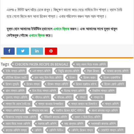
এরপর ৫ মিনিট অল্প আঁচে ঢেকে রাখুন। কিছুক্ষণ ভালো করে নেড়ে নামিয়ে নিন পাস্তা। ব্যাস তৈরি
হয়ে গেলো জিভে জল আনা চিকেন পাস্তা। এবার পরিবেশন করুন গরম গরম পাস্তা।
যুক্ত হোন আমাদের ইউটিউব চ্যানেলে
এখানে ক্লিক
করুন। এবং আমাদের সাথে যুক্ত থাকুন
ফেইজবুক পেইজে
এখানে ক্লিক
করে।
Tags
CHICKEN PASTA RECIPE IN BENGALI
আলু ময়দা দিয়ে সহজ রেসিপি
ইজি নাস্তা রেসিপি
এগ পাস্তা রেসিপি
খিচুড়ি রান্নার রেসিপি
গ্রিল চিকেন
ঘরোয়া রান্নার রেসিপি
চাইনিজ চিকেন ফ্রাই
চাল আলু ডিম দিয়ে রেসিপি
চিকেন
চিকেন ক্রাম
চিকেন ড্রামস্টিক
চিকেন তান্দুরি
চিকেন পাস্তা
চিকেন পাস্তা রেসিপি
চিকেন ফ্রাইড রাইস
চিকেন রোস্ট রেসিপি
ঝাল নাস্তা রেসিপি
ডিম দিয়ে পাস্তা রেসিপি
ডিমের নাস্তা রেসিপি
নিরামিষ পাস্তা রেসিপি
নুডলস পাস্তা রেসিপি
পটলের রেসিপি
পনিরের রেসিপি
পাস্তা
পাস্তা কি
পাস্তা কি থেকে তৈরি হয়
পাস্তা খাওয়ার উপকারিতা
পাস্তা বানানে কা ডিজাইন
পাস্তা রেসিপি
পাস্তা রেসিপি ছবি
পাস্তার দাম কত
ফ্রাইড চিকেন KFC স্টাইল
বাংলা রান্নার নতুন রেসিপি
বিকেলের নাস্তার সহজ রেসিপি
বিরিয়ানি রান্নার রেসিপি
ময়দা ও ডিম দিয়ে রেসিপি
ময়দা দিয়ে সহজ রেসিপি
ময়দার রুটি রেসিপি
মাছ রান্নার রেসিপি
ম্যাকারনি রান্নার রেসিপি
রান্নার রেসিপি নাস্তা
রেসিপি
রেসিপি ভিডিও
রেসিপি: চিকেন পাস্তা
হোয়াইট পাস্তা রেসিপি