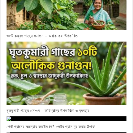
ওলট কম্বল গাছের গুনাগুন – অবাক করা উপকারিতা
ঘৃতকুমারী গাছের গুনাগুন – অবিশ্বাস্য উপকারিতা ও ব্যবহার
পেটে গ্যাসের সমস্যায় করণীয় কি? পেটের গ্যাস দূর করার উপায়!