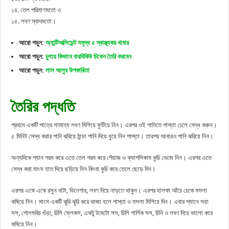
১৪. তেল পরিমাণমতো ও
১৫. লবণ স্বাদমতো।
আরো পড়ুন:
অ্যান্টিঅক্সিডেন্ট সমৃদ্ধ ৫ স্বাস্থ্যকর খাবার
আরো পড়ুন:
চুলায় কিভাবে বারবিকিউ চিকেন তৈরি করবেন
আরো পড়ুন:
লাল আলুর উপকারিতা
তৈরির পদ্ধতি
প্রথমে একটি পাত্রে সামান্য লবণ মিশিয়ে ফুটিয়ে নিন। এরপর ওই পানিতে পাস্তা ঢেলে সেদ্ধ করুন।
৫ মিনিট সেদ্ধ করার পানি ঝরিয়ে ঠান্ডা পানি দিয়ে ধুয়ে নিন পাস্তা। তারপর আবারও পানি ঝরিয়ে নিন।
অন্যদিকে প্যান গরম করে এতে তেল গরম করে পেঁয়াজ ও ক্যাপসিকাম কুচি ভেজে নিন। এরপর এতে
সেদ্ধ করা মাংস হাত দিয়ে ছড়িয়ে নিন কিংবা কুচি করে তেলে ছেড়ে দিন।
এরপর একে একে রসুন বাটা, ভিনেগার, লবণ দিয়ে নাড়তে থাকুন। এরপর হালকা আঁচে ঢেকে মসলা
কষিয়ে নিন। মাংস একটি ঝুরি ঝুরি করে ভাজা হলে পাস্তা ও মসলা মিশিয়ে দিন। এবার প্যানে সয়া
সস, গোলমরিচ গুঁড়া, চিলি ফ্লেকস, একটু টমেটো সস, চিলি গার্লিক সস, চিনি ও লবণ দিয়ে ভালো করে
কষিয়ে নিন।