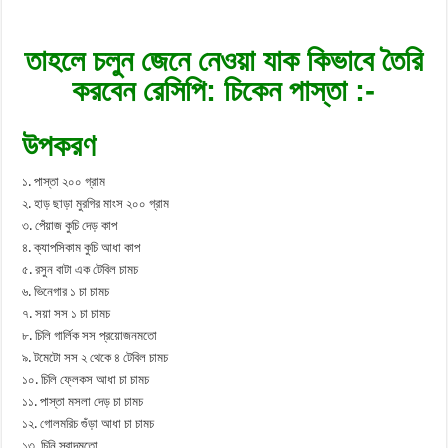
তাহলে চলুন জেনে নেওয়া যাক কিভাবে তৈরি
করবেন রেসিপি: চিকেন পাস্তা :-
উপকরণ
১. পাস্তা ২০০ গ্রাম
২. হাড় ছাড়া মুরগির মাংস ২০০ গ্রাম
৩. পেঁয়াজ কুচি দেড় কাপ
৪. ক্যাপসিকাম কুচি আধা কাপ
৫. রসুন বাটা এক টেবিল চামচ
৬. ভিনেগার ১ চা চামচ
৭. সয়া সস ১ চা চামচ
৮. চিলি গার্লিক সস প্রয়োজনমতো
৯. টমেটো সস ২ থেকে ৪ টেবিল চামচ
১০. চিলি ফ্লেকস আধা চা চামচ
১১. পাস্তা মসলা দেড় চা চামচ
১২. গোলমরিচ গুঁড়া আধা চা চামচ
১৩. চিনি স্বাদমতো