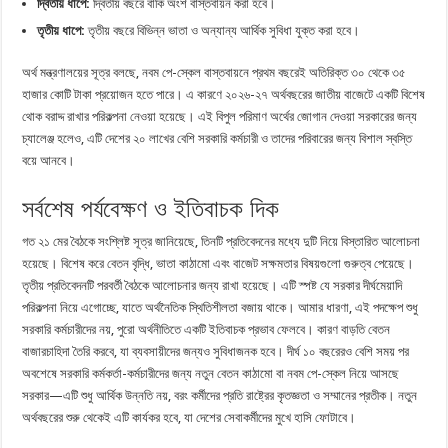
দ্বিতীয় ধাপে:
দ্বিতীয় বছরে বাকি অংশ বাস্তবায়ন করা হবে।
তৃতীয় ধাপে:
তৃতীয় বছরে বিভিন্ন ভাতা ও অন্যান্য আর্থিক সুবিধা যুক্ত করা হবে।
অর্থ মন্ত্রণালয়ের সূত্র বলছে, নবম পে-স্কেল বাস্তবায়নে প্রথম বছরেই অতিরিক্ত ৩০ থেকে ৩৫
হাজার কোটি টাকা প্রয়োজন হতে পারে। এ কারণে ২০২৬-২৭ অর্থবছরের জাতীয় বাজেটে একটি বিশেষ
থোক বরাদ্দ রাখার পরিকল্পনা নেওয়া হয়েছে। এই বিপুল পরিমাণ অর্থের জোগান দেওয়া সরকারের জন্য
চ্যালেঞ্জ হলেও, এটি দেশের ২০ লাখের বেশি সরকারি কর্মচারী ও তাদের পরিবারের জন্য বিশাল স্বস্তি
বয়ে আনবে।
সর্বশেষ পর্যবেক্ষণ ও ইতিবাচক দিক
গত ২১ মের বৈঠকে সংশ্লিষ্ট সূত্র জানিয়েছে, তিনটি প্রতিবেদনের মধ্যে দুটি নিয়ে বিস্তারিত আলোচনা
হয়েছে। বিশেষ করে বেতন বৃদ্ধি, ভাতা কাঠামো এবং বাজেট সক্ষমতার বিষয়গুলো গুরুত্ব পেয়েছে।
তৃতীয় প্রতিবেদনটি পরবর্তী বৈঠকে আলোচনার জন্য রাখা হয়েছে। এটি স্পষ্ট যে সরকার দীর্ঘমেয়াদি
পরিকল্পনা নিয়ে এগোচ্ছে, যাতে অর্থনৈতিক স্থিতিশীলতা বজায় থাকে। আমার ধারণা, এই পদক্ষেপ শুধু
সরকারি কর্মচারীদের নয়, পুরো অর্থনীতিতে একটি ইতিবাচক প্রভাব ফেলবে। কারণ বাড়তি বেতন
বাজারচাহিদা তৈরি করবে, যা ব্যবসায়ীদের জন্যও সুবিধাজনক হবে। দীর্ঘ ১০ বছরেরও বেশি সময় পর
অবশেষে সরকারি কর্মকর্তা-কর্মচারীদের জন্য নতুন বেতন কাঠামো বা নবম পে-স্কেল নিয়ে আসছে
সরকার—এটি শুধু আর্থিক উন্নতি নয়, বরং কর্মীদের প্রতি রাষ্ট্রের কৃতজ্ঞতা ও সম্মানের প্রতীক। নতুন
অর্থবছরের শুরু থেকেই এটি কার্যকর হবে, যা দেশের সেবাকর্মীদের মুখে হাসি ফোটাবে।