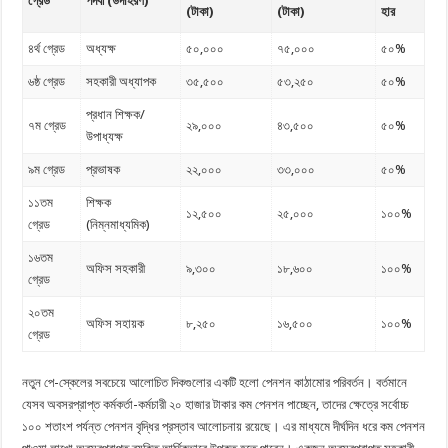
গ্রেড
পদবী (উদাহরণ)
(টাকা)
(টাকা)
হার
৪র্থ গ্রেড
অধ্যক্ষ
৫০,০০০
৭৫,০০০
৫০%
৬ষ্ঠ গ্রেড
সহকারী অধ্যাপক
৩৫,৫০০
৫৩,২৫০
৫০%
প্রধান শিক্ষক/
৭ম গ্রেড
২৯,০০০
৪৩,৫০০
৫০%
উপাধ্যক্ষ
৯ম গ্রেড
প্রভাষক
২২,০০০
৩৩,০০০
৫০%
১১তম
শিক্ষক
১২,৫০০
২৫,০০০
১০০%
গ্রেড
(নিম্নমাধ্যমিক)
১৬তম
অফিস সহকারী
৯,৩০০
১৮,৬০০
১০০%
গ্রেড
২০তম
অফিস সহায়ক
৮,২৫০
১৬,৫০০
১০০%
গ্রেড
নতুন পে-স্কেলের সবচেয়ে আলোচিত দিকগুলোর একটি হলো পেনশন কাঠামোর পরিবর্তন। বর্তমানে
যেসব অবসরপ্রাপ্ত কর্মকর্তা-কর্মচারী ২০ হাজার টাকার কম পেনশন পাচ্ছেন, তাদের ক্ষেত্রে সর্বোচ্চ
১০০ শতাংশ পর্যন্ত পেনশন বৃদ্ধির প্রস্তাব আলোচনায় রয়েছে। এর মাধ্যমে দীর্ঘদিন ধরে কম পেনশন