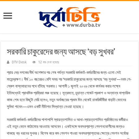
সরকারি চাকুরেদের জন্য আসছে ‘বড় সুখবর’
DTV Desk
12 বার দেখা হয়েছে
প্রায় দেড় দশকের দীর্ঘ অপেক্ষার পর শেষ পর্যন্ত সরকারি কর্মকর্তা-কর্মচারীদের জন্য এলো সেই
মাহেন্দ্রক্ষণ। দীর্ঘ ১০ বছরেরও বেশি সময় পর ‘সরকারি চাকুরেদের জন্য আসছে ‘বড় সুখবর’—নবম পে-
স্কেল বাস্তবায়নের পথে হাঁটছে সরকার। আগামী ১ জুলাই ২০২৬ থেকে কার্যকর করার লক্ষ্যে
ইতিমধ্যেই প্রাথমিক প্রক্রিয়া শুরু হয়েছে। সূত্রমতে, চূড়ান্ত গেজেট প্রকাশ ও অন্যান্য দাপ্তরিক
কাজ শেষ হতে কিছুটা দেরি হলেও, নতুন অর্থবছরের প্রথম দিন থেকেই চাকরিজীবীরা বাড়তি বেতনের
সুবিধা পাবেন—এমন একটি নীতিগত সিদ্ধান্ত নেওয়া হয়েছে।
সরকারি কর্মকর্তা-কর্মচারীদের পাশাপাশি স্বায়ত্তশাসিত ও আধা-স্বায়ত্তশাসিত প্রতিষ্ঠানের কর্মীরাও
এই নতুন বেতন কাঠামোর আওতায় আসবেন। একইসঙ্গে অবসরপ্রাপ্ত পেনশনভোগীদের জন্যও
থাকছে বড় ধরনের সুখবর। বিশেষ করে কম পেনশন পাওয়া অবসরপ্রাপ্তদের ক্ষেত্রে পেনশন সর্বোচ্চ