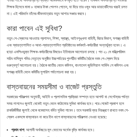
পাওয়া লাখো অবসরপ্রাপ্ত ব্যক্তি আর্থিকভাবে উপকৃত হতে পারেন। একজন অবসরপ্রাপ্ত সহকারী
শিক্ষক হিসেবে মামা ৮ হাজার টাকা পেনশন পেতেন, যা দিয়ে তার ওষুধ আর ডায়াবেটিসের খরচই চলত
না। এই পরিবর্তন তাঁদের জীবনযাত্রায় নতুন আশার সঞ্চার করবে।
কারা পাবেন এই সুবিধা?
নতুন পে-স্কেলের আওতায় প্রশাসন, শিক্ষা, স্বাস্থ্য, আইনশৃঙ্খলা বাহিনী, বিচার বিভাগ, সশস্ত্র বাহিনী
এবং স্বায়ত্তশাসিত ও আধা-স্বায়ত্তশাসিত প্রতিষ্ঠানের কর্মকর্তা-কর্মচারীরা অন্তর্ভুক্ত হবেন। এ
ছাড়া এমপিওভুক্ত শিক্ষক-কর্মচারীদের বিষয়েও ইতিবাচক আলোচনা চলছে। গত ২১ মে মন্ত্রিপরিষদ
সচিব নাসিমুল গনির নেতৃত্বে অনুষ্ঠিত উচ্চপর্যায়ের পুনর্গঠিত কমিটির বৈঠকে নবম পে-স্কেল নিয়ে
গুরুত্বপূর্ণ আলোচনা হয়। বৈঠকে জাতীয় বেতন কমিশন, বাংলাদেশ জুডিশিয়াল সার্ভিস পে কমিশন এবং
সশস্ত্র বাহিনী বেতন কমিটির সুপারিশ পর্যালোচনা করা হয়।
বাস্তবায়নের সময়সীমা ও বাজেট প্রস্তুতি
সরকারের পরিকল্পনা অনুযায়ী, আইনি ও প্রশাসনিক প্রক্রিয়া সম্পন্ন হতে আগস্ট বা সেপ্টেম্বর পর্যন্ত
সময় লাগলেও জুলাই থেকেই নতুন বেতন কাঠামোর সুবিধা কার্যকর হবে। পরে গেজেট প্রকাশ হলে
চাকরিজীবীরা জুলাই থেকে বকেয়াসহ বর্ধিত সুবিধা পাবেন। তবে সরকারি ব্যয় নিয়ন্ত্রণে রাখতে নবম পে-
স্কেল একসঙ্গে বাস্তবায়ন না করে তিন ধাপে বাস্তবায়নের পরিকল্পনা নেওয়া হয়েছে:
প্রথম ধাপ:
আগামী অর্থবছরে মূল বেতনের অর্ধেক বৃদ্ধি কার্যকর হবে।