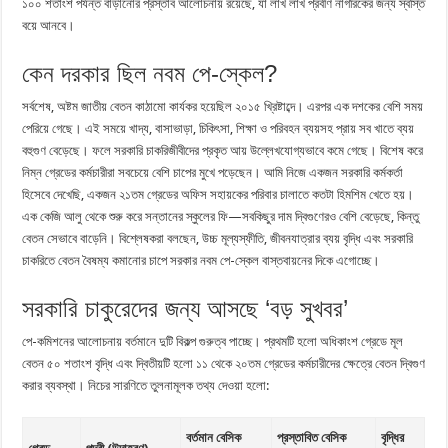
১০০ শতাংশ পর্যন্ত বাড়ানোর প্রস্তাব আলোচনায় রয়েছে, যা লাখ লাখ প্রবীণ নাগরিকের জন্য স্বস্তি
বয়ে আনবে।
কেন দরকার ছিল নবম পে-স্কেল?
সর্বশেষ, অষ্টম জাতীয় বেতন কাঠামো কার্যকর হয়েছিল ২০১৫ খ্রিষ্টাব্দে। এরপর এক দশকের বেশি সময়
পেরিয়ে গেছে। এই সময়ে খাদ্য, বাসাভাড়া, চিকিৎসা, শিক্ষা ও পরিবহন ব্যয়সহ প্রায় সব খাতে ব্যয়
বহুগুণ বেড়েছে। ফলে সরকারি চাকরিজীবীদের প্রকৃত আয় উল্লেখযোগ্যভাবে কমে গেছে। বিশেষ করে
নিম্ন গ্রেডের কর্মচারীরা সবচেয়ে বেশি চাপের মুখে পড়েছেন। আমি নিজে একজন সরকারি কর্মকর্তা
হিসেবে দেখেছি, একজন ২১তম গ্রেডের অফিস সহায়কের পরিবার চালাতে কতটা হিমশিম খেতে হয়।
এক কেজি আলু থেকে শুরু করে সন্তানের স্কুলের ফি—সবকিছুর দাম দ্বিগুণেরও বেশি বেড়েছে, কিন্তু
বেতন সেভাবে বাড়েনি। বিশ্লেষকরা বলছেন, উচ্চ মূল্যস্ফীতি, জীবনযাত্রার ব্যয় বৃদ্ধি এবং সরকারি
চাকরিতে বেতন বৈষম্য কমানোর চাপে সরকার নবম পে-স্কেল বাস্তবায়নের দিকে এগোচ্ছে।
সরকারি চাকুরেদের জন্য আসছে ‘বড় সুখবর’
পে-কমিশনের আলোচনায় বর্তমানে দুটি বিকল্প গুরুত্ব পাচ্ছে। প্রথমটি হলো অধিকাংশ গ্রেডে মূল
বেতন ৫০ শতাংশ বৃদ্ধি এবং দ্বিতীয়টি হলো ১১ থেকে ২০তম গ্রেডের কর্মচারীদের ক্ষেত্রে বেতন দ্বিগুণ
করার ব্যবস্থা। নিচের সারণিতে তুলনামূলক তথ্য দেওয়া হলো:
বর্তমান বেসিক
প্রস্তাবিত বেসিক
বৃদ্ধির