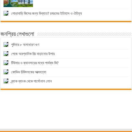
পোড়াবাড়ি কিসের জন্য বিখ্যাত? চমচমের ইতিহাস ও ঐতিহ্য
জনপ্রিয় লেখাগুলো
পুদিনার ৮ অসাধারণ গুণ
পেজে অরগ্যানিক রিচ বাড়ানোর উপায়
টিউমার ও ক্যানসারের মধ্যে পার্থক্য কি?
কোভিড চিকিৎসকের আত্মহত্যা
ব্র্যাক ব্যাংক থেকে পার্সোনাল লোন