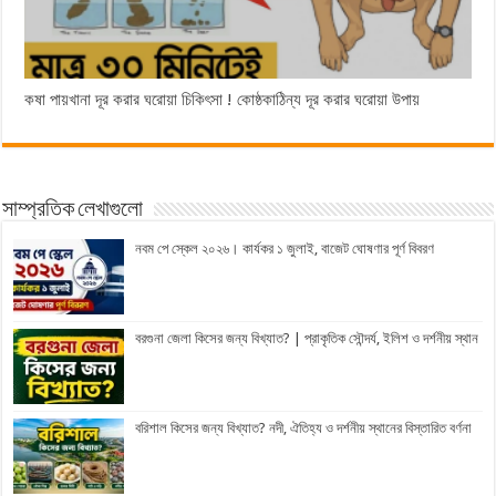
কষা পায়খানা দূর করার ঘরোয়া চিকিৎসা ! কোষ্ঠকাঠিন্য দূর করার ঘরোয়া উপায়
সাম্প্রতিক লেখাগুলো
নবম পে স্কেল ২০২৬। কার্যকর ১ জুলাই, বাজেট ঘোষণার পূর্ণ বিবরণ
বরগুনা জেলা কিসের জন্য বিখ্যাত? | প্রাকৃতিক সৌন্দর্য, ইলিশ ও দর্শনীয় স্থান
বরিশাল কিসের জন্য বিখ্যাত? নদী, ঐতিহ্য ও দর্শনীয় স্থানের বিস্তারিত বর্ণনা