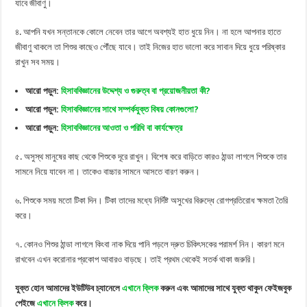
যাবে জীবাণু।
৪. আপনি যখন সন্তানকে কোলে নেবেন তার আগে অবশ্যই হাত ধুয়ে নিন। না হলে আপনার হাতে
জীবাণু থাকলে তা শিশুর কাছেও পৌঁছে যাবে। তাই নিজের হাত ভালো করে সাবান দিয়ে ধুয়ে পরিষ্কার
রাখুন সব সময়।
আরো পড়ুন:
হিসাববিজ্ঞানের উদ্দেশ্য ও গুরুত্ব বা প্রয়োজনীয়তা কী?
আরো পড়ুন:
হিসাববিজ্ঞানের সাথে সম্পর্কযুক্ত বিষয় কোনগুলো?
আরো পড়ুন:
হিসাববিজ্ঞানের আওতা ও পরিধি বা কার্যক্ষেত্র
৫. অসুস্থ মানুষের কাছ থেকে শিশুকে দূরে রাখুন। বিশেষ করে বাড়িতে কারও ঠান্ডা লাগলে শিশুকে তার
সামনে নিয়ে যাবেন না। তাকেও বাচ্চার সামনে আসতে বারণ করুন।
৬. শিশুকে সময় মতো টিকা দিন। টিকা তাদের মধ্যে নির্দিষ্ট অসুখের বিরুদ্ধে রোগপ্রতিরোধ ক্ষমতা তৈরি
করে।
৭. কোনও শিশুর ঠান্ডা লাগলে কিংবা নাক দিয়ে পানি পড়লে দ্রুত চিকিৎসকের পরামর্শ নিন। কারণ মনে
রাখবেন এখন করোনার প্রকোপ আবারও বাড়ছে। তাই প্রথম থেকেই সতর্ক থাকা জরুরি।
যুক্ত হোন আমাদের ইউটিউব চ্যানেলে
এখানে ক্লিক
করুন এবং আমাদের সাথে যুক্ত থাকুন ফেইজবুক
পেইজে
এখানে ক্লিক
করে।