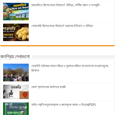
ময়মনসিংহ কিসের জন্য বিখ্যাত? ঐতিহ্য, দর্শনীয় স্থান ও সংস্কৃতি
পোড়াবাড়ি কিসের জন্য বিখ্যাত? চমচমের ইতিহাস ও ঐতিহ্য
জনপ্রিয় লেখাগুলো
হোয়াইট হাউজের সামনে বিচার ও সুরক্ষার দাবিতে বাংলাদেশের সংখ্যালঘুদের
বিক্ষোভ
জেলা প্রশাসকের কার্যালয়ে চাকরি
অষ্টম শ্রেণি:অনুধাবনমূলক ও জ্ঞানমূলক প্রশ্ন ও উত্তর(PDF)