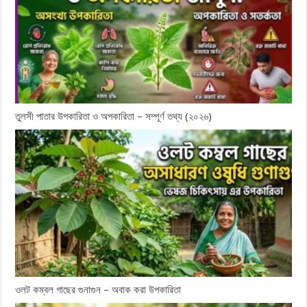
তুলসী পাতার উপকারিতা ও অপকারিতা – সম্পূর্ণ তথ্য (২০২৬)
ওলট কম্বল গাছের গুনাগুন – অবাক করা উপকারিতা