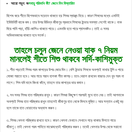
আরো পড়ুন: জ
লবায়ু পরিবর্তন কী? জেনে নিন বিস্তারিত
বিশেষ করে শীতে বিশেষভাবে সচেতন থাকতে হয় শিশুর স্বাস্থ্য নিয়ে। কারণ শিশুদের মধ্যে এমনিই
ইমিউনিটি থাকে কম। তার উপর বিভিন্ন জীবাণুর প্রভাবে শিশুদের ঠান্ডার সমস্যা লেগেই থাকে। নাক
দিয়ে পানি পড়া, হাঁচি-কাশিও থাকতে পারে। এমনকি হতে পারে শ্বাসকষ্টও। তাই এ সময়
অভিভাবকদের থাকতে হবে সতর্ক।
তাহলে চলুন জেনে নেওয়া যাক ৭ নিয়ম
মানলেই শীতে শিশু থাকবে সর্দি-কাশিমুক্ত
১. শীত পড়তেই শিশুর গরম কাপড়ের উপর জোর দিন। বেশি ঠান্ডায় শিশুকে অবশ্যই মাথায় টুপি ও পায়ে
মোজা পরাতে হবে। আর গায়ে পরান হালকা শীত কাপড়। তবে খেয়াল রাখবেন বাচ্চার যেন খুব গরম না
লাগে। শিশু যদি ঘামে কিংবা কাঁদে, তাহলে তার কাপড়ের ভার কমান।
২. সব সময় শিশুর হাত পরিষ্কার রাখুন। কারণ শিশুরা কিছুক্ষণ পরপরই মুখে হাত দেয়। তাই আপনাকে
অবশ্যই শিশুর হাত পরিষ্কার রাখুন তাহলেই জীবাণুর হাত থেকে মিলবে মুক্তি। আর সন্তান একটু বড়
হলে তাকে হাত ধোয়ানোর অভ্যাস করুন।
৩. শিশুর খেলনা পরিষ্কার রাখতে হবে। কারণ খেলনা যেখানে সেখানে পড়ে থাকায় মিশতে পারে
জীবাণু। তাই খেলনা গরম পানিতে মাঝেমধ্যেই পরিষ্কার করুন। তবেই খেলনার উপর থেকে সরানো