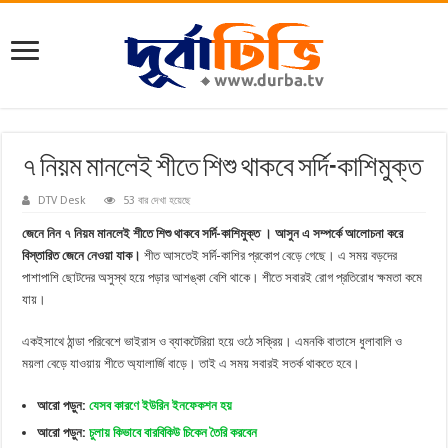
৭ নিয়ম মানলেই শীতে শিশু থাকবে সর্দি-কাশিমুক্ত
DTV Desk
53 বার দেখা হয়েছে
জেনে নিন ৭ নিয়ম মানলেই শীতে শিশু থাকবে সর্দি-কাশিমুক্ত । আসুন এ সম্পর্কে আলোচনা করে
বিস্তারিত জেনে নেওয়া যাক।
শীত আসতেই সর্দি-কাশির প্রকোপ বেড়ে গেছে। এ সময় বড়দের
পাশাপাশি ছোটদের অসুস্থ হয়ে পড়ার আশঙ্কা বেশি থাকে। শীতে সবারই রোগ প্রতিরোধ ক্ষমতা কমে
যায়।
একইসাথে ঠান্ডা পরিবেশে ভাইরাস ও ব্যাকটেরিয়া হয়ে ওঠে সক্রিয়। এমনকি বাতাসে ধুলাবালি ও
ময়লা বেড়ে যাওয়ায় শীতে অ্যালার্জি বাড়ে। তাই এ সময় সবারই সতর্ক থাকতে হবে।
আরো পড়ুন:
যেসব কারণে ইউরিন ইনফেকশন হয়
আরো পড়ুন:
চুলায় কিভাবে বারবিকিউ চিকেন তৈরি করবেন