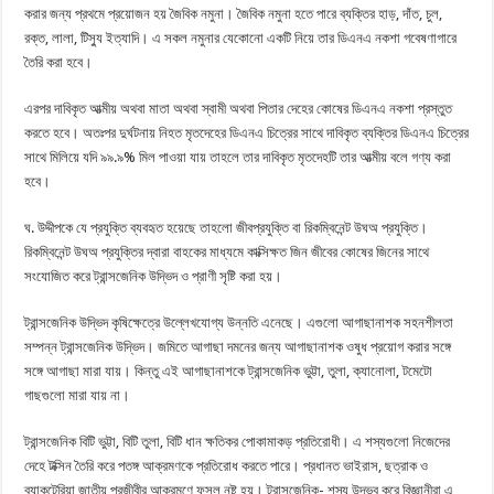
করার জন্য প্রথমে প্রয়োজন হয় জৈবিক নমুনা। জৈবিক নমুনা হতে পারে ব্যক্তির হাড়, দাঁত, চুল,
রক্ত, লালা, টিস্যু ইত্যাদি। এ সকল নমুনার যেকোনো একটি নিয়ে তার ডিএনএ নকশা গবেষণাগারে
তৈরি করা হবে।
এরপর দাবিকৃত আত্মীয় অথবা মাতা অথবা স্বামী অথবা পিতার দেহের কোষের ডিএনএ নকশা প্রস্তুত
করতে হবে। অতঃপর দুর্ঘটনায় নিহত মৃতদেহের ডিএনএ চিত্রের সাথে দাবিকৃত ব্যক্তির ডিএনএ চিত্রের
সাথে মিলিয়ে যদি ৯৯.৯% মিল পাওয়া যায় তাহলে তার দাবিকৃত মৃতদেহটি তার আত্মীয় বলে গণ্য করা
হবে।
ঘ. উদ্দীপকে যে প্রযুক্তি ব্যবহৃত হয়েছে তাহলো জীবপ্রযুক্তি বা রিকম্বিনেন্ট উঘঅ প্রযুক্তি।
রিকম্বিনেন্ট উঘঅ প্রযুক্তির দ্বারা বাহকের মাধ্যমে কাক্সিক্ষত জিন জীবের কোষের জিনের সাথে
সংযোজিত করে ট্রান্সজেনিক উদ্ভিদ ও প্রাণী সৃষ্টি করা হয়।
ট্রান্সজেনিক উদ্ভিদ কৃষিক্ষেত্রে উল্লেখযোগ্য উন্নতি এনেছে। এগুলো আগাছানাশক সহনশীলতা
সম্পন্ন ট্রান্সজেনিক উদ্ভিদ। জমিতে আগাছা দমনের জন্য আগাছানাশক ওষুধ প্রয়োগ করার সঙ্গে
সঙ্গে আগাছা মারা যায়। কিন্তু এই আগাছানাশকে ট্রান্সজেনিক ভুট্টা, তুলা, ক্যানোলা, টমেটো
গাছগুলো মারা যায় না।
ট্রান্সজেনিক বিটি ভুট্টা, বিটি তুলা, বিটি ধান ক্ষতিকর পোকামাকড় প্রতিরোধী। এ শস্যগুলো নিজেদের
দেহে টক্সিন তৈরি করে পতঙ্গ আক্রমণকে প্রতিরোধ করতে পারে। প্রধানত ভাইরাস, ছত্রাক ও
ব্যাকটেরিয়া জাতীয় পরজীবীর আক্রমণে ফসল নষ্ট হয়। ট্রান্সজেনিক- শস্য উদ্ভব করে বিজ্ঞানীরা এ