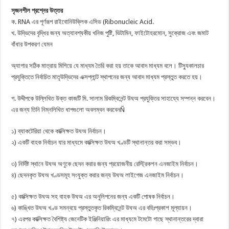
সৃজনশীল প্রশ্নের উত্তর
ক. RNA এর পূর্ণরূপ রাইবোনিউক্লিক এসিড (Ribonucleic Acid.
খ. উদ্ভিদের বৃদ্ধির জন্য অত্যাবশ্যকীয় খনিজ পুষ্টি, ভিটামিন, ফাইটোহরমোন, সুক্রোজ এবং জমাট
বাঁধার উপকরণ যেমন
অ্যাগার সঠিক মাত্রায় মিশিয়ে যে মাধ্যম তৈরি করা হয় তাকে আবাদ মাধ্যম বলে। টিস্যুকালচার
প্রযুক্তিতে নির্বাচিত মাতৃউদ্ভিদের এক্সপ্লান্ট স্থাপনের জন্য আবাদ মাধ্যম প্রস্তুত করতে হয়।
গ. উদ্দীপকে উল্লিখিত উক্ত কাজটি মি. সালাম রিকম্বিনেন্ট উঘঅ প্রযুক্তির সাহায্যে সম্পন্ন করবেন।
এর জন্য তিনি নিম্নলিখিত ধাপগুলো অবলম্বন করবেনÑ
১) ব্যাকটেরিয়া থেকে কাক্সিক্ষত উঘঅ নির্বাচন।
২) একটি বাহক নির্বাচন যার মাধ্যমে কাক্সিক্ষত উঘঅ খণ্ডটি স্থানান্তর করা সম্ভব।
৩) নির্দিষ্ট স্থানে উঘঅ অণুকে ছেদন করার জন্য প্রয়োজনীয় রেস্ট্রিকশন এনজাইম নির্বাচন।
৪) ছেদনকৃত উঘঅ খণ্ডসমূহ সংযুক্ত করার জন্য উঘঅ লাইগেজ এনজাইম নির্বাচন।
৫) কাক্সিক্ষত উঘঅ সহ বাহক উঘঅ এর অনুলিপনের জন্য একটি পোষক নির্বাচন।
৬) কাঙ্খিত উঘঅ খণ্ড সমন্বয়ে প্রস্তুতকৃত রিকম্বিনেন্ট উঘঅ এর বহিঃপ্রকাশ মূল্যায়ন।
৭) এরপর কাক্সিক্ষত বৈশিষ্ট্য জেনেটিক ইঞ্জিনিয়ারিং এর মাধ্যমে টমেটো গাছে স্থানান্তরের দ্বারা