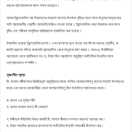
ধরনের প্যাথোজেনকে দমনে সক্ষম হয়েছেন।
আবার ট্রান্সজেনিক গরু উদ্ভাবনের মাধ্যমে মাংসের উৎপাদন বৃদ্ধির সাথে সাথে মানুষের মাতৃদুগ্ধের
অতি প্রয়োজনীয় প্রোটিন ল্যাকটোফেরিনও পাওয়া যাচ্ছে। ট্রান্সজেনিক ভেড়া উদ্ভাবন করে মাংস
বৃদ্ধি এবং শরীরের সমবৃদ্ধির প্রক্রিয়াকে ত্বরান্বিত করা হয়েছে।
উদ্ভাবিত হয়েছে ট্রান্সজেনিক ছাগল। এসব ছাগলের দুধে পাওয়া যায় বিশেষ ধরনের প্রোটিন, যা
জমাট রক্তকে গলিয়ে করোনারি থ্রম্বোসিস থেকে মানুষকে রক্ষা করছে। অতএব, উপরিউক্ত
আলোচনা থেকে প্রতীয়মান হয় যে, উক্ত জিন প্রকৌশল প্রযুক্তি অর্থনৈতিক উন্নতির সাথে
ওতপ্রোতভাবে সম্পর্কিত।
সৃজনশীল প্রশ্ন
মি. সালাম পরীক্ষাগারে রিকম্বিনেন্ট প্রযুক্তিকে কাজে লাগিয়ে আগাছাসহিষ্ণু জাতের টমেটো উৎপাদনের
জন্য এক ধরনের ব্যাকটেরিয়া থেকে আগাছাসহিষ্ণু জিন টমেটোতে স্থানান্তর করেন।
ক. জঘঅ এর পূর্ণরূপ কী?
খ. আবাদ মাধ্যম বলতে কী বোঝায়?
গ. উদ্দীপকে উল্লিখিত উক্ত কাজটি মি. সালাম কীভাবে সম্পন্ন করবেন? ব্যাখ্যা কর।
ঘ. উক্ত পদ্ধতির ব্যবহারে বাংলাদেশের অর্থনৈতিক উন্নতি সম্ভবÑ বিশ্লেষণ কর।