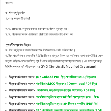
করলেন।
ক. জীবপ্রযুক্তি কী?
খ. এগঙ বলতে কী বুঝায়?
গ. ড. হায়দারের লেবুগাছের জাত উন্নয়নের কৌশল ব্যাখ্যা কর।
ঘ. ড. হায়দারের বিশেষ প্রক্রিয়ায় চারা তৈরি করার কারণ বিশ্লেষণ কর।
সৃজনশীল প্রশ্নের উত্তর
ক. জীবপ্রযুক্তির বা বায়োটেকনোলজি জীববিজ্ঞানের একটি ফলিত শাখা।
খ. জিন প্রকৌশল বা জেনেটিক ইঞ্জিনিয়ারিং এর মাধ্যমে উঘঅ এর কাক্সিক্ষত অংশ ব্যাকটেরিয়া থেকে
মানুষে, উদ্ভিদ থেকে প্রাণীতে, প্রাণী থেকে উদ্ভিদে স্থানান্তর সম্ভব হয়েছে। এর ফলে সৃষ্ট নতুন
বৈশিষ্ট্যসম্পন্ন এই জীবকে বলা হয় GMO (Genetically Modified Organism)|।
উত্তর ডাউনলোড করুন
>
(Download PDF ফ্রি) পদার্থবিজ্ঞান:MCQ উত্তরসহ
উত্তর ডাউনলোড করুন>
পদার্থবিজ্ঞান:MCQ উত্তরসহ ( Download PDF ফ্রি)
উত্তর ডাউনলোড করুন>
পদার্থবিজ্ঞান:অনুধাবনমূলক প্রশ্নের উত্তরসহ (PDF ফ্রি)
উত্তর ডাউনলোড করুন>
পদার্থবিজ্ঞান:তৃতীয় অধ্যায় বহুনির্বাচনি প্রশ্নোত্তর (PDF ফ্রি)
উত্তর ডাউনলোড করুন>
পদার্থবিজ্ঞান:তৃতীয় অধ্যায় কোষ বিভাজন সম্পর্কিত (PDF ফ্রি)
উত্তর ডাউনলোড করুন>
SSC পদার্থবিজ্ঞান:সৃজনশীল অনুধাবনমূলক প্রশ্নের উত্তর (PDF