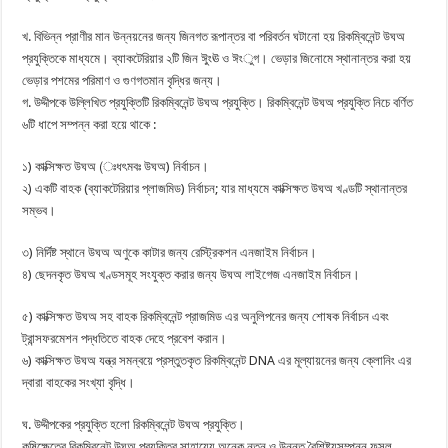
খ. বিভিন্ন প্রাণীর মান উন্নয়নের জন্য জিনগত রূপান্তর বা পরিবর্তন ঘটানো হয় রিকম্বিনেন্ট উঘঅ
প্রযুক্তিকে মাধ্যমে। ব্যাকটেরিয়ার ২টি জিন ঈুংঊ ও ঈংুগ। ভেড়ার জিনোমে স্থানান্তর করা হয়
ভেড়ার পশমের পরিমাণ ও গুণগতমান বৃদ্ধির জন্য।
গ. উদ্দীপকে উল্লিখিত প্রযুক্তিটি রিকম্বিনেন্ট উঘঅ প্রযুক্তি। রিকম্বিনেন্ট উঘঅ প্রযুক্তি নিচে বর্ণিত
৬টি ধাপে সম্পন্ন করা হয়ে থাকে :
১) কাক্সিক্ষত উঘঅ (ঃধৎমবঃ উঘঅ) নির্বাচন।
২) একটি বাহক (ব্যাকটেরিয়ার প্লাজমিড) নির্বাচন; যার মাধ্যমে কাক্সিক্ষত উঘঅ খণ্ডটি স্থানান্তর
সম্ভব।
৩) নির্দিষ্ট স্থানে উঘঅ অণুকে কাটার জন্য রেস্ট্রিকশন এনজাইম নির্বাচন।
৪) ছেদনকৃত উঘঅ খণ্ডসমূহ সংযুক্ত করার জন্য উঘঅ লাইগেজ এনজাইম নির্বাচন।
৫) কাক্সিক্ষত উঘঅ সহ বাহক রিকম্বিনেন্ট প্রাজমিড এর অনুলিপনের জন্য শোষক নির্বাচন এবং
ট্রান্সফরমেশন পদ্ধতিতে বাহক দেহে প্রবেশ করান।
৬) কাক্সিক্ষত উঘঅ যন্ত্র সমন্বয়ে প্রস্তুতকৃত রিকম্বিনেন্ট DNA এর মূল্যায়নের জন্য ক্লোনিং এর
দ্বারা বাহকের সংখ্যা বৃদ্ধি।
ঘ. উদ্দীপকের প্রযুক্তি হলো রিকম্বিনেন্ট উঘঅ প্রযুক্তি।
কৃষিক্ষেত্রে রিকম্বিনেন্ট উঘঅ প্রযুক্তির সাহায্যে অনেক নতুন ও উন্নত বৈশিষ্ট্যসম্পন্ন ফসল