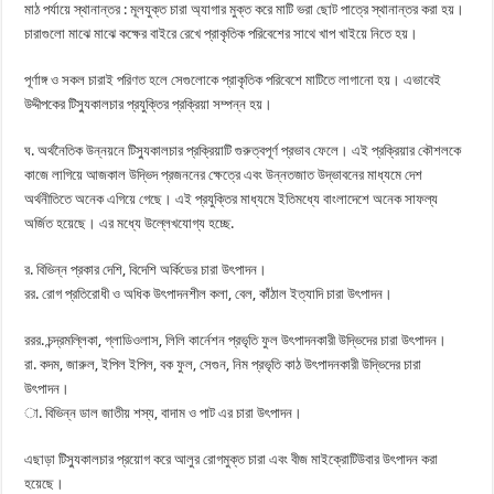
মাঠ পর্যায়ে স্থানান্তর : মূলযুক্ত চারা অ্যাগার মুক্ত করে মাটি ভরা ছোট পাত্রে স্থানান্তর করা হয়।
চারাগুলো মাঝে মাঝে কক্ষের বাইরে রেখে প্রাকৃতিক পরিবেশের সাথে খাপ খাইয়ে নিতে হয়।
পূর্ণাঙ্গ ও সকল চারাই পরিণত হলে সেগুলোকে প্রাকৃতিক পরিবেশে মাটিতে লাগানো হয়। এভাবেই
উদ্দীপকের টিস্যুকালচার প্রযুক্তির প্রক্রিয়া সম্পন্ন হয়।
ঘ. অর্থনৈতিক উন্নয়নে টিস্যুকালচার প্রক্রিয়াটি গুরুত্বপূর্ণ প্রভাব ফেলে। এই প্রক্রিয়ার কৌশলকে
কাজে লাগিয়ে আজকাল উদ্ভিদ প্রজননের ক্ষেত্রে এবং উন্নতজাত উদ্ভাবনের মাধ্যমে দেশ
অর্থনীতিতে অনেক এগিয়ে গেছে। এই প্রযুক্তির মাধ্যমে ইতিমধ্যে বাংলাদেশে অনেক সাফল্য
অর্জিত হয়েছে। এর মধ্যে উল্লেখযোগ্য হচ্ছে.
র. বিভিন্ন প্রকার দেশি, বিদেশি অর্কিডের চারা উৎপাদন।
রর. রোগ প্রতিরোধী ও অধিক উৎপাদনশীল কলা, বেল, কাঁঠাল ইত্যাদি চারা উৎপাদন।
ররর. চন্দ্রমল্লিকা, গ্লাডিওলাস, লিলি কার্নেশন প্রভৃতি ফুল উৎপাদনকারী উদ্ভিদের চারা উৎপাদন।
রা. কদম, জারুল, ইপিল ইপিল, বক ফুল, সেগুন, নিম প্রভৃতি কাঠ উৎপাদনকারী উদ্ভিদের চারা
উৎপাদন।
া. বিভিন্ন ডাল জাতীয় শস্য, বাদাম ও পাট এর চারা উৎপাদন।
এছাড়া টিস্যুকালচার প্রয়োগ করে আলুর রোগমুক্ত চারা এবং বীজ মাইক্রোটিউবার উৎপাদন করা
হয়েছে।