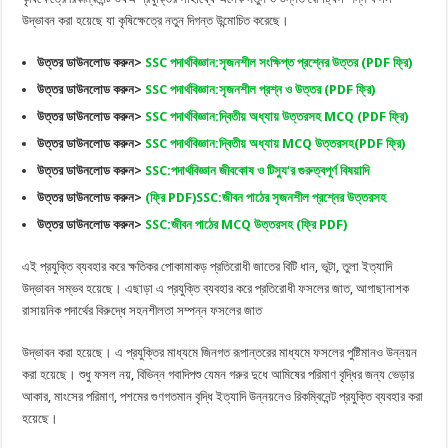
উদ্ভাবন করা হয়েছে যা কৃষিক্ষেত্রে নতুন দিগন্ত উন্মোচিত করেছে।
উত্তর ডাউনলোড করুন>
SSC পদার্থবিজ্ঞান:সৃজনশীল সংক্ষিপ্ত প্রশ্নের উত্তর (PDF ফ্রি)
উত্তর ডাউনলোড করুন>
SSC পদার্থবিজ্ঞান:সৃজনশীল প্রশ্ন ও উত্তর (PDF ফ্রি)
উত্তর ডাউনলোড করুন>
SSC পদার্থবিজ্ঞান:দ্বিতীয় অধ্যায় উত্তরসহ MCQ (PDF ফ্রি)
উত্তর ডাউনলোড করুন>
SSC পদার্থবিজ্ঞান:দ্বিতীয় অধ্যায় MCQ উত্তরসহ(PDF ফ্রি)
উত্তর ডাউনলোড করুন>
SSC:পদার্থবিজ্ঞান জীবকোষ ও টিস্যু‘র গুরুত্বপূর্ণ বিষয়াদি
উত্তর ডাউনলোড করুন>
(ফ্রি PDF)SSC:জীবন পাঠের সৃজনশীল প্রশ্নের উত্তরসহ
উত্তর ডাউনলোড করুন>
SSC:জীবন পাঠের MCQ উত্তরসহ (ফ্রি PDF)
এই প্রযুক্তি ব্যবহার করে ক্ষতিকর পোকামাকড় প্রতিরোধী জাতের বিটি ধান, ভূটা, তুলা ইত্যাদি
উদ্ভাবন সম্ভব হয়েছে। এছাড়া এ প্রযুক্তি ব্যবহার করে প্রতিরোধী ফসলের জাত, আগাছানাশক
রাসায়নিক পদার্থের বিরুদ্ধে সহনশীলতা সম্পন্ন ফসলের জাত
উদ্ভাবন করা হয়েছে। এ প্রযুক্তির মাধ্যমে জিনগত রূপান্তরের মাধ্যমে ফসলের পুষ্টিমানও উন্নয়ন
করা হয়েছে। শুধু ফসল নয়, বিভিন্ন গবাদিপশু যেমন গরুর দুধে আমিষের পরিমাণ বৃদ্ধির জন্য ভেড়ার
আকার, মাংসের পরিমাণ, পশমের গুণগতমান বৃদ্ধি ইত্যাদি উন্নয়নেও রিকম্বিনেন্ট প্রযুক্তি ব্যবহার করা
হয়েছে।