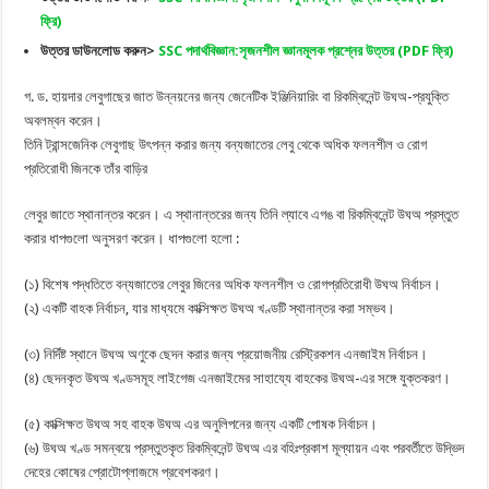
ফ্রি)
উত্তর ডাউনলোড করুন>
SSC পদার্থবিজ্ঞান:সৃজনশীল জ্ঞানমূলক প্রশ্নের উত্তর (PDF ফ্রি)
গ. ড. হায়দার লেবুগাছের জাত উন্নয়নের জন্য জেনেটিক ইঞ্জিনিয়ারিং বা রিকম্বিনেন্ট উঘঅ-প্রযুক্তি
অবলম্বন করেন।
তিনি ট্রান্সজেনিক লেবুগাছ উৎপন্ন করার জন্য বন্যজাতের লেবু থেকে অধিক ফলনশীল ও রোগ
প্রতিরোধী জিনকে তাঁর বাড়ির
লেবুর জাতে স্থানান্তর করেন। এ স্থানান্তরের জন্য তিনি ল্যাবে এগঙ বা রিকম্বিনেন্ট উঘঅ প্রস্তুত
করার ধাপগুলো অনুসরণ করেন। ধাপগুলো হলো :
(১) বিশেষ পদ্ধতিতে বন্যজাতের লেবুর জিনের অধিক ফলনশীল ও রোগপ্রতিরোধী উঘঅ নির্বাচন।
(২) একটি বাহক নির্বাচন, যার মাধ্যমে কাক্সিক্ষত উঘঅ খণ্ডটি স্থানান্তর করা সম্ভব।
(৩) নির্দিষ্ট স্থানে উঘঅ অণুকে ছেদন করার জন্য প্রয়োজনীয় রেস্ট্রিকশন এনজাইম নির্বাচন।
(৪) ছেদনকৃত উঘঅ খণ্ডসমূহ লাইগেজ এনজাইমের সাহায্যে বাহকের উঘঅ-এর সঙ্গে যুক্তকরণ।
(৫) কাক্সিক্ষত উঘঅ সহ বাহক উঘঅ এর অনুলিপনের জন্য একটি পোষক নির্বাচন।
(৬) উঘঅ খণ্ড সমন্বয়ে প্রস্তুতকৃত রিকম্বিনেন্ট উঘঅ এর বহিঃপ্রকাশ মূল্যায়ন এবং পরবর্তীতে উদ্ভিদ
দেহের কোষের প্রোটোপ্লাজমে প্রবেশকরণ।