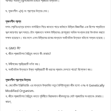
আগাছা সহিষ্ণু ট্রান্সজেনিক টমেটো প্রজাতি উদ্ভাবন।
ঘ. সৃজনশীল ২(ঘ) নং প্রশ্নের উত্তর দেখ।
সৃজনশীল প্রশ্ন
দশম শ্রেণির ছাত্র হাসান নার্সারিতে গিয়ে জানতে পারে বর্তমানে উদ্ভিদ বিজ্ঞানীরা এক বিশেষ পদ্ধতিতে
অল্প জায়গায় অল্প সময়ে যৌন প্রজননে অক্ষম উদ্ভিদের রোগমুক্ত অধিক সংখ্যক চারা উৎপাদন করতে
সক্ষম হয়েছেন। যার ফলে এসব উদ্ভিদের চাষের মাধ্যমে অর্থনৈতিক উন্নয়ন ঘটানো সম্ভব হয়েছে।
ক. GMO কী?
খ. জীবে প্রজাতিগত বৈচিত্র্য বলতে কী বোঝায়?
গ. উদ্দীপকের প্রক্রিয়াটি বর্ণনা কর।
ঘ. অর্থনৈতিক উন্নয়নে উক্ত প্রক্রিয়াটি কী ধরনের প্রভাব ফেলতে পারে? বিশ্লেষণ কর।
সৃজনশীল প্রশ্নের উত্তর
ক. জেনেটিক ইঞ্জিনিয়ারিং এর মাধ্যমে উদ্ভাবিত নতুন বৈশিষ্ট্যযুক্ত জীব হলো এগঙ বা Genetically
Modified Organism.
খ. জীবে প্রজাতিগত বৈচিত্র্য বলতে পৃথিবীতে বিরাজমান জীবসমূহের মোট প্রজাতির সংখ্যাকে বোঝায়।
কারণ,