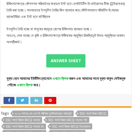
চিকিৎসাক্ষেত্রে কৌশলগত পরিবর্তনের মাধ্যমে ইস্ট হতে হেপাটাইটিস বি-ভাইরাসের টিকা (ইন্টারফেরন)
তৈরি করা হচ্ছে। মানবদেহের ইনসুলিন তৈরির জিন ব্যবহার করে কৌলিগতভাবে পরিবর্তিত ঊ.পড়ষর
ব্যাকটেরিয়া এবং ইস্ট হতে বাণিজ্যিক
ইনসুলিন তৈরি হচ্ছে যা মানুষের বহুমূত্র রোগের চিকিৎসায় ব্যবহৃত হচ্ছে।
অতএব, দেখা যাচ্ছে যে কৃষি ও চিকিৎসাক্ষেত্রে উদ্দীপকের প্রযুক্তি রিকম্বিনেন্ট উঘঅ প্রযুক্তির অবদান
অনস্বীকার্য।
ANSWER SHEET
যুক্ত
হোন
আমাদের
ইউটিউব
চ্যানেলে
এখানে
ক্লিক
করুন
এবং
আমাদের
সাথে
যুক্ত
থাকুন
ফেইজবুক
পেইজে
এখানে
ক্লিক
করে।
Tags
২০২২ সালের এস এস সি পরীক্ষার পুনর্বিন্যাসকৃত পাঠ্যসূচি
SSC পদার্থ বিজ্ঞান MCQ
SSC পদার্থ বিজ্ঞান MCQ অধ্যায়
SSC পদার্থ বিজ্ঞান MCQ অধ্যায় গতি
SSC পদার্থ বিজ্ঞান MCQ অধ্যায় বল
SSC পদার্থ বিজ্ঞান MCQ উত্তরমালা