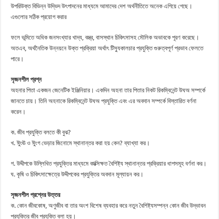
উপরিউক্ত বিভিন্ন উদ্ভিদ উৎপাদনের মাধ্যমে আমাদের দেশ অর্থনীতিতে অনেক এগিয়ে গেছে।
এগুলোর সঠিক প্রয়োগ করার
ফলে ভূমিতে অধিক জনসংখ্যার খাদ্য, বস্ত্র, বাসস্থান চিকিৎসাসহ মৌলিক অভাবকে পূরণ করেছে।
অতএব, অর্থনৈতিক উন্নয়নে উক্ত প্রক্রিয়া অর্থাৎ টিস্যুকালচার প্রযুক্তি গুরুত্বপূর্ণ প্রভাব ফেলতে
পারে।
সৃজনশীল প্রশ্ন
অহনার পিতা একজন জেনেটিক ইঞ্জিনিয়ার। একদিন অহনা তার পিতার নিকট রিকম্বিনেন্ট উঘঅ সম্পর্কে
জানতে চায়। তিনি অহনাকে রিকম্বিনেন্ট উঘঅ প্রযুক্তি এবং এর অবদান সম্পর্কে বিস্তারিত বর্ণনা
করেন।
ক. জীব প্রযুক্তি বলতে কী বুঝ?
খ. ঈুংঊ ও ঈুংগ ভেড়ার জিনোমে স্থানান্তর করা হয় কেন? ব্যাখ্যা কর।
গ. উদ্দীপকে উল্লিখিত প্রযুক্তির মাধ্যমে কাক্সিক্ষত বৈশিষ্ট্য স্থানান্তর প্রক্রিয়ার ধাপসমূহ বর্ণনা কর।
ঘ. কৃষি ও চিকিৎসাক্ষেত্রে উদ্দীপকের প্রযুক্তির অবদান মূল্যায়ন কর।
সৃজনশীল প্রশ্নের উত্তর
ক. কোন জীবকোষ, অণুজীব বা তার অংশ বিশেষ ব্যবহার করে নতুন বৈশিষ্ট্যসম্পন্ন কোন জীব উদ্ভাবন
প্রযুক্তির জীব প্রযুক্তি বলা হয়।