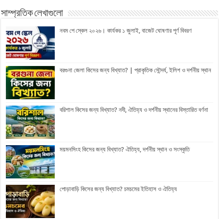
সাম্প্রতিক লেখাগুলো
নবম পে স্কেল ২০২৬। কার্যকর ১ জুলাই, বাজেট ঘোষণার পূর্ণ বিবরণ
বরগুনা জেলা কিসের জন্য বিখ্যাত? | প্রাকৃতিক সৌন্দর্য, ইলিশ ও দর্শনীয় স্থান
বরিশাল কিসের জন্য বিখ্যাত? নদী, ঐতিহ্য ও দর্শনীয় স্থানের বিস্তারিত বর্ণনা
ময়মনসিংহ কিসের জন্য বিখ্যাত? ঐতিহ্য, দর্শনীয় স্থান ও সংস্কৃতি
পোড়াবাড়ি কিসের জন্য বিখ্যাত? চমচমের ইতিহাস ও ঐতিহ্য