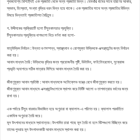
পৃথকযোগ্য বৈশিষ্ট্যেই এক প্রজাতি থেকে অন্য প্রজাতি ভিন্ন। যেমনÑ বাঘের সাথে হরিণের আকার,
স্বভাব, হিংস্রতা, সংখ্যা বৃদ্ধির ধরন ভিন্ন হয়ে থাকে। এক প্রজাতির সাথে অন্য প্রজাতির বিভিন্ন
বিষয়ে ভিন্নতাই প্রজাতিগত বৈচিত্র্য।
গ. উদ্দীপকের প্রক্রিয়াটি হলো টিস্যুকালচার প্রযুক্তি।
টিস্যুকালচার প্রযুক্তির ধাপগুলো নিচে বর্ণনা করা হলো-
মাতৃউদ্ভিদ নির্বাচন : উন্নত গুণসম্পন্ন, স্বাস্থ্যবান ও রোগমুক্ত উদ্ভিদকে এক্সপ্ল্যান্টের জন্য নির্বাচন
করা হয়।
আবাদ মাধ্যম তৈরি : উদ্ভিদের বৃদ্ধির জন্য প্রয়োজনীয় পুষ্টি, ভিটামিন, ফাইটোহরমোন, সুক্রোজ
প্রভৃতি অ্যাগারে সঠিক মাত্রায় মিশিয়ে আবাদ মাধ্যম তৈরি করা হয়।
জীবাণুমুক্ত আবাদ প্রতিষ্ঠা : আবাদ মাধ্যমকে অটোক্লেভ যন্ত্রে রেখে জীবাণুমুক্ত করতে হয়।
জীবাণুমুক্ত আবাদ মাধ্যমে এক্সপ্ল্যান্টগুলোকে স্থাপন করে নির্দিষ্ট আলো ও তাপমাত্রায় বর্ধনের জন্য
রাখা হয়।
এক পর্যায়ে টিস্যু বারবার বিভাজিত হয়ে অণুচারা বা ক্যালাস-এ পরিণত হয়। ক্যালাস পরবর্তিতে
একাধিক অণুচারা তৈরি করে।
মূল উৎপাদনের মাধ্যমে স্থানান্তর : উৎপাদিত চারা গাছে মূল তৈরি না হলে বিটপগুলো বিচ্ছিন্ন করে
তাদের পুনরায় মূল উৎপাদনকারী আবাদ মাধ্যমে স্থাপন করা হয়।