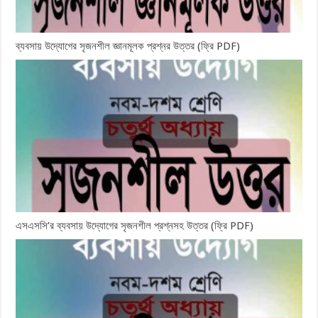
ব্যবসায় উদ্যোগের সৃজনশীল জ্ঞানমূলক প্রশ্নর উত্তর (ফ্রি PDF)
এসএসসি’র ব্যবসায় উদ্যোগের সৃজনশীল প্রশ্নসহ উত্তর (ফ্রি PDF)