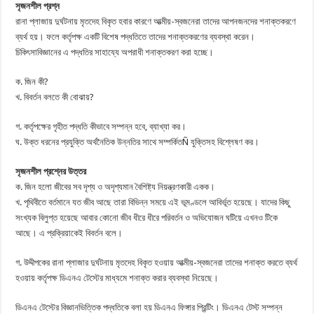
সৃজনশীল প্রশ্ন
রানা প্লাজায় দুর্ঘটনায় মৃতদেহ বিকৃত হবার কারণে আত্মীয়-স্বজনেরা তাদের আপনজনদের শনাক্তকরণে
ব্যর্থ হয়। ফলে কর্তৃপক্ষ একটি বিশেষ পদ্ধতিতে তাদের শনাক্তকরণের ব্যবস্থা করেন।
চিকিৎসাবিজ্ঞানের এ পদ্ধতির সাহায্যে অপরাধী শনাক্তকরণ করা হচ্ছে।
ক. জিন কী?
খ. বিবর্তন বলতে কী বোঝায়?
গ. কর্তৃপক্ষের গৃহীত পদ্ধতি কীভাবে সম্পন্ন হবে, ব্যাখ্যা কর।
ঘ. উক্ত ধরনের প্রযুক্তি অর্থনৈতিক উন্নতির সাথে সম্পর্কিতÑ যুক্তিসহ বিশ্লেষণ কর।
সৃজনশীল প্রশ্নের উত্তর
ক. জিন হলো জীবের সব দৃশ্য ও অদৃশ্যমান বৈশিষ্ট্য নিয়ন্ত্রণকারী একক।
খ. পৃথিবীতে বর্তমানে যত জীব আছে তারা বিভিন্ন সময়ে এই ভূমণ্ডলে আবির্ভূত হয়েছে। যাদের কিছু
সংখ্যক বিলুপ্ত হয়েছে আবার কোনো জীব ধীরে ধীরে পরিবর্তন ও অভিযোজন ঘটিয়ে এখনও টিকে
আছে। এ প্রক্রিয়াকেই বিবর্তন বলে।
গ. উদ্দীপকের রানা প্লাজার দুর্ঘটনায় মৃতদেহ বিকৃত হওয়ায় আত্মীয়-স্বজনেরা তাদের শনাক্ত করতে ব্যর্থ
হওয়ায় কর্তৃপক্ষ ডিএনএ টেস্টের মাধ্যমে শনাক্ত করার ব্যবস্থা নিয়েছে।
ডিএনএ টেস্টের বিজ্ঞানভিত্তিক পদ্ধতিকে বলা হয় ডিএনএ ফিঙ্গার প্রিন্টিং। ডিএনএ টেস্ট সম্পন্ন