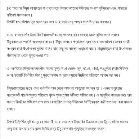
(৭) অতঃপর টিস্যু কালচারের মাধ্যমে নতুন উন্নত জাতের উদ্ভিদের সংখ্যা বৃদ্ধিকরণ এবং বাইরের
পরিবেশ স্থানান্তর।
উপরিউক্ত কৌশলসমূহ অবলম্বন করে ড. হায়দার লেবু গাছের জাত উন্নয়ন করলেন।
ঘ. ড. হায়দার তাঁর উদ্ভাবিত ট্রান্সজেনিক লেবু জাতের চারার সংখ্যা দ্রুত বৃদ্ধির জন্য ল্যাবে
টিস্যুকালচার পদ্ধতি অবলম্বন করেন। টিস্যু কালচার পদ্ধতিতে স্বল্প সময়ে কম জায়গার মধ্যে যথেষ্ট
সংখ্যক চারা উৎপাদনের সুবিধা থাকায় চারা মজুদের সমস্যা এড়ানো যায়। ঋতুভিত্তিক চারা উৎপাদনের
সীমাবদ্ধতা থেকে মুক্ত হওয়া যায়।
এ পদ্ধতিতে উদ্ভিদের বর্ধনশীল অঙ্গের ক্ষুদ্র অংশ যেমন- মূল, কাণ্ড, পাতা, অঙ্কুরিত চারার বিভিন্ন
অংশ ইত্যাদি নির্ধারিত জীবাণু মুক্ত আবাদ মাধ্যমে ল্যাবে নিয়ন্ত্রিত পরিবেশে আবাদ করা হয়।
টিস্যুকালচারের ফলে এসব বর্ধনশীল অঙ্গ থেকে অসংখ্য অণুচারা উৎপন্ন হয়। এসব অণুচারার
প্রত্যেকটি পরে উপযুক্ত পরিবেশে পৃথক পৃথক পূর্ণাঙ্গ উদ্ভিদে পরিণত হয়। এ প্রযুক্তি ব্যবহার করে অল্প
স্থানে নিয়ন্ত্রিত পরিবেশে লাখ লাখ রোগমুক্তি ও মাতৃ উদ্ভিদের বৈশিষ্ট্যযুক্ত কাক্সিক্ষত চারা করা সম্ভব
হচ্ছে।
উপরে উল্লিখিত সুবিধাসমূহের কারণেই ড. হায়দার তার উদ্ভাবিত উন্নত জাতের ট্রান্সজেনিক জাতের
লেবু চারা অল্প জায়গায় দ্রুত তৈরির জন্য টিস্যুকালচার প্রযুক্তি অবলম্বন করেন।