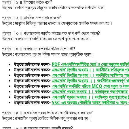
প্রশ্ন ॥ ১ ॥ উপযোগ কাকে বলে?
উত্তর : কোনো দ্রব্যের মানুষের অভাব মেটানোর ক্ষমতাকে উপযোগ বলে।
প্রশ্ন ॥ ২ ॥ মানবিক সম্পদ কাকে বলে?
উত্তর : মানুষের বিভিন্ন প্রকার দক্ষতা ও যোগ্যতাকে মানবিক সম্পদ বলা হয়।
প্রশ্ন ॥ ৩ ॥ বাংলাদেশের জাতীয় আয়ের কত ভাগ কৃষি থেকে আসে?
উত্তর : বাংলাদেশের জাতীয় আয়ের ১৩ ভাগ কৃষি থেকে আসে।
প্রশ্ন ॥ ৪ ॥ বাংলাদেশের প্রধান খনিজ সম্পদ কী?
উত্তর : বাংলাদেশের প্রধান খনিজ সম্পদ হচ্ছে প্রাকৃতিক গ্যাস।
উত্তর ডাউনলোড করুন>
PDF এসএসসি‘অর্থনীতির বোর্ড ও সেরা স্কুলের বহুনির্ব
উত্তর ডাউনলোড করুন>
এসএসসি‘ দ্বিতীয় অধ্যায়।। অর্থনীতির বর্ণনামূলক 
উত্তর ডাউনলোড করুন>
এসএসসি‘ দ্বিতীয় অধ্যায়।। অর্থনীতির সংক্ষিপ্ত প
উত্তর ডাউনলোড করুন>
এসএসসি‘ দ্বিতীয় অধ্যায় ।। অর্থনীতির গুরুত্বপূর্ণ 
উত্তর ডাউনলোড করুন>
এসএসসি‘র অর্থনীতি পরিচয় MCQ সেরা স্কুল ও সক
উত্তর ডাউনলোড করুন>
এসএসসি‘ প্রথম অধ্যায় ।। বর্ণনামূলক প্রশ্নোত্ত
উত্তর ডাউনলোড করুন>
এসএসসি‘ প্রথম অধ্যায় ।। সংক্ষিপ্ত প্রশ্নোত্তর
উত্তর ডাউনলোড করুন>
SSC ৩য় অধ্যায় পৌরনীতি আইন,স্বাধীনতা ও সাম্য
প্রশ্ন ॥ ৫ ॥ রাসায়নিক দ্রব্য তৈরিতে কোনটি ব্যবহার করা হয়?
উত্তর : রাসায়নিক দ্রব্য তৈরিতে সিলিকা বালু ব্যবহার করা হয়।
প্রশ্ন ॥ ৬ ॥ বাংলাদেশে কতভাগ বনভূমি রয়েছে?