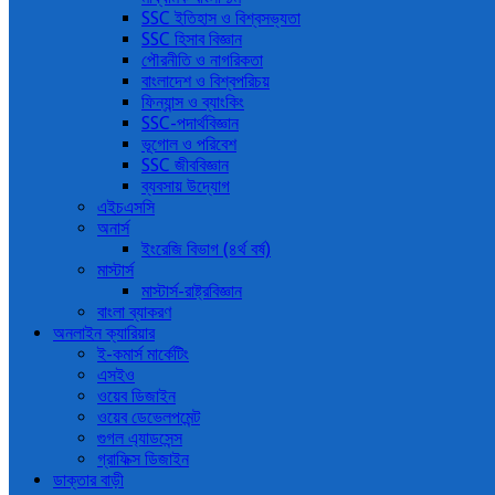
SSC ইতিহাস ও বিশ্বসভ্যতা
SSC হিসাব বিজ্ঞান
পৌরনীতি ও নাগরিকতা
বাংলাদেশ ও বিশ্বপরিচয়
ফিন্যান্স ও ব্যাংকিং
SSC-পদার্থবিজ্ঞান
ভূগোল ও পরিবেশ
SSC জীববিজ্ঞান
ব্যবসায় উদ্যোগ
এইচএসসি
অনার্স
ইংরেজি বিভাগ (৪র্থ বর্ষ)
মাস্টার্স
মাস্টার্স-রাষ্ট্রবিজ্ঞান
বাংলা ব্যাকরণ
অনলাইন ক্যারিয়ার
ই-কমার্স মার্কেটিং
এসইও
ওয়েব ডিজাইন
ওয়েব ডেভেলপমেন্ট
গুগল এ্যাডসেন্স
গ্রাফিক্স ডিজাইন
ডাক্তার বাড়ী