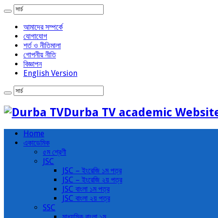
আমাদের সম্পর্কে
যোগাযোগ
শর্ত ও নীতিমালা
গোপনীয় নীতি
বিজ্ঞাপন
English Version
Durba TV academic Websit
Home
একাডেমিক
৫ম শ্রেণী
JSC
JSC – ইংরেজি ১ম পত্র
JSC – ইংরেজি ২য় পত্র
JSC বাংলা ১ম পত্র
JSC বাংলা ২য় পত্র
SSC
মাধ্যমিক বাংলা ১ম