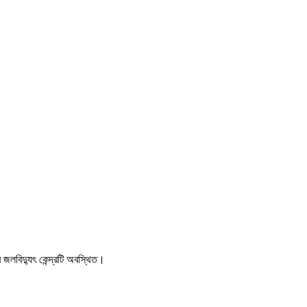
র জলবিদ্যুৎ কেন্দ্রটি অবস্থিত।