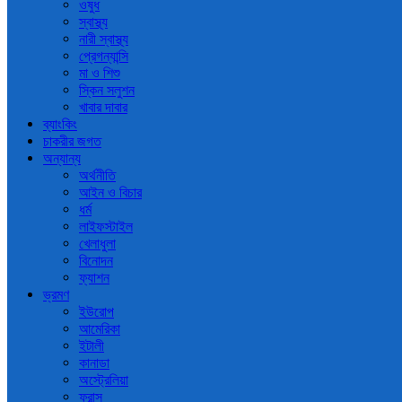
ওষুধ
স্বাস্থ্য
নারী স্বাস্থ্য
প্রেগন্যান্সি
মা ও শিশু
স্কিন সলুশন
খাবার দাবার
ব্যাংকিং
চাকরীর জগত
অন্যান্য
অর্থনীতি
আইন ও বিচার
ধর্ম
লাইফস্টাইল
খেলাধুলা
বিনোদন
ফ্যাশন
ভ্রমণ
ইউরোপ
আমেরিকা
ইটালী
কানাডা
অস্ট্রেলিয়া
ফ্রান্স