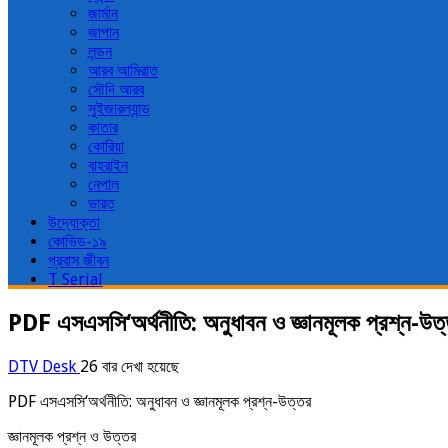
জার্মান
জাপান
লন্ডন
আরব আমিরাত
সৌদি আরব
সুইজারল্যান্ড
কাতার
কোরিয়া
বাহরাইন
নেপাল
ভারত
উদ্যোক্তা
কোভিড-১৯
প্রবাস জীবন
T Serial
PDF এসএসসি‘অর্থনীতি: অনুধাবন ও জ্ঞানমূলক প্রশ্ন-উত
DTV Desk
26 বার দেখা হয়েছে
PDF এসএসসি‘অর্থনীতি: অনুধাবন ও জ্ঞানমূলক প্রশ্ন-উত্তর
জ্ঞানমূলক প্রশ্ন ও উত্তর