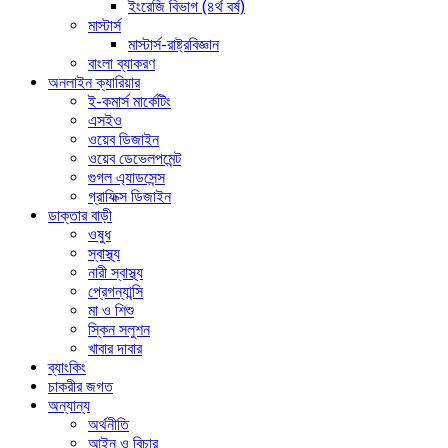
ইংরেজি বিভাগ (৪র্থ বর্ষ)
মাস্টার্স
মাস্টার্স-রাষ্ট্রবিজ্ঞান
বাংলা ব্যাকরণ
অনলাইন ক্যারিয়ার
ই-কমার্স মার্কেটিং
এসইও
ওয়েব ডিজাইন
ওয়েব ডেভেলপমেন্ট
গুগল এ্যাডসেন্স
গ্রাফিক্স ডিজাইন
ডাক্তার বাড়ী
ওষুধ
স্বাস্থ্য
নারী স্বাস্থ্য
প্রেগন্যান্সি
মা ও শিশু
স্কিন সলুশন
খাবার দাবার
ব্যাংকিং
চাকরীর জগত
অন্যান্য
অর্থনীতি
আইন ও বিচার