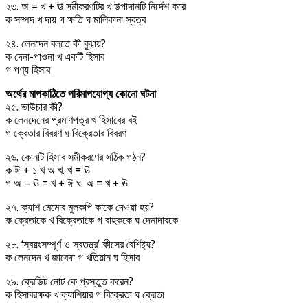
২৩. অ = খ + ঊ সমীকরণটির খ উপাদানটি নির্দেশ করে
ক সম্পদ খ দায় গ ক্ষতি ঘ মালিকানা স্বত্ব
২৪. লেনদেন বলতে কী বুঝায়?
ক দেনা-পাওনা খ একটি হিসাব
গ পণ্য হিসাব
অর্থের মাপকাঠিতে পরিমাপযোগ্য কোনো ঘটনা
২৫. ভাউচার কী?
ক লেনদেনের প্রমাণপত্র খ হিসাবের বই
গ ক্রেতার বিবরণ ঘ বিক্রেতার বিবরণ
২৬. কোনটি হিসাব সমীকরণের সঠিক গঠন?
ক ঈ + ১ খ অ খ. খ = ঊ
গ অ – ঊ = খ + ঈ ঘ. অ = খ + ঊ
২৭. ক্যাশ মেমোর মুলকপি কাকে দেওয়া হয়?
ক ক্রেতাকে খ বিক্রেতাকে গ বাহককে ঘ দেনাদারকে
২৮. ‘স্বয়ংসম্পূর্ণ ও স্বতন্ত্র’ কীসের বৈশিষ্ট্য?
ক লেনদেন খ জাবেদা গ খতিয়ান ঘ হিসাব
২৯. ক্রেডিট নোট কে প্রস্তুত করেন?
ক হিসাবরক্ষক খ ক্যাশিয়ার গ বিক্রেতা ঘ ক্রেতা