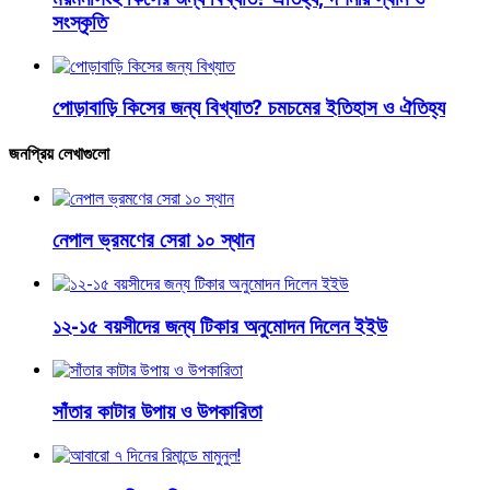
সংস্কৃতি
পোড়াবাড়ি কিসের জন্য বিখ্যাত? চমচমের ইতিহাস ও ঐতিহ্য
জনপ্রিয় লেখাগুলো
নেপাল ভ্রমণের সেরা ১০ স্থান
১২-১৫ বয়সীদের জন্য টিকার অনুমোদন দিলেন ইইউ
সাঁতার কাটার উপায় ও উপকারিতা