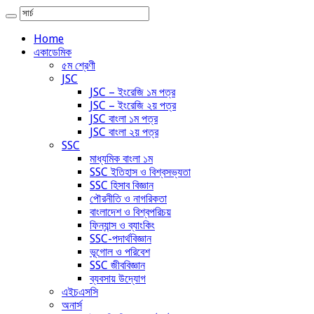
Home
একাডেমিক
৫ম শ্রেণী
JSC
JSC – ইংরেজি ১ম পত্র
JSC – ইংরেজি ২য় পত্র
JSC বাংলা ১ম পত্র
JSC বাংলা ২য় পত্র
SSC
মাধ্যমিক বাংলা ১ম
SSC ইতিহাস ও বিশ্বসভ্যতা
SSC হিসাব বিজ্ঞান
পৌরনীতি ও নাগরিকতা
বাংলাদেশ ও বিশ্বপরিচয়
ফিন্যান্স ও ব্যাংকিং
SSC-পদার্থবিজ্ঞান
ভূগোল ও পরিবেশ
SSC জীববিজ্ঞান
ব্যবসায় উদ্যোগ
এইচএসসি
অনার্স