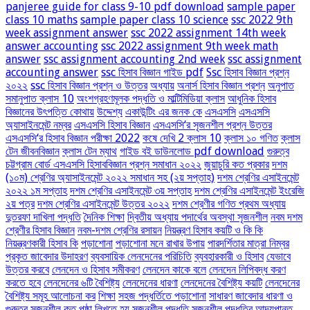
panjeree guide for class 9-10 pdf download
sample paper
class 10 maths
sample paper class 10 science
ssc 2022 9th
week assignment answer
ssc 2022 assignment 14th week
answer accounting
ssc 2022 assignment 9th week math
answer
ssc assignment accounting 2nd week
ssc assignment
accounting answer
ssc হিসাব বিজ্ঞান গাইড pdf
Ssc হিসাব বিজ্ঞান প্রশ্ন
২০২২
ssc হিসাব বিজ্ঞান প্রশ্ন ও উত্তর
অধ্যায়
অনার্স হিসাব বিজ্ঞান প্রশ্ন
অনুপাত
সমানুপাত ক্লাস 10
অংশগ্রহণমূলক পদ্ধতি ও মাল্টিমিডিয়া ক্লাস
আধুনিক হিসাব
বিজ্ঞানের উৎপত্তি কোথায়
উদ্দেশ্য
একাউন্টিং এর জনক কে
এসএসসি
এসএসসি
অ্যাসাইনমেন্ট নম্বর
এসএসসি হিসাব বিজ্ঞান
এসএসসি‘র সৃজনশীল প্রশ্ন উত্তর
এসএসসি‘র হিসাব বিজ্ঞান পরীক্ষা 2022
কষে দেখি 2 ক্লাস 10
ক্লাস ১০ গণিত
ক্লাস
টেন জীবনবিজ্ঞান
ক্লাস টেন ম্যাথ
গাইড বই ডাউনলোড pdf download
গুরুত্ব
চট্টগ্রাম বোর্ড এসএসসি হিসাববিজ্ঞান প্রশ্ন সমাধান ২০২২
জুয়াচুরি কত প্রকার
দশম
(১০ম) শ্রেণির অ্যাসাইনমেন্ট ২০২২ সমাধান সহ (২য় সপ্তাহ)
দশম শ্রেণির এসাইনমেন্ট
২০২২ ১ম সপ্তাহ
দশম শ্রেণির এসাইনমেন্ট ৩য় সপ্তাহ
দশম শ্রেণির এসাইনমেন্ট ইংরেজি
২য় পত্র
দশম শ্রেণির এসাইনমেন্ট উত্তর ২০২২
দশম শ্রেণীর গণিত প্রথম অধ্যায়
দুতরফা দাখিলা পদ্ধতি
দৈনিক শিক্ষা
দ্বিতীয় অধ্যায় পদার্থের অবস্থা সৃজনশীল
নবম দশম
শ্রেণীর হিসাব বিজ্ঞান
নবম-দশম শ্রেণির রসায়ন
নিয়ন্ত্রণ হিসাব কয়টি ও কি কি
নিয়ন্ত্রণকারী হিসাব কি
পড়াশোনা
পড়াশোনা মনে রাখার উপায়
পারদর্শিতার মাত্রা নিম্বর
প্রকৃত জাবেদার উদাহরণ
ব্যবসায়িক লেনদেনের পরিচিতি
ব্যবহারকারী ও হিসাব
যেভাবে
উত্তর করবে
লেনদেন ও হিসাব সমীকরণ
লেনদেন কাকে বলে
লেনদেন লিপিবদ্ধ করণ
করতে হবে
লেনদেনের ৬টি বৈশিষ্ট্য
লেনদেনের ধারণা
লেনদেনের বৈশিষ্ট্য কয়টি
লেনদেনের
বৈশিষ্ট্য সমূহ আলোচনা কর
শিক্ষা
সহজ পদ্ধর্তিতে পড়াশোনা
সাধারণ জাবেদার ধারণা ও
গুরুত্ব
সৃজনশীল কত পৃষ্ঠা লিখতে হয়
সৃজনশীল পদ্ধতি
সৃজনশীল পদ্ধতির আদ্যপান্ত