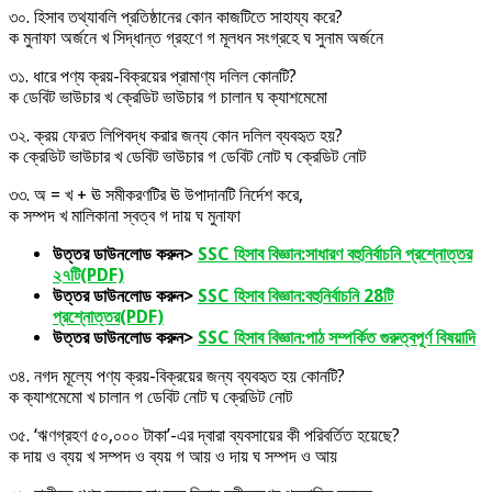
৩০. হিসাব তথ্যাবলি প্রতিষ্ঠানের কোন কাজটিতে সাহায্য করে?
ক মুনাফা অর্জনে খ সিদ্ধান্ত গ্রহণে গ মূলধন সংগ্রহে ঘ সুনাম অর্জনে
৩১. ধারে পণ্য ক্রয়-বিক্রয়ের প্রামাণ্য দলিল কোনটি?
ক ডেবিট ভাউচার খ ক্রেডিট ভাউচার গ চালান ঘ ক্যাশমেমো
৩২. ক্রয় ফেরত লিপিবদ্ধ করার জন্য কোন দলিল ব্যবহৃত হয়?
ক ক্রেডিট ভাউচার খ ডেবিট ভাউচার গ ডেবিট নোট ঘ ক্রেডিট নোট
৩৩. অ = খ + ঊ সমীকরণটির ঊ উপাদানটি নির্দেশ করে,
ক সম্পদ খ মালিকানা স্বত্ব গ দায় ঘ মুনাফা
উত্তর ডাউনলোড করুন>
SSC হিসাব বিজ্ঞান:সাধারণ বহুনির্বাচনি প্রশ্নোত্তর
২৭টি(PDF)
উত্তর ডাউনলোড করুন>
SS
C হিসাব বিজ্ঞান:বহুনির্বাচনি 28টি
প্রশ্নোত্তর(PDF)
উত্তর ডাউনলোড করুন>
S
SC হিসাব বিজ্ঞান:পাঠ সম্পর্কিত গুরুত্বপূর্ণ বিষয়াদি
৩৪. নগদ মূল্যে পণ্য ক্রয়-বিক্রয়ের জন্য ব্যবহৃত হয় কোনটি?
ক ক্যাশমেমো খ চালান গ ডেবিট নোট ঘ ক্রেডিট নোট
৩৫. ‘ঋণগ্রহণ ৫০,০০০ টাকা’-এর দ্বারা ব্যবসায়ের কী পরিবর্তিত হয়েছে?
ক দায় ও ব্যয় খ সম্পদ ও ব্যয় গ আয় ও দায় ঘ সম্পদ ও আয়