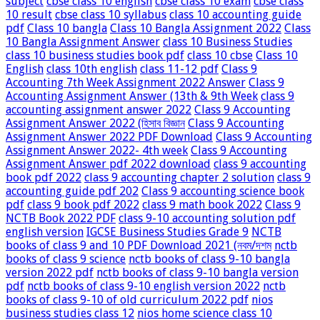
subject
cbse class 10 english
cbse class 10 exam
cbse class
10 result
cbse class 10 syllabus
class 10 accounting guide
pdf
Class 10 bangla
Class 10 Bangla Assignment 2022
Class
10 Bangla Assignment Answer
class 10 Business Studies
class 10 business studies book pdf
class 10 cbse
Class 10
English
class 10th english
class 11-12 pdf
Class 9
Accounting 7th Week Assignment 2022 Answer
Class 9
Accounting Assignment Answer (13th & 9th Week
class 9
accounting assignment answer 2022
Class 9 Accounting
Assignment Answer 2022 (হিসাব বিজ্ঞান
Class 9 Accounting
Assignment Answer 2022 PDF Download
Class 9 Accounting
Assignment Answer 2022- 4th week
Class 9 Accounting
Assignment Answer pdf 2022 download
class 9 accounting
book pdf 2022
class 9 accounting chapter 2 solution
class 9
accounting guide pdf 202
Class 9 accounting science book
pdf
class 9 book pdf 2022
class 9 math book 2022
Class 9
NCTB Book 2022 PDF
class 9-10 accounting solution pdf
english version
IGCSE Business Studies Grade 9
NCTB
books of class 9 and 10 PDF Download 2021 (নবম/দশম
nctb
books of class 9 science
nctb books of class 9-10 bangla
version 2022 pdf
nctb books of class 9-10 bangla version
pdf
nctb books of class 9-10 english version 2022
nctb
books of class 9-10 of old curriculum 2022 pdf
nios
business studies class 12
nios home science class 10