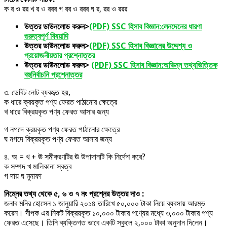
ক র ও রর খ র ও ররর গ রর ও ররর ঘ র, রর ও ররর
উত্তর ডাউনলোড করুন>
(PDF) SSC হিসাব বিজ্ঞান:লেনদেনের ধারণা
গুরুত্বপূর্ণ বিষয়াদি
উত্তর ডাউনলোড করুন>
(PDF) SSC হিসাব বিজ্ঞানের উদ্দেশ্য ও
প্রয়োজনীয়তার প্রশ্নোত্তর
উত্তর ডাউনলোড করুন>
(PDF) SSC হিসাব বিজ্ঞান:অভিন্ন তথ্যভিত্তিক
বহুনির্বাচনি প্রশ্নোত্তর
৩. ডেবিট নোট ব্যবহৃত হয়,
ক ধারে ক্রয়কৃত পণ্য ফেরত পাঠানোর ক্ষেত্রে
খ ধারে বিক্রয়কৃত পণ্য ফেরত আসার জন্য
গ নগদে ক্রয়কৃত পণ্য ফেরত পাঠানোর ক্ষেত্রে
ঘ নগদে বিক্রয়কৃত পণ্য ফেরত আসার জন্য
৪. অ = খ + ঊ সমীকরণটির ঊ উপাদানটি কি নির্দেশ করে?
ক সম্পদ খ মালিকানা স্বত্ব
গ দায় ঘ মুনাফা
নিম্নের তথ্য থেকে ৫, ৬ ও ৭ নং প্রশ্নের উত্তর দাও :
জনাব মনির হোসেন ১ জানুয়ারি ২০১৪ তারিখে ৫০,০০০ টাকা নিয়ে ব্যবসায় আরম্ভ
করেন। দীপক এর নিকট বিক্রয়কৃত ১০,০০০ টাকার পণ্যের মধ্যে ৩,০০০ টাকার পণ্য
ফেরত এসেছে। তিনি ব্যক্তিগত ভাবে একটি স্কুলে ২,০০০ টাকা অনুদান দিলেন।