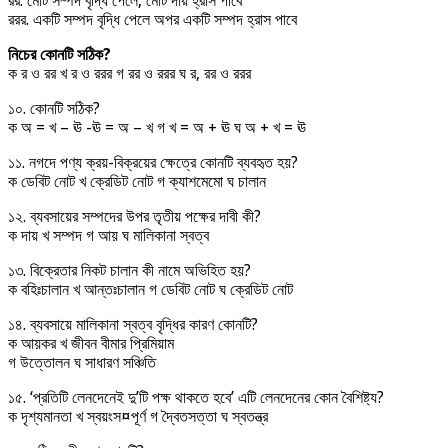
রর. মোট সম্পদ বৃদ্ধি পেলে, মোট দায় হ্রাস পাবে
ররর. একটি সম্পদ বৃদ্ধি পেলে অপর একটি সম্পদ হ্রাস পাবে
নিচের কোনটি সঠিক?
ক র ও রর খ র ও ররর গ রর ও ররর ঘ র, রর ও ররর
১০. কোনটি সঠিক?
ক অ = খ – ঊ -ঊ = অ – খ গ খ = অ + ঊ ঘ অ + খ = ঊ
১১. নগদে পণ্য ক্রয়-বিক্রয়ের ক্ষেত্রে কোনটি ব্যবহৃত হয়?
ক ডেবিট নোট খ ক্রেডিট নোট গ ক্যাশমেমো ঘ চালান
১২. ব্যবসায়ের সম্পদের উপর তৃতীয় পক্ষের দাবী কী?
ক দায় খ সম্পদ গ আয় ঘ মালিকানা স্বত্ব
১৩. বিক্রেতার নিকট চালান কী নামে অভিহিত হয়?
ক বহিঃচালান খ আন্তঃচালান গ ডেবিট নোট ঘ ক্রেডিট নোট
১৪. ব্যবসায়ে মালিকানা স্বত্ব বৃদ্ধির কারণ কোনটি?
ক আয়কর খ জীবন বীমার প্রিমিয়াম
গ উত্তোলন ঘ সাধারণ সঞ্চিতি
১৫. ‘প্রতিটি লেনদেনেই দু’টি পক্ষ থাকতে হবে’ এটি লেনদেনের কোন বৈশিষ্ট্য?
ক দৃশ্যমানতা খ স্বয়ংস¤পূর্ণ গ দ্বৈতসত্তা ঘ স্বতন্ত্র