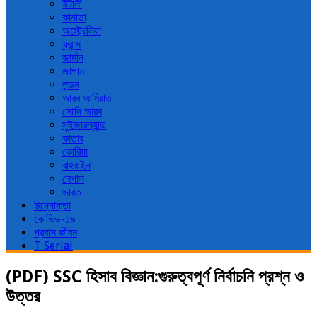
ইটালী
কানাডা
অস্ট্রেলিয়া
ফ্রান্স
জার্মান
জাপান
লন্ডন
আরব আমিরাত
সৌদি আরব
সুইজারল্যান্ড
কাতার
কোরিয়া
বাহরাইন
নেপাল
ভারত
উদ্যোক্তা
কোভিড-১৯
প্রবাস জীবন
T Serial
(PDF) SSC হিসাব বিজ্ঞান:গুরুত্বপূর্ণ নির্বাচনি প্রশ্ন ও
উত্তর