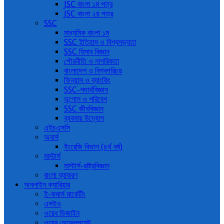
JSC বাংলা ১ম পত্র
JSC বাংলা ২য় পত্র
SSC
মাধ্যমিক বাংলা ১ম
SSC ইতিহাস ও বিশ্বসভ্যতা
SSC হিসাব বিজ্ঞান
পৌরনীতি ও নাগরিকতা
বাংলাদেশ ও বিশ্বপরিচয়
ফিন্যান্স ও ব্যাংকিং
SSC-পদার্থবিজ্ঞান
ভূগোল ও পরিবেশ
SSC জীববিজ্ঞান
ব্যবসায় উদ্যোগ
এইচএসসি
অনার্স
ইংরেজি বিভাগ (৪র্থ বর্ষ)
মাস্টার্স
মাস্টার্স-রাষ্ট্রবিজ্ঞান
বাংলা ব্যাকরণ
অনলাইন ক্যারিয়ার
ই-কমার্স মার্কেটিং
এসইও
ওয়েব ডিজাইন
ওয়েব ডেভেলপমেন্ট