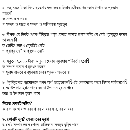
৫. ৫০,০০০ টাকা নিয়ে ব্যবসায় শুরু করায় হিসাব সমীকরণের কোন উপাদানে প্রভাব
পড়বে?
ক সম্পদে খ দায়ে
গ সম্পদ ও দায়ে ঘ সম্পদ ও মালিকানা স্বত্বে
৬. দীপক এর নিকট থেকে বিক্রিত পণ্য ফেরত আসায় জনাব মনির যে নোট প্রস্তুত করেন
তা হলোÑ
ক ডেবিট নোট খ ক্রেডিট নোট
গ প্রাপ্য নোট ঘ প্রদেয় নোট
৭. স্কুলে ২,০০০ টাকা অনুদান দেয়ায় ব্যবসায় পরিবর্তন হবেÑ
ক সম্পদ কমবে খ মূলধন কমবে
গ সুনাম বাড়বে ঘ ব্যবসায় কোন প্রভাব পড়বে না
৮. ‘ব্যক্তিগত প্রয়োজনে নগদ অর্থ উত্তোলন’Ñএই লেনদেনের ফলে হিসাব সমীকরণেÑ
র. অ উপাদান হ্রাস পাবে রর. খ উপাদান হ্রাস পাবে
ররর. ঊ উপাদান হ্রাস পাবে
নিচের কোনটি সঠিক?
ক র ও রর খ র ও ররর গ রর ও ররর ঘ র, রর ও ররর
৯. কোনটি ভুল? লেনদেনের দ্বারা
র. মোট সম্পদ হ্রাস পেলে, মালিকানা স্বত্ব বৃদ্ধি পাবে