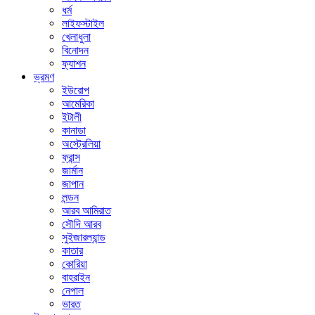
ধর্ম
লাইফস্টাইল
খেলাধুলা
বিনোদন
ফ্যাশন
ভ্রমণ
ইউরোপ
আমেরিকা
ইটালী
কানাডা
অস্ট্রেলিয়া
ফ্রান্স
জার্মান
জাপান
লন্ডন
আরব আমিরাত
সৌদি আরব
সুইজারল্যান্ড
কাতার
কোরিয়া
বাহরাইন
নেপাল
ভারত