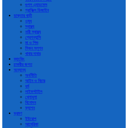
গুগল এ্যাডসেন্স
গ্রাফিক্স ডিজাইন
ডাক্তার বাড়ী
ওষুধ
স্বাস্থ্য
নারী স্বাস্থ্য
প্রেগন্যান্সি
মা ও শিশু
স্কিন সলুশন
খাবার দাবার
ব্যাংকিং
চাকরীর জগত
অন্যান্য
অর্থনীতি
আইন ও বিচার
ধর্ম
লাইফস্টাইল
খেলাধুলা
বিনোদন
ফ্যাশন
ভ্রমণ
ইউরোপ
আমেরিকা