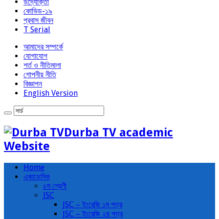
উদ্যোক্তা
কোভিড-১৯
প্রবাস জীবন
T Serial
আমাদের সম্পর্কে
যোগাযোগ
শর্ত ও নীতিমালা
গোপনীয় নীতি
বিজ্ঞাপন
English Version
Durba TV academic
Website
Home
একাডেমিক
৫ম শ্রেণী
JSC
JSC – ইংরেজি ১ম পত্র
JSC – ইংরেজি ২য় পত্র