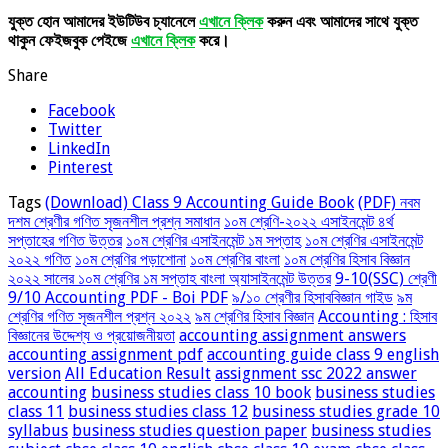
যুক্ত হোন আমাদের ইউটিউব চ্যানেলে
এখানে ক্লিক
করুন এবং আমাদের সাথে যুক্ত
থাকুন ফেইজবুক পেইজে
এখানে ক্লিক
করে।
Share
Facebook
Twitter
LinkedIn
Pinterest
Tags
(Download) Class 9 Accounting Guide Book
(PDF) নবম
দশম শ্রেণীর গণিত সৃজনশীল প্রশ্ন সমাধান
১০ম শ্রেণি-২০২২ এসাইনমেন্ট ৪র্থ
সপ্তাহের গণিত উত্তর
১০ম শ্রেণির এসাইনমেন্ট ১ম সপ্তাহ
১০ম শ্রেণির এসাইনমেন্ট
২০২২ গণিত
১০ম শ্রেণির পড়াশোনা
১০ম শ্রেণির বাংলা
১০ম শ্রেণির হিসাব বিজ্ঞান
২০২২ সালের ১০ম শ্রেণির ১ম সপ্তাহ বাংলা অ্যাসাইনমেন্ট উত্তর
9-10(SSC) শ্রেণী
9/10 Accounting PDF - Boi PDF
৯/১০ শ্রেণীর হিসাববিজ্ঞান গাইড
৯ম
শ্রেণির গণিত সৃজনশীল প্রশ্ন ২০২২
৯ম শ্রেণির হিসাব বিজ্ঞান
Accounting : হিসাব
বিজ্ঞানের উদ্দেশ্য ও প্রয়োজনীয়তা
accounting assignment answers
accounting assignment pdf
accounting guide class 9 english
version
All Education Result
assignment ssc 2022 answer
accounting
business studies class 10 book
business studies
class 11
business studies class 12
business studies grade 10
syllabus
business studies question paper
business studies