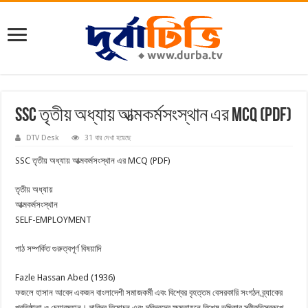
SSC তৃতীয় অধ্যায় আত্মকর্মসংস্থান এর MCQ (PDF)
DTV Desk
31 বার দেখা হয়েছে
SSC তৃতীয় অধ্যায় আত্মকর্মসংস্থান এর MCQ (PDF)
তৃতীয় অধ্যায়
আত্মকর্মসংস্থান
SELF-EMPLOYMENT
পাঠ সম্পর্কিত গুরুত্বপূর্ণ বিষয়াদি
Fazle Hassan Abed (1936)
ফজলে হাসান আবেদ একজন বাংলাদেশী সমাজকর্মী এবং বিশ্বের বৃহত্তম বেসরকারি সংগঠন ব্র্যাকের
প্রতিষ্ঠাতা ও চেয়ারম্যান। দারিদ্র বিমোচন এবং দরিদ্রদের ক্ষমতায়নে বিশেষ ভূমিকার স্বীকৃতিস্বরূপে