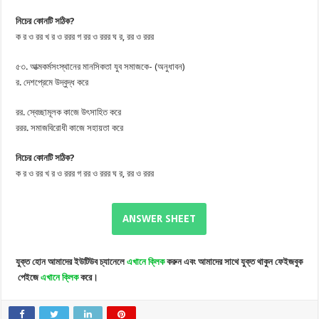
নিচের কোনটি সঠিক?
ক র ও রর খ র ও ররর গ রর ও ররর ঘ র, রর ও ররর
৫৩. আত্মকর্মসংস্থানের মানসিকতা যুব সমাজকে- (অনুধাবন)
র. দেশপ্রেমে উদ্বুদ্ধ করে
রর. স্বেচ্ছামূলক কাজে উৎসাহিত করে
ররর. সমাজবিরোধী কাজে সহায়তা করে
নিচের কোনটি সঠিক?
ক র ও রর খ র ও ররর গ রর ও ররর ঘ র, রর ও ররর
ANSWER SHEET
যুক্ত
হোন
আমাদের
ইউটিউব
চ্যানেলে
এখানে
ক্লিক
করুন
এবং
আমাদের
সাথে
যুক্ত
থাকুন
ফেইজবুক
পেইজে
এখানে
ক্লিক
করে।