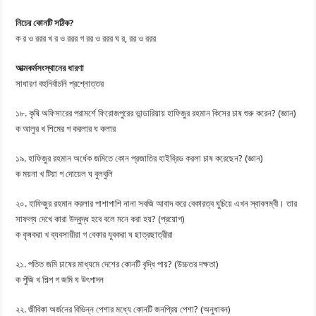
নিচের কোনটি সঠিক?
ক র ও ররর খ র ও ররর গ রর ও ররর ঘ র, রর ও ররর
আত্মকর্মসংস্থানের ধারণা
সাধারণ বহুনির্বাচনি প্রশ্নোত্তর
১৮. কৃষি অফিসারের পরামর্শে ফিরোজপুরের ভান্ডারিয়ায় হাফিজুর রহমান কিসের চাষ শুরু করেন? (জ্ঞান)
ক আলুর খ শিমের গ করলার ঘ কলার
১৯. হাফিজুর রহমান অর্ধেক জমিতে কোন প্রজাতির হাইব্রিড করলা চাষ করেছেন? (জ্ঞান)
ক ময়না খ টিয়া গ দোয়েল ঘ বুলবুলি
২০. হাফিজুর রহমান করলার পাশাপাশি নানা সবজি আবাদ করে বেকারত্ব ঘুচিয়ে এখন স্বাবলম্বী। তার
সাফল্য দেখে কারা উদ্বুদ্ধ হবে বলে মনে করা হয়? (প্রয়োগ)
ক কৃষকরা খ ব্যবসায়ীরা গ বেকার যুবকরা ঘ ছাত্রছাত্রীরা
২১. পতিত জমি চাষের মাধ্যমে দেশের কোনটি বৃদ্ধি পায়? (উচ্চতর দক্ষতা)
ক পুঁজি খ শিল্প গ জমি ঘ উৎপাদন
২২. জীবিকা অর্জনের বিভিন্ন পেশার মধ্যে কোনটি জনপ্রিয় পেশা? (অনুধাবন)