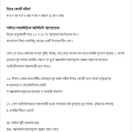
নিচের কোনটি সঠিক?
ক র ও রর খ র ও ররর গ রর ও ররর ঘ র, রর ও ররর
অভিন্ন তথ্যভিত্তিক বহুনির্বাচনি প্রশ্নোত্তর
নিচের অনুচ্ছেদটি পড়ে ১৭ ও ১৮ নং প্রশ্নগুলোর উত্তর দাও :
বাংলাদেশ নিম্ন মাথাপিছু আয়ের একটি উন্নয়নশীল দেশ।
দেশে যে হারে বেকারের সংখ্যা বৃদ্ধি পাচ্ছে, তার চেয়ে অনেক কম হারে চাকরির সুযোগ বাড়ছে। দেশের
বৃহত্তর যুব সমাজ চাকরির পেছনে না ছুটে আত্মকর্মসংস্থানমূলক প্রকল্প গ্রহণের মাধ্যমে
অর্থনৈতিকভাবে স্বাবলম্বী হতে পারে।
১৬. বিশাল বেকার জনগোষ্ঠীর বেকারত্ব দূর করার সঠিক উপায় কোনটি হতে পারে? (প্রয়োগ)
ক ব্যবসায় খ বেতনভিত্তিক চাকরি
গ আত্মকর্মসংস্থানের ব্যবস্থা ঘ সরকারি পদক্ষেপ
১৭. দেশ অর্থনৈতিকভাবে স্বাবলম্বী হওয়া অসম্ভব যদি বৃহত্তর যুব সমাজ- (উচ্চতর দক্ষতা)
র. চাকরির পিছনে ছোটে
রর. অধিক ভূমি ব্যবহার করে
ররর. আত্মকর্মসংস্থানমূলক প্রকল্প গ্রহণ করে