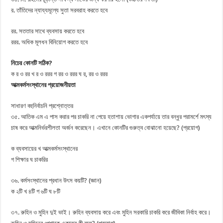
র. তাঁতিদের ন্যায্যমূল্যে সুতা সরবরাহ করতে হবে
রর. সততার সাথে ব্যবসায় করতে হবে
ররর. অধিক মূলধন বিনিয়োগ করতে হবে
নিচের কোনটি সঠিক?
ক র ও রর খ র ও ররর গ রর ও ররর ঘ র, রর ও ররর
আত্মকর্মসংস্থানের প্রয়োজনীয়তা
সাধারণ বহুনির্বাচনি প্রশ্নোত্তর
৩৫. আতিক এম এ পাস করার পর চাকরি না পেয়ে হতাশায় ভোগার একপর্যায়ে তার বন্ধুর পরামর্শে মৎস্য
চাষ করে আত্মনির্ভরশীলতা অর্জন করেছেন। এখানে কোনটির গুরুত্ব বোঝানো হয়েছে? (প্রয়োগ)
ক ব্যবসায়ের খ আত্মকর্মসংস্থানের
গ শিক্ষার ঘ চাকরির
৩৬. কর্মসংস্থানের প্রধান উৎস কয়টি? (জ্ঞান)
ক ২টি খ ৪টি গ ৬টি ঘ ৮টি
৩৭. রুহিন ও মুহিন দুই ভাই। রুহিন ব্যবসায় করে এবং মুহিন সরকারি চাকরি করে জীবিকা নির্বাহ করে।