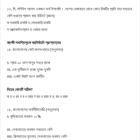
১৩. মি. মশিউল আলম একজন অর্থ উপদেষ্টা। দেশের বেকারত্ব রোধে কোন দিকটির প্রতি তার সবচেয়ে
বেশি গুরুত্ব প্রদান করা উচিত? (জ্ঞান)
ক সরকারি চাকরি খ বেসরকারি চাকরি
গ আত্মকর্মসংস্থান ঘ বেকার ভাতা
বহুপদী সমাপ্তিসূচক বহুনির্বাচনি প্রশ্নোত্তর
১৪. বাংলাদেশের মোট জনসংখ্যার (অনুধাবন)
র. প্রায় ৬০ ভাগ মানুষ শহরে থাকে
রর. এক তৃতীয়াংশ হচ্ছে যুবক-যুবতী
ররর. একটা বিরাট অংশ কর্মহীন
নিচের কোনটি সঠিক?
ক র ও রর খ র ও ররর গ রর ও ররর ঘ র, রর ও ররর
১৫. বাংলাদেশের অর্থনীতিতেÑ (অনুধাবন)
র. কৃষিখাতের অবদান ২০%
রর. সেবাখাতের অবদান সবচেয়ে বেশি
ররর. শিল্পখাতের তুলনায় সেবাখাতের অবদান বেশি