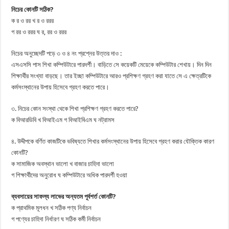
নিচের কোনটি সঠিক?
ক র ও রর খ র ও ররর
গ রর ও ররর ঘ র, রর ও ররর
নিচের অনুচ্ছেদটি পড়ে ৩ ও ৪ নং প্রশ্নের উত্তর দাও :
এসএসসি পাস শিখা কম্পিউটারে পারদর্শী। বাড়িতে সে কয়েকটি মেয়েকে কম্পিউটার শেখায়। দিন দিন
শিক্ষার্থীর সংখ্যা বাড়ছে। তার ইচ্ছা কম্পিউটারে আরও প্রশিক্ষণ গ্রহণ করা যাতে সে এ ক্ষেত্রটিকে
কর্মসংস্থানের উপায় হিসেবে গ্রহণ করতে পারে।
৩. নিচের কোন সংস্থা থেকে শিখা প্রশিক্ষণ গ্রহণ করতে পারে?
ক বিআরডিবি খ বিআইএম গ বিআইবিএম ঘ নট্রামস
৪. উদ্দীপকে বর্ণিত কাজটিকে ভবিষ্যতে শিখার কর্মসংস্থানের উপায় হিসেবে গ্রহণ করার যৌক্তিক কারণ
কোনটি?
ক সামাজিক অবস্থান ভালো খ বাজার চাহিদা ভালো
গ শিক্ষার্থীদের অনুরোধ ঘ কম্পিউটারে অধিক পারদর্শী হওয়া
ব্যবসায়ের সাফল্য লাভের অন্যতম পূর্বশর্ত কোনটি?
ক প্রাথমিক মূলধন খ সঠিক পণ্য নির্বাচন
গ পণ্যের চাহিদা নির্ধারণ ঘ সঠিক কর্মী নির্বাচন