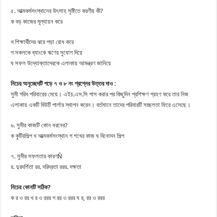
৫. আত্মকর্মসংস্থানের উৎসাহ সৃষ্টিতে করণীয় কী?
ক বড় কাজের মূল্যায়ন করে
খ শিক্ষার্থীদের ঝরে পড়া রোধ করে
গ সকলকে ব্যাংকে ঋণের সুযোগ দিয়ে
ঘ সফল উদ্যোক্তাদেরকে এলাকায় আমন্ত্রণ জানিয়ে
নিচের অনুচ্ছেদটি পড়ে ৭ ও ৮ নং প্রশ্নের উত্তর দাও :
সুমী গরিব পরিবারের মেয়ে। এইচ.এস.সি পাস করার পর কিছুদিন প্রশিক্ষণ গ্রহণ করে তার নিজ
এলাকায় একটি বিউটি পার্লার স্থাপন করেন। বর্তমানে তাদের পরিবারটি সচ্ছলতা ফিরে এসেছে।
৬. সুমীর কাজটি কোন ধরনের?
ক কুটিরশিল্প খ আত্মকর্মসংস্থান গ শখের কাজ ঘ বিনোদন শিল্প
৭. সুমীর সফলতার কারণÑ
র. দুরদর্শিতা রর. দরিদ্রতা ররর. দক্ষতা
নিচের কোনটি সঠিক?
ক র ও রর খ র ও ররর গ রর ও ররর ঘ র, রর ও ররর