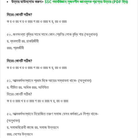
উত্তর ডাউনলোড করুন>
SSC পদার্থবিজ্ঞান:সৃজনশীল জ্ঞানমূলক প্রশ্নের উত্তর (PDF ফ্রি)
নিচের কোনটি সঠিক?
ক র ও রর খ র ও ররর গ রর ও ররর ঘ র, রর ও ররর
৫০. জনসংখ্যা বৃদ্ধির সাথে সাথে কোন শ্রেণির লোক বৃদ্ধি পায় (অনুধাবন)
র. ব্যবসায়ী রর. চাকরিজীবী
ররর. শ্রমজীবী
নিচের কোনটি সঠিক?
ক র ও রর খ র ও ররর গ রর ও ররর ঘ র, রর ও ররর
৫১. আত্মকর্মসংস্থানে প্রথম দিকে আয়ের সম্ভাবনা থাকে- (অনুধাবন)
র. সীমিত রর. অধিক ররর. অনিশ্চিত
নিচের কোনটি সঠিক?
ক র ও ররর খ র ও ররর গ রর ও ররর ঘ র, রর ও ররর
৫২. আত্মকর্মসংস্থানে নিয়োজিত তরুণ সমাজ যেসব কর্মকাণ্ডে লিপ্ত থাকে-
(অনুধাবন)
র. সমাজবিরোধী কাজে রর. সমাজ উন্নয়নে
ররর. দেশের উন্নয়নে