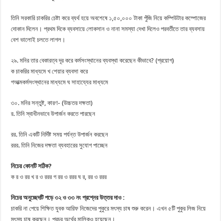
তিনি সরকারি চাকরির চেষ্টা করে ব্যর্থ হয়ে অবশেষে ১,৫০,০০০ টাকা পুঁজি নিয়ে কম্পিউটার কম্পোজের
দোকান দিলেন। প্রথম দিকে ব্যবসায়ে লোকসান ও নানা সমস্যা দেখা দিলেও পরবর্তীতে তার ব্যবসায়
বেশ ভালোই চলতে লাগল।
২৯. মনির তার বেকারত্ব দূর করে কর্মসংস্থানের ব্যবস্থা করেছেন কীভাবে? (প্রয়োগ)
ক চাকরির মাধ্যমে খ শেয়ার ব্যবসা করে
গআত্মকর্মসংস্থানের মাধ্যমে ঘ সাহায্যের মাধ্যমে
৩০. মনির সন্তুষ্ট, কারণ- (উচ্চতর দক্ষতা)
র. তিনি স্বাধীনভাবে উপার্জন করতে পারছেন
রর. তিনি একটি নির্দিষ্ট সময় পর্যন্ত উপার্জন করছেন
ররর. তিনি নিজের দক্ষতা ব্যবহারের সুযোগ পাচ্ছেন
নিচের কোনটি সঠিক?
ক র ও রর খ র ও ররর গ রর ও ররর ঘ র, রর ও ররর
নিচের অনুচ্ছেদটি পড়ে ৩২ ও ৩৩ নং প্রশ্নের উত্তর দাও :
চাকরি না পেয়ে শিক্ষিত যুবক আরিফ নিজেদের পুকুরে মৎস্য চাষ শুরু করেন। এখন ৫টি পুকুর লিজ নিয়ে
মৎস্য চাষ করছেন। প্রচুর অর্থের মালিকও হয়েছেন।