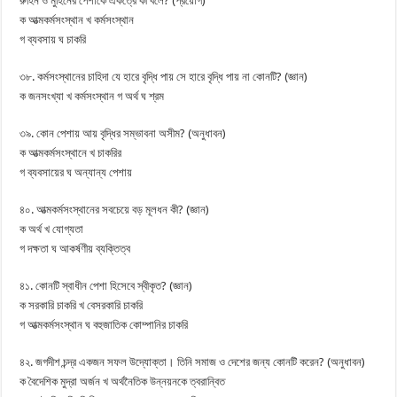
রুহিন ও মুহিনের পেশাকে একত্রে কী বলে? (প্রয়োগ)
ক আত্মকর্মসংস্থান খ কর্মসংস্থান
গ ব্যবসায় ঘ চাকরি
৩৮. কর্মসংস্থানের চাহিদা যে হারে বৃদ্ধি পায় সে হারে বৃদ্ধি পায় না কোনটি? (জ্ঞান)
ক জনসংখ্যা খ কর্মসংস্থান গ অর্থ ঘ শ্রম
৩৯. কোন পেশায় আয় বৃদ্ধির সম্ভাবনা অসীম? (অনুধাবন)
ক আত্মকর্মসংস্থানে খ চাকরির
গ ব্যবসায়ের ঘ অন্যান্য পেশায়
৪০. আত্মকর্মসংস্থানের সবচেয়ে বড় মূলধন কী? (জ্ঞান)
ক অর্থ খ যোগ্যতা
গ দক্ষতা ঘ আকর্ষণীয় ব্যক্তিত্ব
৪১. কোনটি স্বাধীন পেশা হিসেবে স্বীকৃত? (জ্ঞান)
ক সরকারি চাকরি খ বেসরকারি চাকরি
গ আত্মকর্মসংস্থান ঘ বহুজাতিক কোম্পানির চাকরি
৪২. জগদীশ চন্দ্র একজন সফল উদ্যোক্তা। তিনি সমাজ ও দেশের জন্য কোনটি করেন? (অনুধাবন)
ক বৈদেশিক মুদ্রা অর্জন খ অর্থনৈতিক উন্নয়নকে ত্বরান্বিত