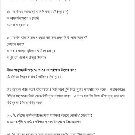
৩১. আরিফের কর্মসংস্থানকে কী বলা হয়? (প্রয়োগ)
ক আত্মকর্মসংস্থান খ চাকরি
গ সেবা ঘ ব্যবসায়
৩২. আরিফ তার কাজের মাধ্যমে সমাজের জন্য কী উপকার করছেন?
(উচ্চতর দক্ষতা)
ক বেকার সমস্যা দূরীকরণ খ নিরক্ষরতা দূর
গ পুষ্টি যোগানো ঘ রাস্তা উন্নয়ন
নিচের অনুচ্ছেদটি পড়ে ৩৪ ও ৩৫ নং প্রশ্নের উত্তর দাও :
মি. রহিমের পৈতৃক নিবাস টাঙ্গাইলের মির্জাপুরে।
তার গ্রামের প্রায় ঘরেই তাঁত আছে। তিনি স্বল্প পুঁজি নিয়ে সুতার ব্যবসায় শুরু করেন। নারায়ণগঞ্জের
বিভিন্ন মহাজনের নিকট থেকে তিনি সুতা সংগ্রহ করেন। এ সময় স্থানীয় নিজে কাঁধে সুতা বহন করে
বিভিন্ন হাটে নিয়ে বিক্রি করেন।
৩৩. মি. রহিমের কর্মসংস্থানের জন্য সহায়তা করেছে কোনটি? (প্রয়োগ)
ক অনেক পুঁজি খ কঠোর পরিশ্রম গ মহৎ উদ্দেশ্য ঘ উচ্চাকাক্সক্ষা
৩৪. মি. রহিমের চূড়ান্ত সাফল্য লাভের জন্য করণীয় হলো (উচ্চতর দক্ষতা)