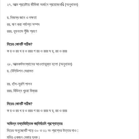
২৭. আত্ম প্রচেষ্টায় জীবিকা অর্জনে প্রয়োজনÑ (অনুধাবন)
র. নিজস্ব জ্ঞান ও দক্ষতা
রর. ঋণ করা পর্যাপ্ত সম্পদ
ররর. ন্যূনতম পুঁজি গ্রহণ
নিচের কোনটি সঠিক?
ক র ও রর খ র ও ররর গ রর ও ররর ঘ র, রর ও ররর
২৮. আত্মকর্মসংস্থানের আওতাভুক্ত হলো (অনুধাবন)
র. টেলিভিশন মেরামত
রর. হাঁস-মুরগি পালন
ররর. বিভিন্ন খুচরা বিক্রয়
নিচের কোনটি সঠিক?
ক র ও রর খ র ও ররর গ রর ও ররর ঘ র, রর ও ররর
অভিন্ন তথ্যভিত্তিক বহুনির্বাচনি প্রশ্নোত্তর
নিচের অনুচ্ছেদটি পড়ে ৩০ ও ৩১ নং প্রশ্নের উত্তর দাও :
মনির একজন বেকার যুবক।