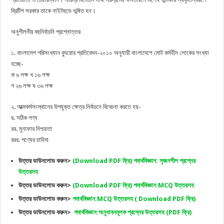
ব্রিটিশ সরকার তাকে নাইটহুডে ভূষিত হন।
অনুশীলনীর বহুনির্বাচনি প্রশ্নোত্তর
১. বাংলাদেশ পরিসংখ্যান ব্যুরোর প্রতিবেদন-২০১০ অনুযায়ী বাংলাদেশে মোট কর্মহীন লোকের সংখ্যা
হচ্ছে-
ক ৬ লক্ষ খ ১৬ লক্ষ
গ ২৬ লক্ষ ঘ ৩৬ লক্ষ
২. আত্মকর্মসংস্থানের উপযুক্ত ক্ষেত্র নির্বাচনে বিবেচনা করতে হয়-
র. সঠিক পণ্য
রর. মুনাফার নিশ্চয়তা
ররর. পণ্যের চাহিদা
উত্তর ডাউনলোড ক
রুন>
(Download PDF ফ্রি) পদার্থবিজ্ঞান: সৃজনশীল প্রশ্নের
উত্তরসহ
উত্তর ডাউনলোড করুন>
(Download PDF ফ্রি) পদার্থবিজ্ঞান:MCQ উত্তরসহ
উত্তর ডাউনলোড করুন>
পদার্থবিজ্ঞান:MCQ উত্তরসহ ( Download PDF ফ্রি)
উত্তর ডাউনলোড করুন>
পদার্থবিজ্ঞান:অনুধাবনমূলক প্রশ্নের উত্তরসহ (PDF ফ্রি)