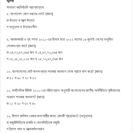
ভূমিকা
সাধারণ বহুনির্বাচনি প্রশ্নোত্তর
৮. বাংলাদেশ কোন ধরনের দেশ? (জ্ঞান)
ক উন্নত খ স্বল্প উন্নত
গ অনুন্নত ঘ উন্নয়নশীল
৯. আদমশুমারি ও গৃহ গণনা ২০১১-এর হিসাব মতে ২০১২ সালের ১৬ জুলাই দেশের অনুমিত
লোকসংখ্যা কত? (জ্ঞান)
ক ১৪,৭২,৯৭,৩৬৪ জন খ ১৪,৯৭,৭২,৩৬৪ জন
গ ১৫,২৫,১৮,০১৫ জন ঘ ১৫,৭২,৯৭,৩৬৪ জন
১০. বাংলাদেশের মোট জনসংখ্যার শতকরা কতভাগ লোক গ্রামে বাস করে? (জ্ঞান)
ক ৫০ খ ৬০ গ ৭০ ঘ ৮০
১১. অর্থনৈতিক রিভিউ ২০১১-এর পরিসংখ্যান অনুযায়ী বাংলাদেশের জাতীয় অর্থনীতিতে কৃষিখাতের
অবদান শতকরা কতভাগ? (জ্ঞান)
ক ১০ খ ২০ গ ৩০ ঘ ৪০
১২. বিশাল কর্মক্ষম বেকার জনগোষ্ঠীর জন্য কোনটি প্রয়োজন? (অনুধাবন)
ক মজুরিভিত্তিক চাকরি খ বেতনভিত্তিক মজুরি
গ বিদেশ গমন ঘ আত্মকর্মসংস্থান