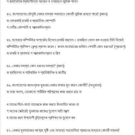
গ রাজনৈতিক স্থিতিশীলতা আনয়ন ঘ নগরায়নে ভূমিকা পালন
৪৩. বাংলাদেশের মৌসুমি বেকার সমস্যা সমাধানে কোনটি ভূমিকা রাখতে পারে? (জ্ঞান)
ক বেসরকারি চাকরি খ বহুজাতিক কোম্পানি
গ দেশীয় কোম্পানি ঘ আত্মকর্মসংস্থান
৪৪. মনোয়ার কম্পিউটার অপারেটর হিসেবে চাকরি করতেন। চাকরিতে বেতন কম হওয়ায় তিনি নিজেই
কম্পিউটার প্রশিক্ষণ কেন্দ্র স্থাপন করেন। জনাব মনোয়ারের বর্তমান পেশাটি কোন ধরনের? (প্রয়োগ)
ক চাকরি খ ব্যবসায় গ আত্মকর্মসংস্থান ঘ শিল্প
৪৫. বেকার সমস্যা কোন ধরনের সমস্যা? (জ্ঞান)
ক ব্যক্তিগত খ পারিবারিক গ প্রাতিষ্ঠানিক ঘ জাতীয়
৪৬. বাংলাদেশের বহুসংখ্যক যুবকের বেকার থাকার মূল কারণ কোনটি? (অনুধাবন)
ক তারা অলস, যেকোনো শারীরিক পরিশ্রমের কাজ করতে চায় না
খ তাদের পিতা-মাতা তাদেরকে কাজ করতে উৎসাহিত করেন না
গ অনেক সেক্টরেই যুবকদের কাজের সুযোগ অতি স্বল্প
ঘ তাদের বয়স উপযোগী বৃত্তিমূলক প্রশিক্ষণের সুযোগ কম
৪৭. বেকার যুবসমাজের আগ্রহ সৃষ্টি এবং সাহায্য সহযোগিতা প্রদানের মাধ্যমে কোনটি সম্ভব?