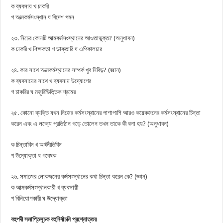
ক ব্যবসায় খ চাকরি
গ আত্মকর্মসংস্থান ঘ বিদেশ গমন
২৩. নিচের কোনটি আত্মকর্মসংস্থানের আওতাভুক্ত? (অনুধাবন)
ক চাকরি খ শিক্ষকতা গ ডাক্তারি ঘ এপিকালচার
২৪. কার সাথে আত্মকর্মস্থানের সম্পর্ক খুব নিবিড়? (জ্ঞান)
ক ব্যবসায়ের সাথে খ ব্যবসায় উদ্যোগের
গ চাকরির ঘ মজুরিভিত্তিক শ্রমের
২৫. কোনো ব্যক্তি যখন নিজের কর্মসংস্থানের পাশাপাশি আরও কয়েকজনের কর্মসংস্থানের চিন্তা
করেন এবং এ লক্ষ্যে প্রতিষ্ঠান গড়ে তোলেন তখন তাকে কী বলা হয়? (অনুধাবন)
ক চিন্তাবিদ খ অর্থনীতিবিদ
গ উদ্যোক্তা ঘ গবেষক
২৬. সমাজের লোকজনের কর্মসংস্থানের কথা চিন্তা করেন কে? (জ্ঞান)
ক আত্মকর্মসংস্থানকারী খ ব্যবসায়ী
গ বিনিয়োগকারী ঘ উদ্যোক্তা
বহুপদী সমাপ্তিসূচক বহুনির্বাচনি প্রশ্নোত্তর