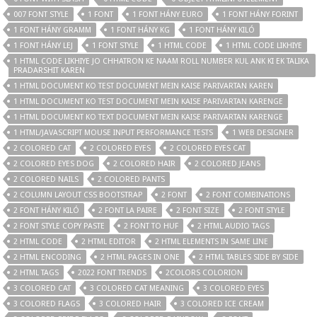
007 FONT STYLE
1 FONT
1 FONT HÁNY EURO
1 FONT HÁNY FORINT
1 FONT HÁNY GRAMM
1 FONT HÁNY KG
1 FONT HÁNY KILÓ
1 FONT HÁNY LEJ
1 FONT STYLE
1 HTML CODE
1 HTML CODE LIKHIYE
1 HTML CODE LIKHIYE JO CHHATRON KE NAAM ROLL NUMBER KUL ANK KI EK TALIKA
PRADARSHIT KAREN
1 HTML DOCUMENT KO TEST DOCUMENT MEIN KAISE PARIVARTAN KAREN
1 HTML DOCUMENT KO TEST DOCUMENT MEIN KAISE PARIVARTAN KARENGE
1 HTML DOCUMENT KO TEXT DOCUMENT MEIN KAISE PARIVARTAN KARENGE
1 HTML/JAVASCRIPT MOUSE INPUT PERFORMANCE TESTS
1 WEB DESIGNER
2 COLORED CAT
2 COLORED EYES
2 COLORED EYES CAT
2 COLORED EYES DOG
2 COLORED HAIR
2 COLORED JEANS
2 COLORED NAILS
2 COLORED PANTS
2 COLUMN LAYOUT CSS BOOTSTRAP
2 FONT
2 FONT COMBINATIONS
2 FONT HÁNY KILÓ
2 FONT LA PAIRE
2 FONT SIZE
2 FONT STYLE
2 FONT STYLE COPY PASTE
2 FONT TO HUF
2 HTML AUDIO TAGS
2 HTML CODE
2 HTML EDITOR
2 HTML ELEMENTS IN SAME LINE
2 HTML ENCODING
2 HTML PAGES IN ONE
2 HTML TABLES SIDE BY SIDE
2 HTML TAGS
2022 FONT TRENDS
2COLORS COLORION
3 COLORED CAT
3 COLORED CAT MEANING
3 COLORED EYES
3 COLORED FLAGS
3 COLORED HAIR
3 COLORED ICE CREAM