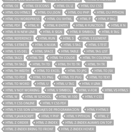
HTML OI
HTML OI ICONS
HTML OL LI
HTML OU CSS
HTML OU HTML5
HTML OU JSON
HTML OU PHP
HTML OU PYTHON
HTML OU WORDPRESS
HTML OU XHTML
HTML P
HTML P TAG
HTML PDF
HTML R
HTML R ENTITY
HTML R FUNCTION
HTML R N
HTML R N NEW LINE
HTML R SIGN
HTML R SYMBOL
HTML R TAG
HTML REFERENCE
HTML RUN
HTML S
HTML S ELEMENT
HTML S ETIKETI
HTML S NULYA
HTML S TAG
HTML S TEST
HTML S VS DEL
HTML SPACE
HTML TABLE
HTML TAG LIST
HTML TAGS
HTML TH
HTML TH COLOR
HTML TH COLSPAN
HTML TH TAG
HTML TH TD
HTML TH TD TR
HTML TH TR
HTML TH WIDTH
HTML TO EXCEL
HTML TO JPG
HTML TO JSX
HTML TO PDF
HTML TO PNG
HTML TO PUG
HTML TO TEXT
HTML TO WORD
HTML U
HTML U TAG
HTML V LINK
HTML V NOT WORKING
HTML V SYMBOL
HTML V-FOR
HTML VS HTML5
HTML W
HTML W SCHOOL
HTML W-100
HTML Y CSS
HTML Y CSS ONLINE
HTML Y CSS PDF
HTML Y CSS SON LENGUAJES DE PROGRAMACION
HTML Y HTML5
HTML Y JAVASCRIPT
HTML Y PHP
HTML Y PYTHON
HTML Z
HTML Z ORDER
HTML Z-INDEX
HTML Z-INDEX ALWAYS ON TOP
HTML Z-INDEX BRING TO FRONT
HTML Z-INDEX HOVER