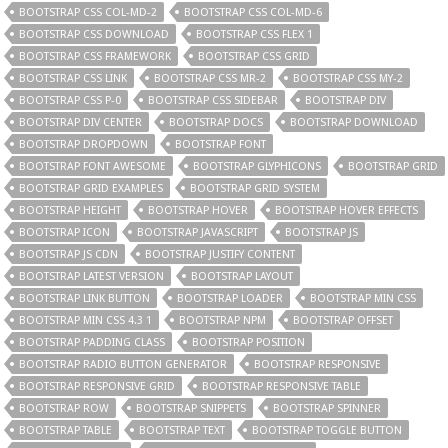
BOOTSTRAP CSS COL-MD-2
BOOTSTRAP CSS COL-MD-6
BOOTSTRAP CSS DOWNLOAD
BOOTSTRAP CSS FLEX 1
BOOTSTRAP CSS FRAMEWORK
BOOTSTRAP CSS GRID
BOOTSTRAP CSS LINK
BOOTSTRAP CSS MR-2
BOOTSTRAP CSS MY-2
BOOTSTRAP CSS P-0
BOOTSTRAP CSS SIDEBAR
BOOTSTRAP DIV
BOOTSTRAP DIV CENTER
BOOTSTRAP DOCS
BOOTSTRAP DOWNLOAD
BOOTSTRAP DROPDOWN
BOOTSTRAP FONT
BOOTSTRAP FONT AWESOME
BOOTSTRAP GLYPHICONS
BOOTSTRAP GRID
BOOTSTRAP GRID EXAMPLES
BOOTSTRAP GRID SYSTEM
BOOTSTRAP HEIGHT
BOOTSTRAP HOVER
BOOTSTRAP HOVER EFFECTS
BOOTSTRAP ICON
BOOTSTRAP JAVASCRIPT
BOOTSTRAP JS
BOOTSTRAP JS CDN
BOOTSTRAP JUSTIFY CONTENT
BOOTSTRAP LATEST VERSION
BOOTSTRAP LAYOUT
BOOTSTRAP LINK BUTTON
BOOTSTRAP LOADER
BOOTSTRAP MIN CSS
BOOTSTRAP MIN CSS 4.3 1
BOOTSTRAP NPM
BOOTSTRAP OFFSET
BOOTSTRAP PADDING CLASS
BOOTSTRAP POSITION
BOOTSTRAP RADIO BUTTON GENERATOR
BOOTSTRAP RESPONSIVE
BOOTSTRAP RESPONSIVE GRID
BOOTSTRAP RESPONSIVE TABLE
BOOTSTRAP ROW
BOOTSTRAP SNIPPETS
BOOTSTRAP SPINNER
BOOTSTRAP TABLE
BOOTSTRAP TEXT
BOOTSTRAP TOGGLE BUTTON