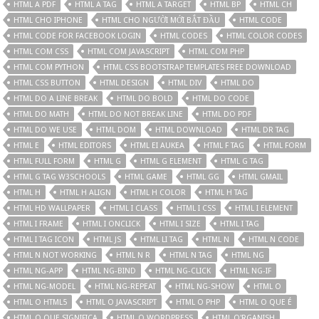
HTML A PDF
HTML A TAG
HTML A TARGET
HTML BP
HTML CH
HTML CHO IPHONE
HTML CHO NGƯỜI MỚI BẮT ĐẦU
HTML CODE
HTML CODE FOR FACEBOOK LOGIN
HTML CODES
HTML COLOR CODES
HTML COM CSS
HTML COM JAVASCRIPT
HTML COM PHP
HTML COM PYTHON
HTML CSS BOOTSTRAP TEMPLATES FREE DOWNLOAD
HTML CSS BUTTON
HTML DESIGN
HTML DIV
HTML DO
HTML DO A LINE BREAK
HTML DO BOLD
HTML DO CODE
HTML DO MATH
HTML DO NOT BREAK LINE
HTML DO PDF
HTML DO WE USE
HTML DOM
HTML DOWNLOAD
HTML DR TAG
HTML E
HTML EDITORS
HTML EI AUKEA
HTML F TAG
HTML FORM
HTML FULL FORM
HTML G
HTML G ELEMENT
HTML G TAG
HTML G TAG W3SCHOOLS
HTML GAME
HTML GG
HTML GMAIL
HTML H
HTML H ALIGN
HTML H COLOR
HTML H TAG
HTML HD WALLPAPER
HTML I CLASS
HTML I CSS
HTML I ELEMENT
HTML I FRAME
HTML I ONCLICK
HTML I SIZE
HTML I TAG
HTML I TAG ICON
HTML JS
HTML LI TAG
HTML N
HTML N CODE
HTML N NOT WORKING
HTML N R
HTML N TAG
HTML NG
HTML NG-APP
HTML NG-BIND
HTML NG-CLICK
HTML NG-IF
HTML NG-MODEL
HTML NG-REPEAT
HTML NG-SHOW
HTML O
HTML O HTML5
HTML O JAVASCRIPT
HTML O PHP
HTML O QUE É
HTML O QUE SIGNIFICA
HTML O WORDPRESS
HTML O'RGANISH