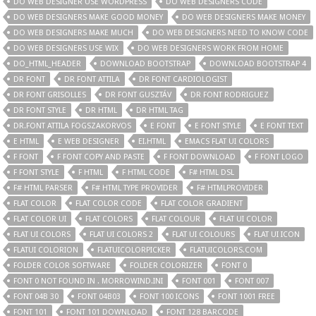
DO WEB DESIGNER USE WORDPRESS
DO WEB DESIGNERS CODE
DO WEB DESIGNERS MAKE GOOD MONEY
DO WEB DESIGNERS MAKE MONEY
DO WEB DESIGNERS MAKE MUCH
DO WEB DESIGNERS NEED TO KNOW CODE
DO WEB DESIGNERS USE WIX
DO WEB DESIGNERS WORK FROM HOME
DO_HTML_HEADER
DOWNLOAD BOOTSTRAP
DOWNLOAD BOOTSTRAP 4
DR FONT
DR FONT ATTILA
DR FONT CARDIOLOGIST
DR FONT GRISOLLES
DR FONT GUSZTÁV
DR FONT RODRIGUEZ
DR FONT STYLE
DR HTML
DR HTML TAG
DR.FONT ATTILA FOGSZAKORVOS
E FONT
E FONT STYLE
E FONT TEXT
E HTML
E WEB DESIGNER
EI.HTML
EMACS FLAT UI COLORS
F FONT
F FONT COPY AND PASTE
F FONT DOWNLOAD
F FONT LOGO
F FONT STYLE
F HTML
F HTML CODE
F# HTML DSL
F# HTML PARSER
F# HTML TYPE PROVIDER
F# HTMLPROVIDER
FLAT COLOR
FLAT COLOR CODE
FLAT COLOR GRADIENT
FLAT COLOR UI
FLAT COLORS
FLAT COLOUR
FLAT UI COLOR
FLAT UI COLORS
FLAT UI COLORS 2
FLAT UI COLOURS
FLAT UI ICON
FLATUI COLORION
FLATUICOLORPICKER
FLATUICOLORS.COM
FOLDER COLOR SOFTWARE
FOLDER COLORIZER
FONT 0
FONT 0 NOT FOUND IN . MORROWIND.INI
FONT 001
FONT 007
FONT 04B 30
FONT 04B03
FONT 100 ICONS
FONT 1001 FREE
FONT 101
FONT 101 DOWNLOAD
FONT 128 BARCODE