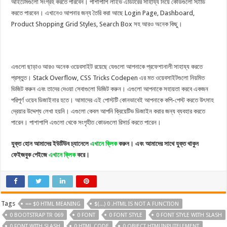
আইটেমগুলো সংগ্রহ করতে পারবেন। পাশাপাশি লাইভ এডিটরের সাহায্য নিয়ে কোডগুলো স্টাডি
করতে পারবেন। এখানেও আপনার জন্য তৈরি করা আছে Login Page, Dashboard,
Product Shopping Grid Styles, Search Box সহ আরও অনেক কিছু।
এগুলো ছাড়াও আরও অনেক ওয়েবসাইট রয়েছে যেগুলো আপনাকে প্রফেশানালী সাহায্য করতে
প্রস্তুত। Stack Overflow, CSS Tricks Codepen এর মত ওয়েবসাইটগুলো নিয়মিত
ভিজিট করুন এবং তাদের দেওয়া সেবাগুলো ভিজিট করুন। এগুলো আপনাকে সহায়তা করবে একজন
পরিপূর্ণ ওয়েব ডিজাইনার হতে। আমাদের এই পোস্টটি কোনভাবেই আপনাকে কপি-পেস্ট করতে উৎসাহ
দে্রয়ার উদ্দেশ্য লেখা হয়নি। এগুলো কেবল আপনি ক্রিয়েটিভ ডিজাইন করার জন্য ব্যবহার করতে
পারেন। পাশাপাশি এগুলো থেকে সংগৃহীত কোডগুলো রিসার্চ করতে পারেন।
যুক্ত হোন আমাদের ইউটিউব চ্যানেলে
এখানে ক্লিক
করুন। এবং আমাদের সাথে যুক্ত থাকুন
ফেইজবুক পেইজে
এখানে ক্লিক
করে।
Tags
== $0 HTML MEANING
$(...) 0 .HTML IS NOT A FUNCTION
0 BOOTSTRAP TR 069
0 FONT
0 FONT STYLE
0 FONT STYLE WITH SLASH
0 FONT WITH SLASH
0 HTML CODE
0 OBJECT HTMLINPUTELEMENT