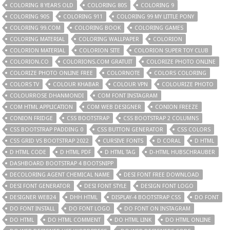
COLORING 8 YEARS OLD
COLORING 80S
COLORING 9
COLORING 90S
COLORING 911
COLORING 99 MY LITTLE PONY
COLORING 99.COM
COLORING BOOK
COLORING GAMES
COLORING MATERIAL
COLORING WALLPAPER
COLORION
COLORION MATERIAL
COLORION SITE
COLORION SUPER TOY CLUB
COLORION.CO
COLORIONS.COM GRATUIT
COLORIZE PHOTO ONLINE
COLORIZE PHOTO ONLINE FREE
COLORNOTE
COLORS COLORING
COLORS TV
COLOUR KHABAR
COLOUR VPN
COLOURIZE PHOTO
COLOURROSE DHANMONDI
COM FONT INSTAGRAM
COM HTML APPLICATION
COM WEB DESIGNER
CONION FREEZE
CONION FRIDGE
CSS BOOTSTRAP
CSS BOOTSTRAP 2 COLUMNS
CSS BOOTSTRAP PADDING 0
CSS BUTTON GENERATOR
CSS COLORS
CSS GRID VS BOOTSTRAP 2022
CURSIVE FONTS
D CORAL
D HTML
D HTML CODE
D HTML PDF
D HTML TAG
D-HTML HUBSCHRAUBER
DASHBOARD BOOTSTRAP 4 BOOTSNIPP
DECOLORING AGENT CHEMICAL NAME
DESI FONT FREE DOWNLOAD
DESI FONT GENERATOR
DESI FONT STYLE
DESIGN FONT LOGO
DESIGNER WEB24
DHH HTML
DISPLAY-4 BOOTSTRAP CSS
DO FONT
DO FONT INSTALL
DO FONT LOGO
DO FONT ON INSTAGRAM
DO HTML
DO HTML COMMENT
DO HTML LINK
DO HTML ONLINE