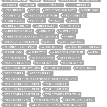
UICOLOR
UNIBOOT
UTF 8 HTML CODE
UTF-8 HTML META
UTF-8 HTML TAG
V FONT
V FONT COPY AND PASTE
V FONT LOGO
V FONT STYLE
V FONT STYLE COPY PASTE
V FONT STYLE TEXT
V FONT SYMBOL
V FONT TEXT
V-COLOR
V-HTML
V-HTML ALTERNATIVE
V-HTML EXAMPLE
V-HTML FILTER
V-HTML NOT WORKING
V-HTML VUE
V-HTML VUEJS
V-HTML' DIRECTIVE CAN LEAD TO XSS ATTACK
VH HTML
VIM COLORSCHEME FLAT UI
W FONT
W FONT AWESOME
W FONT COPY AND PASTE
W FONT DESIGN
W FONT FREE DOWNLOAD
W FONT LOGO
W FONT STYLE
W FONT STYLE COPY PASTE
W HTML
W HTML SCHOOL
W3SCHOOL HTML
WEB 3 DESIGNER
WEB CHO DESIGNER
WEB DESIGN 101
WEB DESIGN 4K
WEB DESIGN FOR LAW FIRMS
WEB DESIGN LOGO
WEB DESIGN N
WEB DESIGNER
WEB DESIGNER 01
WEB DESIGNER 1 YEAR EXPERIENCE INTERVIEW QUESTIONS
WEB DESIGNER 10 PREMIUM
WEB DESIGNER 11
WEB DESIGNER 12 PREMIUM
WEB DESIGNER 15
WEB DESIGNER 15 PREMIUM
WEB DESIGNER 17 PREMIUM
WEB DESIGNER 2022
WEB DESIGNER 23
WEB DESIGNER 293 PDF
WEB DESIGNER 3
WEB DESIGNER 3 YEARS EXPERIENCE SALARY