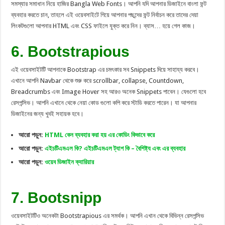
সমস্যার সমাধান নিয়ে হাজির Bangla Web Fonts। আপনি যদি আপনার ডিজাইনে বাংলা ফন্ট
ব্যবহার করতে চান, তাহলে এই ওয়েবসাইটে গিয়ে আপনার পছন্দের ফন্ট নির্বাচন করে তাদের দেয়া
লিংকটগুলো আপনার HTML এবং CSS ফাইলে যুক্ত করে নিন। ব্যাস… হয়ে গেল কাজ।
6. Bootstrapious
এই ওয়েবসাইটটি আপনাকে Bootstrap এর চমৎকার সব Snippets দিয়ে সাহায্য করবে।
এখানে আপনি Navbar থেকে শুরু করে scrollbar, collapse, Countdown,
Breadcrumbs এবং Image Hover সহ আরও অনেক Snippets পাবেন। যেগুলো হবে
রেসপন্সিভ। আপনি এখানে থেকে নেয়া কোড গুলো কপি করে স্টাডি করতে পারেন। যা আপনার
ডিজাইনের জন্য খুবই সহায়ক হবে।
আরো পড়ুন:
HTML কেন ব্যবহার করা হয় এর কোডিং কিভাবে করে
আরো পড়ুন:
এইচটিএমএল কি? এইচটিএমএল ট্যাগ কি – বৈশিষ্ট্য এবং এর ব্যবহার
আরো পড়ুন:
ওয়েব ডিজাইন ক্যারিয়ার
7. Bootsnipp
ওয়েবসাইটটিও অনেকটা Bootstrapious এর সমর্থক। আপনি এখান থেকে বিভিন্ন রেসপন্সিভ