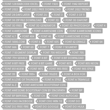
FONT 128 BARCODE EXCEL
FONT 1920
FONT 1942 REPORT
FONT 2022
FONT 2022 FREE DOWNLOAD
FONT 2022 TREND
FONT 28 DAYS LATER
FONT 2U
FONT 3
FONT 3 OF 9
FONT 30 ZIP FILE DOWNLOAD
FONT 3D
FONT 3D DAFONT
FONT 3D FREE
FONT 3D GENERATOR
FONT 3D PHOTOSHOP
FONT 4
FONT 4 AWESOME
FONT 4 AWESOME CDN
FONT 4 AWESOME ICONS
FONT 4.7
FONT 404
FONT 46
FONT 5 AWESOME ICONS
FONT 5000.COM
FONT 6
FONT 60S
FONT 62 DRAGZ
FONT 64
FONT 666
FONT 69
FONT 7
FONT 7 SEGMENT
FONT 7 SEGMENT DISPLAY
FONT 700 WEIGHT
FONT 70S
FONT 7TH SERVICE
FONT 8 BIT
FONT 8 BIT DOWNLOAD
FONT 8 BIT FREE
FONT 8 BIT GAME
FONT 80'S
FONT 80S NEON
FONT 8514OEM
FONT 90'S
FONT 90S FREE
FONT 90S STYLE
FONT 99
FONT 999+
FONT 9SLIDE
FONT A BOX FOR
FONT A LOVE OF THUNDER
FONT A STYLE
FONT A TRIANGLE
FONT A-Z
FONT AWESOME BOOTSTRAP CDN
FONT AWESOME BOOTSTRAP CDN BY STACKPATH
FONT BP
FONT BP IMPERIAL
FONT CH
FONT CHO AUTOCAD
FONT CHO FACEBOOK
FONT CHO WIN 10
FONT DO
FONT DO FREE FIRE
FONT DO GOOGLE
FONT DO HULK