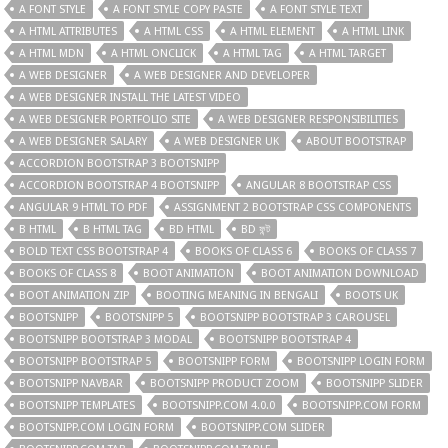
A FONT STYLE
A FONT STYLE COPY PASTE
A FONT STYLE TEXT
A HTML ATTRIBUTES
A HTML CSS
A HTML ELEMENT
A HTML LINK
A HTML MDN
A HTML ONCLICK
A HTML TAG
A HTML TARGET
A WEB DESIGNER
A WEB DESIGNER AND DEVELOPER
A WEB DESIGNER INSTALL THE LATEST VIDEO
A WEB DESIGNER PORTFOLIO SITE
A WEB DESIGNER RESPONSIBILITIES
A WEB DESIGNER SALARY
A WEB DESIGNER UK
ABOUT BOOTSTRAP
ACCORDION BOOTSTRAP 3 BOOTSNIPP
ACCORDION BOOTSTRAP 4 BOOTSNIPP
ANGULAR 8 BOOTSTRAP CSS
ANGULAR 9 HTML TO PDF
ASSIGNMENT 2 BOOTSTRAP CSS COMPONENTS
B HTML
B HTML TAG
BD HTML
BD ফন্ট
BOLD TEXT CSS BOOTSTRAP 4
BOOKS OF CLASS 6
BOOKS OF CLASS 7
BOOKS OF CLASS 8
BOOT ANIMATION
BOOT ANIMATION DOWNLOAD
BOOT ANIMATION ZIP
BOOTING MEANING IN BENGALI
BOOTS UK
BOOTSNIPP
BOOTSNIPP 5
BOOTSNIPP BOOTSTRAP 3 CAROUSEL
BOOTSNIPP BOOTSTRAP 3 MODAL
BOOTSNIPP BOOTSTRAP 4
BOOTSNIPP BOOTSTRAP 5
BOOTSNIPP FORM
BOOTSNIPP LOGIN FORM
BOOTSNIPP NAVBAR
BOOTSNIPP PRODUCT ZOOM
BOOTSNIPP SLIDER
BOOTSNIPP TEMPLATES
BOOTSNIPP.COM 4.0.0
BOOTSNIPP.COM FORM
BOOTSNIPP.COM LOGIN FORM
BOOTSNIPP.COM SLIDER