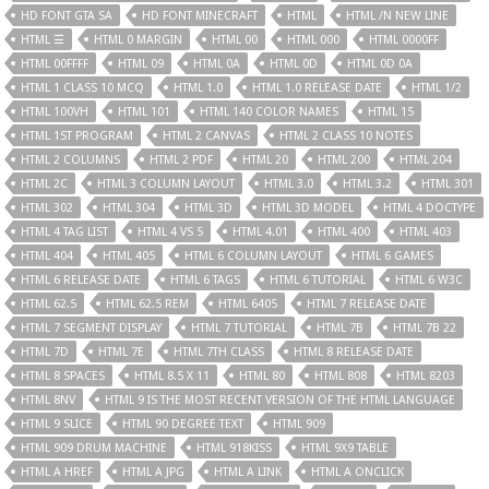
HD FONT GTA SA
HD FONT MINECRAFT
HTML
HTML /N NEW LINE
HTML ☰
HTML 0 MARGIN
HTML 00
HTML 000
HTML 0000FF
HTML 00FFFF
HTML 09
HTML 0A
HTML 0D
HTML 0D 0A
HTML 1 CLASS 10 MCQ
HTML 1.0
HTML 1.0 RELEASE DATE
HTML 1/2
HTML 100VH
HTML 101
HTML 140 COLOR NAMES
HTML 15
HTML 1ST PROGRAM
HTML 2 CANVAS
HTML 2 CLASS 10 NOTES
HTML 2 COLUMNS
HTML 2 PDF
HTML 20
HTML 200
HTML 204
HTML 2C
HTML 3 COLUMN LAYOUT
HTML 3.0
HTML 3.2
HTML 301
HTML 302
HTML 304
HTML 3D
HTML 3D MODEL
HTML 4 DOCTYPE
HTML 4 TAG LIST
HTML 4 VS 5
HTML 4.01
HTML 400
HTML 403
HTML 404
HTML 405
HTML 6 COLUMN LAYOUT
HTML 6 GAMES
HTML 6 RELEASE DATE
HTML 6 TAGS
HTML 6 TUTORIAL
HTML 6 W3C
HTML 62.5
HTML 62.5 REM
HTML 6405
HTML 7 RELEASE DATE
HTML 7 SEGMENT DISPLAY
HTML 7 TUTORIAL
HTML 7B
HTML 7B 22
HTML 7D
HTML 7E
HTML 7TH CLASS
HTML 8 RELEASE DATE
HTML 8 SPACES
HTML 8.5 X 11
HTML 80
HTML 808
HTML 8203
HTML 8NV
HTML 9 IS THE MOST RECENT VERSION OF THE HTML LANGUAGE
HTML 9 SLICE
HTML 90 DEGREE TEXT
HTML 909
HTML 909 DRUM MACHINE
HTML 918KISS
HTML 9X9 TABLE
HTML A HREF
HTML A JPG
HTML A LINK
HTML A ONCLICK