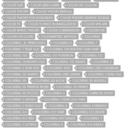
COLOR FLAT
COLOR LINES GAME
COLOR OR COLOUR
COLOR THEORY
COLOR THEORY BANGLA
COLOR THEORY FOR DESIGNERS
COLOR THEORY GRAPHIC DESIGN
COLOR TV
COLOR TV PRICE IN BANGLADESH
COLOR VPN APK
COLOR WHEEL THEORY
COLOR.COMBINATION
COLORCON
COLORCON LOGIN
COLORIMETRIC METHOD
COLORING
COLORING _8_ PRINCESSES
COLORING 0
COLORING 1
COLORING 1 YEAR OLD
COLORING 100 PERCENT GRAY HAIR
COLORING 101
COLORING 101 POKEMON
COLORING 123
COLORING 18 MONTH OLD
COLORING 1ST GRADE
COLORING 2
COLORING 2 YEAR OLD
COLORING 2022
COLORING 2022 CALENDAR
COLORING 2D SHAPES
COLORING 2ND GRADE
COLORING 3 YEAR OLD
COLORING 3D
COLORING 3D BOOK
COLORING 3D MODELS
COLORING 3D PRINTER RESIN
COLORING 3D PRINTS
COLORING 3D PUZZLE
COLORING 5
COLORING 5 MINUTE EPOXY
COLORING 5 SENSES
COLORING 5 YEAR OLD HAIR
COLORING 5 YEARS OLD
COLORING 6
COLORING 6 FRIENDS
COLORING 6.0
COLORING 613 HAIR
COLORING 613 WEAVE
COLORING 613 WIG
COLORING 6TH GRADE
COLORING 7
COLORING 7 LETTERS
COLORING 8
COLORING 8 FLOWERS