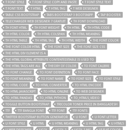
T FONT STYLE
T FONT STYLE COPY AND PASTE
T FONT STYLE TEXT
T FONT TEXT
T HTML
T HTML TAG
T WEB DESIGNER
TABLE CSS BOOTSTRAP
TABS BOOTSTRAP 3 BOOTSNIPP
TAP BOOSTER
TELECHARGER WEB DESIGNER 7 GRATUIT
TH FONT DOWNLOAD
TH FONT HTML
TH FONT WEIGHT
TH HTML
TH HTML CODE
TH HTML COLOR
TH HTML COLSPAN
TH HTML MEANING
TH HTML TABLE
TH HTML TAG
TH HTML WIDTH
THE FONT COLOR
THE FONT COLOR HTML
THE FONT SIZE
THE FONT SIZE CSS
THE HTML DIV ELEMENT IS A
THE HTML GLOBAL ATTRIBUTE CONTENTEDITABLE IS USED TO
THE HTML TAGS ARE ALL
THEORY OF COLOR
TO FONT CALIBRI
TO FONT CHANGE
TO FONT DEFINITION
TO FONT FACE
TO FONT MEANING
TO FONT NAME
TO FONT SIZE
TO FONT STYLE
TO HTML CODE
TO HTML CONVERTER
TO HTML ENCODE
TO HTML JAVASCRIPT
TO HTML ONLINE
TO WEB DESIGNER
TO_HTML PANDAS
TO_HTML PYTHON
TO_HTML5_VIDEO
TOGGLE BUTTON BOOTSTRAP
TRICOLOR TONER PRICE IN BANGLADESH
TTF
TTF BANGLA FONT
TTF FONT
TTF FONTS
TWITTER BOOTSTRAP BUTTON GENERATOR
U FONT
U FONT LETTER
U FONT STYLE
U HTML
U HTML MEANING
U HTML TAG
U HTML5
U WEB DESIGNER
UCOL
UCOL 2
UCOL 2 MG
UI FLAT COLOR