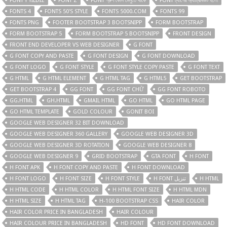
FONT Y YILDIZ
FONT Z
FONT গ্রুপ কোন মেনুতে থাকে
FONT ট্যাগের অ্যাট্রিবিউট হলো
FONTS 4
FONTS 50'S STYLE
FONTS 5000.COM
FONTS 99
FONTS PNG
FOOTER BOOTSTRAP 3 BOOTSNIPP
FORM BOOTSTRAP
FORM BOOTSTRAP 5
FORM BOOTSTRAP 5 BOOTSNIPP
FRONT DESIGN
FRONT END DEVELOPER VS WEB DESIGNER
G FONT
G FONT COPY AND PASTE
G FONT DESIGN
G FONT DOWNLOAD
G FONT LOGO
G FONT STYLE
G FONT STYLE COPY PASTE
G FONT TEXT
G HTML
G HTML ELEMENT
G HTML TAG
G HTML5
GET BOOTSTRAP
GET BOOTSTRAP 4
GG FONT
GG FONT CHỮ
GG FONT ROBOTO
GG.HTML
GH.HTML
GMAIL HTML
GO HTML
GO HTML PAGE
GO HTML TEMPLATE
GOLD COLOUR
GONIT BOI
GOOGLE WEB DESIGNER 32 BIT DOWNLOAD
GOOGLE WEB DESIGNER 360 GALLERY
GOOGLE WEB DESIGNER 3D
GOOGLE WEB DESIGNER 3D ROTATION
GOOGLE WEB DESIGNER 8
GOOGLE WEB DESIGNER 9
GRID BOOTSTRAP
GTA FONT
H FONT
H FONT APK
H FONT COPY AND PASTE
H FONT DOWNLOAD
H FONT LOGO
H FONT SIZE
H FONT STYLE
H FONT تنزيل
H HTML
H HTML CODE
H HTML COLOR
H HTML FONT SIZE
H HTML MDN
H HTML SIZE
H HTML TAG
H-100 BOOTSTRAP CSS
HAIR COLOR
HAIR COLOR PRICE IN BANGLADESH
HAIR COLOUR
HAIR COLOUR PRICE IN BANGLADESH
HD FONT
HD FONT DOWNLOAD