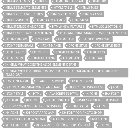
HTML4 VS HTML5
HTML5
HTML5 BOILERPLATE
HTML5 BP
HTML5 SEMANTIC ELEMENTS
HTML5 TABLE
HTML5 TAGS
HTML5 VIDEO ATTRIBUTES
HTML5 VS HTML4
HTML5 Y CSS3
HTML5 Z-INDEX
HTML5.COM GAMES
HTML5TEST
HTML5TEST.COM ANDROID
HTML6 NEW FEATURES
HTMLCOLLECTION 0
HTMLCOLLECTION 0 UNDEFINED
HTTP AND HTML STANDARDS ARE DEFINED BY
I DON'T KNOW
I FONT APK
I FONT APP
I FONT DOWNLOAD
I FONT INSTAGRAM
I FONT MAKER
I FONT STYLE
I FONT STYLE TEXT
I HTML CODE
I HTML CSS
I HTML ELEMENT
I HTML ICON
I HTML MDN
I HTML MEANING
I HTML SIZE
I HTML TAG
IN HTML WHAT DOES THE ASIDE ELEMENT DEFINE
IN HTML WHICH ATTRIBUTE IS USED TO SPECIFY THAT AN INPUT FIELD MUST BE
FILLED OUT
IOS FONT NAME
IP ADDRESS কাকে বলে
IPHONE FONT
IS HTML A PROGRAMMING LANGUAGE
ITEXT 7 BOOTSTRAP CSS
J FONT
J FONT STYLE
J HTML
JAVASCRIPT IN HTML
JH FONT
JHA FONT
JIO.HTML
JR HTML
JR HTML INDEED
JUSTIFY CONTENT BOOTSTRAP
JUSTIFY-CONTENT-CENTER BOOTSTRAP
K HTML CODE
K.HTML
KH FONT
KH FONT ÁRFOLYAM
KH FONT FOR PHOTOSHOP
KH FONT FREE DOWNLOAD
KH FONT GENERATOR
KHO FONT
KHO FONT CHỮ
KHO FONT CHỮ TỔNG HỢP LỚN NHẤT
L HTML