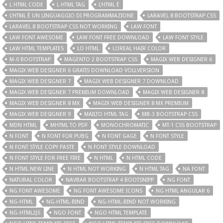
L HTML CODE
L HTML TAG
L'HTML È
L'HTML È UN LINGUAGGIO DI PROGRAMMAZIONE
LARAVEL 8 BOOTSTRAP CSS
LARAVEL 8 BOOTSTRAP CSS NOT WORKING
LAW FONT
LAW FONT AWESOME
LAW FONT FREE DOWNLOAD
LAW FONT STYLE
LAW HTML TEMPLATES
LO HTML
LOREAL HAIR COLOR
M-0 BOOTSTRAP
MAGENTO 2 BOOTSTRAP CSS
MAGIX WEB DESIGNER 6
MAGIX WEB DESIGNER 6 GRATIS DOWNLOAD VOLLVERSION
MAGIX WEB DESIGNER 7
MAGIX WEB DESIGNER 7 DOWNLOAD
MAGIX WEB DESIGNER 7 PREMIUM DOWNLOAD
MAGIX WEB DESIGNER 8
MAGIX WEB DESIGNER 8 MX
MAGIX WEB DESIGNER 8 MX PREMIUM
MAGIX WEB DESIGNER 9
MAILTO HTML TAG
MB-3 BOOTSTRAP CSS
MDN HTML
MHTML TO PDF
MONOCHROMATIC
MT-1 CSS BOOTSTRAP
N FONT
N FONT FOR PUBG
N FONT GAGE
N FONT STYLE
N FONT STYLE COPY PASTE
N FONT STYLE DOWNLOAD
N FONT STYLE FOR FREE FIRE
N HTML
N HTML CODE
N HTML NEW LINE
N HTML NOT WORKING
N HTML TAG
NA FONT
NATURAL COLOR
NAVBAR BOOTSTRAP 4 BOOTSNIPP
NG FONT
NG FONT AWESOME
NG FONT AWESOME ICONS
NG HTML ANGULAR 6
NG-HTML
NG-HTML-BIND
NG-HTML-BIND NOT WORKING
NG-HTML2JS
NGO FONT
NGO HTML TEMPLATE