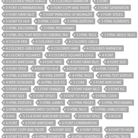
3 COLORED PRIDE FLAGS
3 COLORED RAINBOW
3 FONT
3 FONT COMBINATIONS
3 FONT COPY AND PASTE
3 FONT GENERATOR
3 FONT HÁNY KILÓ
3 FONT PRINCIPLE OF MORALITY
3 FONT STYLES
3 FONT TO HUF
3 HTML CODE
3 HTML EDITORS
3 HTML ELEMENTS
3 HTML ENCODING
3 HTML PROGRAMS
3 HTML TAG THAT NEED NO ENDING TAG
3 HTML TAGS
3 HTML VIDEO TAGS
4 COLOR PEN
4 COLORED CAT
4 COLORED GIRLS
4 COLORED GIRLS CAST
4 COLORED HAIR
4 COLORED RAINBOW
4 COLORED SQUARES
4 COLORED SQUARES LOGO
4 FONT
4 FONT AWESOME
4 FONT FREE
4 FONT HÁNY KILÓ
4 FONT SIZE
4 FONT STYLE
4 FONT TO HUF
4 FONT TYPES
4 HTML CODE
4 HTML ELEMENTS
4 HTML ENTITY
4 HTML TAGS
4 HTML TEXT EDITOR
4 WEB DESIGNER
4.HTML QUE ES
5 CORE
5 FONT AWESOME
5 FONT CRABIT
5 FONT FAMILIES
5 FONT HÁNY KILÓ
5 FONT KG
5 FONT SIZE
5 FONT STYLES
5 FONT TO HUF
5 HTML CODE
5 HTML EDITORS
5 HTML GAMES
5 HTML PAGES
5 HTML PROGRAMS
5 HTML PROGRAMS WITH OUTPUT
5 HTML TAGS
5 HTML UNBLOCKED
5 কলমা
5.15.4 FONT AWESOME ICONS
50 FONT STYLE
6 BOOK
6 FONT
6 FONT AWESOME
6 FONT COMBINATION
6 FONT COPY AND PASTE
6 FONT SIZE
6 FONT STYLE
6 FONT TO HUF
6 FONT TO KG
6 HTML ELEMENTS
6 HTML HEADINGS
6 HTML TAGS