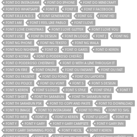
FONT DO INSTAGRAM
FONT DO IPHONE
FONT DO MINECRAFT
FONT DO WHATSAPP
FONT E
FONT F
FONT F FACEBOOK
FONT F.R.I.E.N.D.S
FONT GENERATOR
FONT GG
FONT HD
FONT I AM
FONT I FEEL LIKE PABLO
FONT I LOVE
FONT I LOVE CHRISTMAS
FONT I LOVE GLITTER
FONT I LOVE YOU
FONT I USE
FONT IN DESIGN
FONT IN LOGO
FONT J
FONT NG
FONT NG PHONE
FONT NG TEKSTO
FONT NG WALA
FONT NGO NGHINH
FONT O
FONT O GARIS
FONT O KEREN
FONT O KOTAK
FONT O PODEROSO CHEFÃO
FONT O PODEROSO CHEFINHO
FONT O WITH A LINE THROUGH IT
FONT ON FIRE
FONT ONLINE
FONT OU FAISANT
FONT OU FAIT
FONT OU FASSENT
FONT OU FOND
FONT OU LAPORTA
FONT OU POLICE
FONT OU VONT
FONT S
FONT S DESIGN
FONT S KEREN
FONT S LOGO
FONT S STYLE
FONT STYLE
FONT T
FONT T SHIRT
FONT TH SARABUN
FONT TH SARABUN NEW
FONT TH SARABUN PSK
FONT TO COPY AND PASTE
FONT TO DOWNLOAD
FONT TO IMAGE
FONT TO INSTAGRAM
FONT TO PNG
FONT TO SVG
FONT TO WEB
FONT U
FONT U KEREN
FONT U LIGHT
FONT W
FONT Y
FONT Y GARY
FONT Y GARY CAMPSITE
FONT Y GARY INN
FONT Y GARY SWIMMING POOL
FONT Y KECIL
FONT Y KEREN