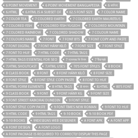
6 POINT MOVEMENT
6 POINT MOVEMENT BANGLAPEDIA
6 কালিমা
6.HTML
6.HTML IS A SUBSET OF
62.5 FONT SIZE
7 COLOR NAME
7 COLOR TEA
7 COLORED EARTH
7 COLORED EARTH MAURITIUS
7 COLORED FISH
7 COLORED FISH YUGIOH
7 COLORED MOUNTAIN
7 COLORED RAINBOW
7 COLORED SHADOW
7 COLOUR NAME
7 COLOURS NAME
7 FONT
7 FONT BTS
7 FONT COPY AND PASTE
7 FONT DIGITAL
7 FONT HÁNY KILÓ
7 FONT SIZE
7 FONT STYLE
7 FONT TO HUF
7 HTML CODE
7 HTML TAGS
7 HTML TAGS ESSENTIAL FOR SEO
7 নভেম্বর কি দিবস
7 বীরশ্রেষ্ঠ
7.HTML SHOUTCAST
7.HTML USES
70'S FONT STYLES
8 BOOK
8 CLASS BOOK
8 FONT
8 FONT HÁNY KILÓ
8 FONT SIZE
8 FONT STYLE
8 FONT STYLE COPY PASTE
8 FONT TO HUF
8 HTML FORM ELEMENTS
8 HTML TAGS
8 বানান
8.HTML
80'S FONT
9 CLASS BOOK
9 FONT
9 FONT HÁNY KG
9 FONT SIZE
9 FONT STREET KAIKORAI DUNEDIN
9 FONT STYLE
9 FONT STYLE COPY PASTE
9 FONT TIMES NEW ROMAN
9 FONT TO HUF
9 HTML CODE
9 HTML TAGS
9-10 BOOK
9-10 BOOK PDF
9-10 BOOKS
99DESIGNS WEB DESIGNER
A FONT APK
A FONT APP
A FONT DESIGN
A FONT LOGO
A FONT PACKAGE IS REQUIRED TO CORRECTLY DISPLAY THIS PAGE