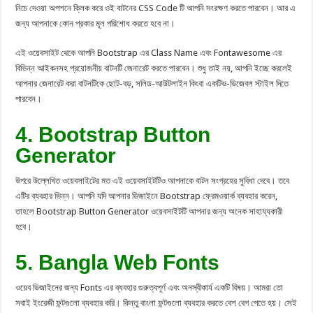
নিচে দেওয়া অপশনে ক্লিক করে ওই বাটনের CSS Code টি আপনি সংরক্ষণ করতে পারবেন। আর এ
জন্য আপনাকে কোন প্রকার মূল পরিশোধ করতে হবে না।
এই ওয়েবসাইট থেকে আপনি Bootstrap এর Class Name এবং Fontawesome এর
বিভিন্ন আইকনসহ প্রয়োজনীয় বাটনটি জেনারেট করতে পারবেন। শুধু তাই নয়, আপনি ইচ্ছে করলেই
আপনার জেনারেট করা বাটনটিকে ছোট-বড়, সলিড-আউটলাইন কিংবা একটিভ-ডিজেবল স্টাইল দিতে
পারবেন।
4. Bootstrap Button
Generator
উপরে উল্লেখিত ওয়েবসাইটের মত এই ওয়েবসাইটটিও আপনাকে বাটন সংগ্রহের সুবিধা দেবে। তবে
এটির ব্যবহার ভিন্ন। আপনি যদি আপনার ডিজাইনে Bootstrap ফ্রেমওয়ার্ক ব্যবহার করেন,
তাহলে Bootstrap Button Generator ওয়েবসাইটটি আপনার জন্য অনেক সাহায্যকারী
হবে।
5. Bangla Web Fonts
ওয়েব ডিজাইনের জন্য Fonts এর ব্যবহার গুরুত্বপূর্ণ এবং অনস্বীকার্য একটি বিষয়। আমরা তো
সবাই ইংরেজী ফন্টগুলো ব্যবহার করি। কিন্তু বাংলা ফন্টগুলো ব্যবহার করতে বেশ বেগ পেতে হয়। সেই