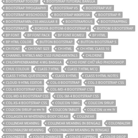
BOOTSTRAP TOOLTIP
BOOTSTRAP TUTORIAL BANGLA
BOOTSTRAP TYPOGRAPHY
BOOTSTRAP V5
BOOTSTRAP VUE
BOOTSTRAP W3SCHOOLS
BOOTSTRAP WIKIPEDIA
BOOTSTRAP কী
BOOTSTRAP.MIN.CSS ANGULAR 8
BOOTSTRAPIOUS
BOOTSTRAPPING
BOOTSTRAPS
BORDER-BOTTOM-0 BOOTSTRAP 4
BOTTOM 0 BOOTSTRAP
BP FONT
BP FONT PACK
BP FONT ROMEU
BP HTML
BP HTML COLOR
BUTTON BOOTSTRAP
BUTTON BOOTSTRAP 5
CH FONT
CH FONT SIZE
CH HTML
CH HTML CLASS 10
CHANNEL 9 HTML5 AND CSS3 FUNDAMENTALS
CHLORINE
CHLORPHENIRAMINE 4 MG BANGLA
CHO FONT CHỮ VÀO PHOTOSHOP
CHUL COLOUR
CLASS 7 HTML
CLASS 7 HTML MCQ
CLASS 7 HTML QUESTIONS
CLASS 8 HTML
CLASS 9 HTML NOTES
CLOUD 9 HTML EDITOR
COL-0 BOOTSTRAP
COL-3 BOOTSTRAP CSS
COL-6 BOOTSTRAP CSS
COL-MD-4 BOOTSTRAP CSS
COL-MD-6 BOOTSTRAP CSS
COL-SM-4 BOOTSTRAP CSS
COL-XS-4 BOOTSTRAP CSS
COLICON 10MG
COLICON SYRUP
COLICON SYRUP এর কাজ কি
COLICON TABLET
COLICON এর কাজ কি
COLLAGEN X4 WHITENING BODY CREAM
COLLINEAR
COLLINEAR MEANING
COLLINEAR MEANING IN BENGALI
COLONIALISM
COLONIALISM MEANING
COLONIALISM MEANING IN BENGALI
COLONIZER
COLOR CHANGER
COLOR CLIPPING
COLOR DROP