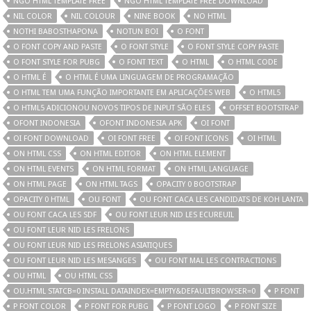
NGO HTML TEMPLATE FREE
NGO HTML TEMPLATE FREE DOWNLOAD
NIL COLOR
NIL COLOUR
NINE BOOK
NO HTML
NOTHI BABOSTHAPONA
NOTUN BOI
O FONT
O FONT COPY AND PASTE
O FONT STYLE
O FONT STYLE COPY PASTE
O FONT STYLE FOR PUBG
O FONT TEXT
O HTML
O HTML CODE
O HTML É
O HTML É UMA LINGUAGEM DE PROGRAMAÇÃO
O HTML TEM UMA FUNÇÃO IMPORTANTE EM APLICAÇÕES WEB
O HTML5
O HTML5 ADICIONOU NOVOS TIPOS DE INPUT SÃO ELES
OFFSET BOOTSTRAP
OFONT INDONESIA
OFONT INDONESIA APK
OI FONT
OI FONT DOWNLOAD
OI FONT FREE
OI FONT ICONS
OI HTML
ON HTML CSS
ON HTML EDITOR
ON HTML ELEMENT
ON HTML EVENTS
ON HTML FORMAT
ON HTML LANGUAGE
ON HTML PAGE
ON HTML TAGS
OPACITY 0 BOOTSTRAP
OPACITY 0 HTML
OU FONT
OU FONT CACA LES CANDIDATS DE KOH LANTA
OU FONT CACA LES SDF
OU FONT LEUR NID LES ECUREUIL
OU FONT LEUR NID LES FRELONS
OU FONT LEUR NID LES FRELONS ASIATIQUES
OU FONT LEUR NID LES MESANGES
OU FONT MAL LES CONTRACTIONS
OU HTML
OU HTML CSS
OU.HTML STATCB=0 INSTALL DATAINDEX=EMPTY&DEFAULTBROWSER=0
P FONT
P FONT COLOR
P FONT FOR PUBG
P FONT LOGO
P FONT SIZE