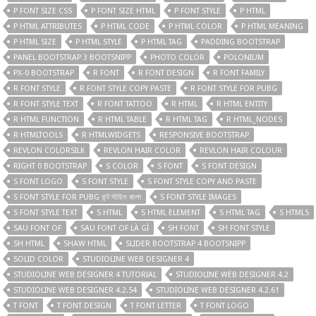
P FONT SIZE CSS
P FONT SIZE HTML
P FONT STYLE
P HTML
P HTML ATTRIBUTES
P HTML CODE
P HTML COLOR
P HTML MEANING
P HTML SIZE
P HTML STYLE
P HTML TAG
PADDING BOOTSTRAP
PANEL BOOTSTRAP 3 BOOTSNIPP
PHOTO COLOR
POLONIUM
PX-0 BOOTSTRAP
R FONT
R FONT DESIGN
R FONT FAMILY
R FONT STYLE
R FONT STYLE COPY PASTE
R FONT STYLE FOR PUBG
R FONT STYLE TEXT
R FONT TATTOO
R HTML
R HTML ENTITY
R HTML FUNCTION
R HTML TABLE
R HTML TAG
R HTML_NODES
R HTMLTOOLS
R HTMLWIDGETS
RESPONSIVE BOOTSTRAP
REVLON COLORSILK
REVLON HAIR COLOR
REVLON HAIR COLOUR
RIGHT 0 BOOTSTRAP
S COLOR
S FONT
S FONT DESIGN
S FONT LOGO
S FONT STYLE
S FONT STYLE COPY AND PASTE
S FONT STYLE FOR PUBG ফন্ট স্টাইল বাংলা
S FONT STYLE IMAGES
S FONT STYLE TEXT
S HTML
S HTML ELEMENT
S HTML TAG
S HTML5
SAU FONT OF
SAU FONT OF LÀ GÌ
SH FONT
SH FONT STYLE
SH HTML
SHAW HTML
SLIDER BOOTSTRAP 4 BOOTSNIPP
SOLID COLOR
STUDIOLINE WEB DESIGNER 4
STUDIOLINE WEB DESIGNER 4 TUTORIAL
STUDIOLINE WEB DESIGNER 4.2
STUDIOLINE WEB DESIGNER 4.2.54
STUDIOLINE WEB DESIGNER 4.2.61
T FONT
T FONT DESIGN
T FONT LETTER
T FONT LOGO