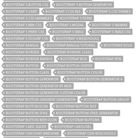
BOOTSTRAP 5 BUTTON CSS
BOOTSTRAP 5 BUTTON GENERATOR
BOOTSTRAP 5 CARD
BOOTSTRAP 5 CSS FILE
BOOTSTRAP 5 CSS THEMES
BOOTSTRAP 5 CSS VARIABLES
BOOTSTRAP 5 FORM
BOOTSTRAP 5 MIN CSS
BOOTSTRAP 5 MODAL
BOOTSTRAP 5 NAVBAR
BOOTSTRAP 5 PRINT CSS
BOOTSTRAP 5 TABLE
BOOTSTRAP 5 TABLE CSS
BOOTSTRAP 5 TOOLTIP CSS
BOOTSTRAP 5 W3SCHOOLS
BOOTSTRAP BANGLA
BOOTSTRAP BANGLA TUTORIAL
BOOTSTRAP BOLD
BOOTSTRAP BORDER
BOOTSTRAP BORDER CLASS
BOOTSTRAP BORDER RADIUS
BOOTSTRAP BOX
BOOTSTRAP BTN
BOOTSTRAP BUTTON
BOOTSTRAP BUTTON CENTER
BOOTSTRAP BUTTON CLASS
BOOTSTRAP BUTTON COLOR
BOOTSTRAP BUTTON GENERATOR
BOOTSTRAP BUTTON GENERATOR 4
BOOTSTRAP BUTTON GENERATOR BY MDB
BOOTSTRAP BUTTON GENERATOR CUSTOM COLOR
BOOTSTRAP BUTTON GRADIENT GENERATOR
BOOTSTRAP BUTTON GROUP
BOOTSTRAP BUTTON ICON
BOOTSTRAP BUTTON SIZE
BOOTSTRAP BUTTON STYLE
BOOTSTRAP BUTTON STYLE GENERATOR
BOOTSTRAP BUTTON WITH ICON
BOOTSTRAP BUTTONS
BOOTSTRAP CARD SLIDER
BOOTSTRAP CAROUSEL
BOOTSTRAP CDN FONT AWESOME
BOOTSTRAP CDN W3SCHOOLS