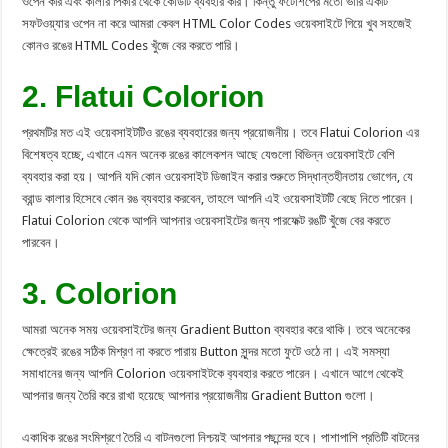
ওপেন করি এবং কালার পিকার থেকে কোডটি ব্যবহার করি। কিন্তু ফটোশপের মতো ভারি একটি
সফটওয়্যার ওপেন না করে আমরা কেবল HTML Color Codes ওয়েবসাইটে গিয়ে খুব সহজেই
কোনও রঙের HTML Codes খুঁজে বের করতে পারি।
2. Flatui Colorion
প্রথমটির মত এই ওয়েবসাইটটিও রঙের ব্যবহারের জন্য প্রয়োজনীয়। তবে Flatui Colorion এর
বিশেষত্ব হচ্ছে, এখানে এমন অনেক রঙের কালেকশন আছে যেগুলো বিভিন্ন ওয়েবসাইটে বেশি
ব্যবহার করা হয়। আপনি যদি কোন ওয়েবসাইট ডিজাইন করার শুরুতে সিদ্ধান্তহীনতায় ভোগেন, যে
ব্রান্ড কালার হিসেবে কোন রঙ ব্যবহার করবেন, তাহলে আপনি এই ওয়েবসাইটটি বেছে নিতে পারেন।
Flatui Colorion থেকে আপনি আপনার ওয়েবসাইটের জন্য পারফেক্ট রঙটি খুঁজে বের করতে
পারবেন।
3. Colorion
আমরা অনেক সময় ওয়েবসাইটের জন্য Gradient Button ব্যবহার করে থাকি। তবে অনেকের
ক্ষেত্রেই রঙের সঠিক মিশ্রণ না করতে পারায় Button সুন্দর মতো ফুটে ওঠে না। এই সমস্যা
সমাধানের জন্য আপনি Colorion ওয়েবসাইটকে ব‌্যবহার করতে পারেন। এখানে আগে থেকেই
আপনার জন্য তৈরি করে রাখা হয়েছে আপনার প্রয়োজনীয় Gradient Button গুলো।
একাধিক রঙের সংমিশ্রণে তৈরি এ বাটনগুলো নিশ্চয়ই আপনার পছন্দের হবে। পাশাপাশি প্রতিটি বাটনের