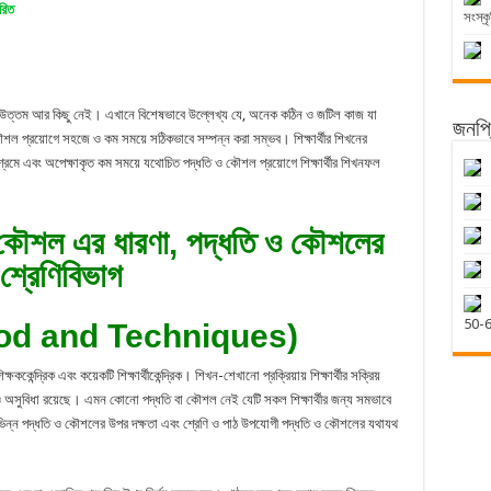
রিত
সংস্কৃ
 চেয়ে উত্তম আর কিছু নেই। এখানে বিশেষভাবে উল্লেখ্য যে, অনেক কঠিন ও জটিল কাজ যা
জনপ্র
ল প্রয়োগে সহজে ও কম সময়ে সঠিকভাবে সম্পন্ন করা সম্ভব। শিক্ষার্থীর শিখনের
 পরিশ্রমে এবং অপেক্ষাকৃত কম সময়ে যথোচিত পদ্ধতি ও কৌশল প্রয়োগে শিক্ষার্থীর শিখনফল
 কৌশল এর ধারণা, পদ্ধতি ও কৌশলের
শ্রেণিবিভাগ
50-
thod and Techniques)
্রিক এবং কয়েকটি শিক্ষার্থীকেন্দ্রিক। শিখন-শেখানো প্রক্রিয়ায় শিক্ষার্থীর সক্রিয়
ও অসুবিধা রয়েছে। এমন কোনো পদ্ধতি বা কৌশল নেই যেটি সকল শিক্ষার্থীর জন্য সমভাবে
িভিন্ন পদ্ধতি ও কৌশলের উপর দক্ষতা এবং শ্রেণি ও পাঠ উপযোগী পদ্ধতি ও কৌশলের যথাযথ