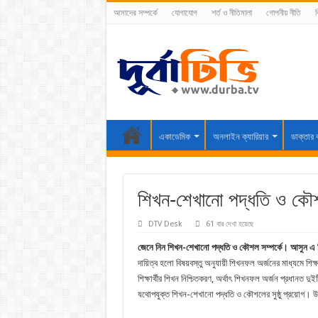
আমাদের সম্পর্কে
যোগাযোগ
শর্ত ও নীতিমালা
গোপনীয় নীতি
ব
একাডেমিক
অনলাইন ক্যারিয়ার
ডাক্তার 
শিখন-শেখানো পদ্ধতি ও কৌ
DTV Desk
61 বার দেখা হয়েছে
জেনে নিন শিখন-শেখানো পদ্ধতি ও কৌশল সম্পর্কে। আসুন এ
দায়িত্ব হলো বিষয়বস্তু অনুযায়ী শিখনফল অর্জনের মাধ্যমে শিক্
শিক্ষার্থীর শিখন নিশ্চিতকরণ, অর্থাৎ শিখনফল অর্জন প্রধানত দুইট
যথোপযুক্ত শিখন-শেখানো পদ্ধতি ও কৌশলের সুষ্ঠু প্রয়োগ। উভয়