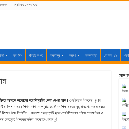
িজ্ঞাপন
English Version
বাড়ী
ব্যাংকিং
চাকরীর জগত
অন্যান্য
ভ্রমণ
উদ্যোক্তা
কোভিড-১৯
প্রব
সাম্প
শল
বিবরণ
 বিষয়ে আজকে আলোচনা করে বিস্তারিত জেনে নেওয়া যাক।
শ্রেণিকক্ষে শিক্ষকের প্রধান
দর্শনীয
ষার্থীর বিকাশ সাধন। শিখন-শেখানো পদ্ধতি ও কৌশল শিক্ষাক্রমের সুষ্ঠু বাস্তবায়নের মাধ্যমে
ি বিষয়ের উপর নির্ভরশীল। সবচেয়ে গুরুত্বপূর্ণটি হচ্ছে শ্রেণিশিক্ষকের সক্রিয় সহযোগিতা ও
 ক্ষেত্রেই শিক্ষকের ভূমিকা অত্যন্ত গুরুত্বপূর্ণ।
বিস্তা