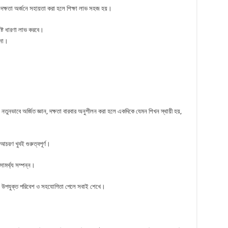
ন, দক্ষতা অর্জনে সহায়তা করা হলে শিক্ষা লাভ সহজ হয়।
্পষ্ট ধারণা লাভ করবে।
 না।
নতুনভাবে অর্জিত জ্ঞান, দক্ষতা বারবার অনুশীলন করা হলে একদিকে যেমন শিখন স্থায়ী হয়,
্ণ আচরণ খুবই গুরুত্বপূর্ণ।
সামর্থ্য সম্পন্ন।
তবে উপযুক্ত পরিবেশ ও সহযোগিতা পেলে সবাই শেখে।