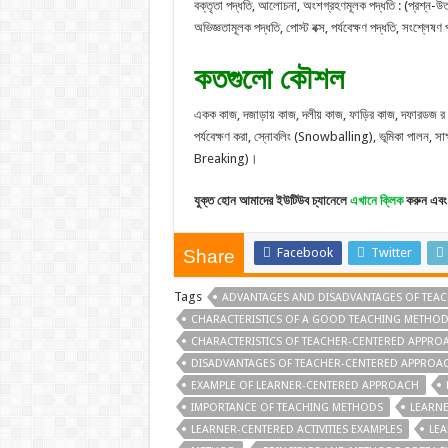
বক্তৃতা পদ্ধতি, আলোচনা, অংশগ্রহণমূলক পদ্ধতি : (প্রশ্ন-উত্ত
অভিজ্ঞতামূলক পদ্ধতি, পোস্ট বক্স, পর্যবেক্ষণ পদ্ধতি, সংশ্লেষ
কতগুলো কৌশল
একক কাজ, দজাড়ায় কাজ, দলীয় কাজ, ফাড়ির কাজ, দফারডজ র ক
পর্যবেক্ষণ করা, স্নোবলিং (Snowballing), ভূমিকা পালন, স
Breaking)।
যুক্ত হোন আমাদের ইউটিউব চ্যানেলে
এখানে ক্লিক
করুন এবং 
Facebook
Twitter
Share
Tags
ADVANTAGES AND DISADVANTAGES OF TEA
CHARACTERISTICS OF A GOOD TEACHING METHO
CHARACTERISTICS OF TEACHER-CENTERED APPRO
DISADVANTAGES OF TEACHER-CENTERED APPROA
EXAMPLE OF LEARNER-CENTERED APPROACH
IMPORTANCE OF TEACHING METHODS
LEARNE
LEARNER-CENTERED ACTIVITIES EXAMPLES
LE