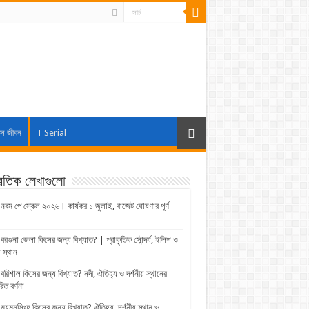
াস জীবন
T Serial
্রতিক লেখাগুলো
নবম পে স্কেল ২০২৬। কার্যকর ১ জুলাই, বাজেট ঘোষণার পূর্ণ
বরগুনা জেলা কিসের জন্য বিখ্যাত? | প্রাকৃতিক সৌন্দর্য, ইলিশ ও
় স্থান
বরিশাল কিসের জন্য বিখ্যাত? নদী, ঐতিহ্য ও দর্শনীয় স্থানের
রিত বর্ণনা
ময়মনসিংহ কিসের জন্য বিখ্যাত? ঐতিহ্য, দর্শনীয় স্থান ও