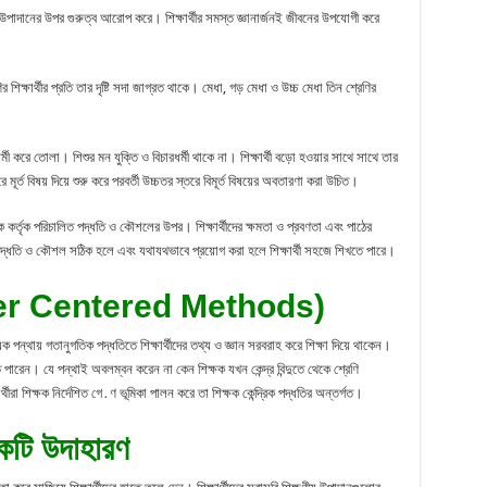
 উপাদানের উপর গুরুত্ব আরোপ করে। শিক্ষার্থীর সমস্ত জ্ঞানার্জনই জীবনের উপযোগী করে
িক্ষার্থীর প্রতি তার দৃষ্টি সদা জাগ্রত থাকে। মেধা, গড় মেধা ও উচ্চ মেধা তিন শ্রেণির
ধর্মী করে তোলা। শিশুর মন যুক্তি ও বিচারধর্মী থাকে না। শিক্ষার্থী বড়ো হওয়ার সাথে সাথে তার
 মূর্ত বিষয় দিয়ে শুরু করে পরবর্তী উচ্চতর স্তরে বিমূর্ত বিষয়ের অবতারণা করা উচিত।
 কর্তৃক পরিচালিত পদ্ধতি ও কৌশলের উপর। শিক্ষার্থীদের ক্ষমতা ও প্রবণতা এবং পাঠের
। পদ্ধতি ও কৌশল সঠিক হলে এবং যথাযথভাবে প্রয়োগ করা হলে শিক্ষার্থী সহজে শিখতে পারে।
eacher Centered Methods)
 পন্থায় গতানুগতিক পদ্ধতিতে শিক্ষার্থীদের তথ্য ও জ্ঞান সরবরাহ করে শিক্ষা দিয়ে থাকেন।
 পারেন। যে পন্থাই অবলম্বন করেন না কেন শিক্ষক যখন কেন্দ্র বিন্দুতে থেকে শ্রেণি
ার্থীরা শিক্ষক নির্দেশিত গে․ণ ভূমিকা পালন করে তা শিক্ষক কেন্দ্রিক পদ্ধতির অন্তর্গত।
একটি উদাহারণ