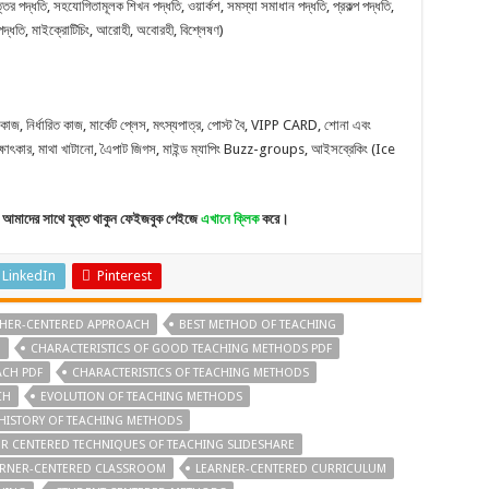
র পদ্ধতি, সহযোগিতামূলক শিখন পদ্ধতি, ওয়ার্কশ, সমস্যা সমাধান পদ্ধতি, প্রকল্প পদ্ধতি,
ণ পদ্ধতি, মাইক্রোটিচিং, আরোহী, অবোরহী, বিশ্লেষণ)
াজ, নির্ধারিত কাজ, মার্কেট প্লেস, মৎস্যপাত্র, পোস্ট বৈ, VIPP CARD, শোনা এবং
াক্ষাৎকার, মাথা খাটানো, এৈপাট জিগস, মাইন্ড ম্যাপিং Buzz-groups, আইসব্রেকিং (Ice
আমাদের সাথে যুক্ত থাকুন ফেইজবুক পেইজে
এখানে ক্লিক
করে।
LinkedIn
Pinterest
CHER-CENTERED APPROACH
BEST METHOD OF TEACHING
D
CHARACTERISTICS OF GOOD TEACHING METHODS PDF
ACH PDF
CHARACTERISTICS OF TEACHING METHODS
CH
EVOLUTION OF TEACHING METHODS
HISTORY OF TEACHING METHODS
R CENTERED TECHNIQUES OF TEACHING SLIDESHARE
ARNER-CENTERED CLASSROOM
LEARNER-CENTERED CURRICULUM