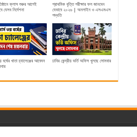
রতিষ্ঠানে ক্লাস শুরুর আগেই
প্রাথমিক বৃত্তি পরীক্ষার ফল জানবেন
ে যেসব নির্দেশনা
যেভাবে ২০২৬ | অনলাইন ও এসএমএস
পদ্ধতি
য় বর্ষের খাতা চ্যালেঞ্জের আবেদন
ঢাবির কেন্দ্রীয় ভর্তি অফিস খুলছে সোমবার
লবার