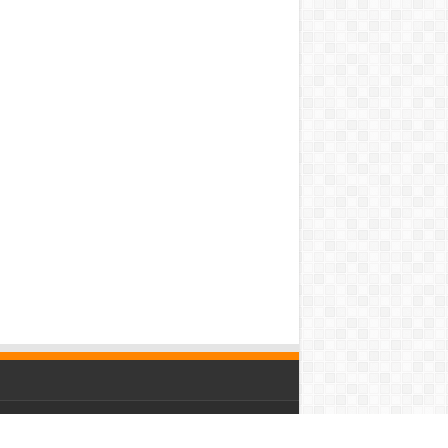
Inspired by:
Courstika