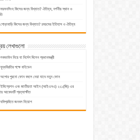
ময়মনসিংহ কিসের জন্য বিখ্যাত? ঐতিহ্য, দর্শনীয় স্থান ও
তি
পোড়াবাড়ি কিসের জন্য বিখ্যাত? চমচমের ইতিহাস ও ঐতিহ্য
িয় লেখাগুলো
লকডাউন নিয়ে যা নির্দেশ দিলেন প্রধানমন্ত্রী
যুদ্ধবিরতির পক্ষে বাইডেন
অপোর পুরনো ফোন বদলে নেয়া যাবে নতুন ফোন
ইমিগ্রেশন এবং জাতীয়তা আইন (আইএনএ) ২২১(জি) এর
় আবেদনটি প্রত্যাক্ষীত
যবিপ্রবিতে জনবল নিয়োগ