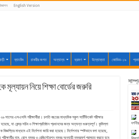
িজ্ঞাপন
English Version
বাড়ী
ব্যাংকিং
চাকরীর জগত
অন্যান্য
ভ্রমণ
উদ্যোক্তা
কোভিড-১৯
প্রব
সাম্প
ক মূল্যায়ন নিয়ে শিক্ষা বোর্ডের জরুরি
০২৬ সালের এসএসসি পরীক্ষার্থীরা। চলতি বছরের মাধ্যমিক স্কুল সার্টিফিকেট পরীক্ষার
দর্শনীয
 হয়েছে, যা কেন্দ্র সচিব ও শিক্ষাপ্রতিষ্ঠান প্রধানদের জন্য অত্যন্ত গুরুত্বপূর্ণ। কুমিল্লা
ক বিজ্ঞপ্তির মাধ্যমে এই নির্দেশনা জারি করা হয়েছে। নির্দেশনায় স্পষ্টভাবে বলা হয়েছে,
ীক্ষার্থীর নাম, রোল নম্বর ও রেজিস্ট্রেশন নম্বর অনুযায়ী নম্বরফর্দ প্রস্তুত করতে হবে
বিস্তা