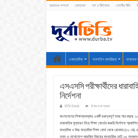
আমাদের সম্পর্কে
যোগাযোগ
শর্ত ও নীতিমালা
গোপনীয় নীতি
ব
একাডেমিক
অনলাইন ক্যারিয়ার
ডাক্তার 
এসএসসি পরীক্ষার্থীদের ধারাবাহি
নির্দেশনা
DTV Desk
9 বার দেখা হয়েছে
বাংলাদেশের শিক্ষাব্যবস্থায় একটি গুরুত্বপূর্ণ সময় পার করছে ২
ধারাবাহিক মূল্যায়ন নিয়ে শিক্ষা বোর্ডের জরুরি নির্দেশনা প্রকাশিত
মাধ্যমিক ও উচ্চ মাধ্যমিক শিক্ষা বোর্ড থেকে রোববার (৩১ মে) এ
তথ্য ও যোগাযোগ প্রযুক্তি বিষয়ের ব্যবহারিক মোট ২৫ নম্বরসহ পর