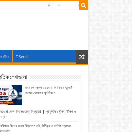
াস জীবন
T Serial
্রতিক লেখাগুলো
নবম পে স্কেল ২০২৬। কার্যকর ১ জুলাই,
বাজেট ঘোষণার পূর্ণ বিবরণ
বরগুনা জেলা কিসের জন্য বিখ্যাত? | প্রাকৃতিক সৌন্দর্য, ইলিশ ও
় স্থান
বরিশাল কিসের জন্য বিখ্যাত? নদী, ঐতিহ্য ও দর্শনীয় স্থানের
রিত বর্ণনা