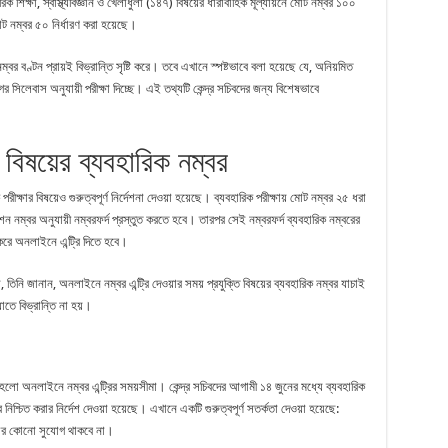
িক শিক্ষা, স্বাস্থ্যবিজ্ঞান ও খেলাধুলা (১৪৭) বিষয়ের ধারাবাহিক মূল্যায়নে মোট নম্বর ১০০
মোট নম্বর ৫০ নির্ধারণ করা হয়েছে।
্বর বণ্টন প্রায়ই বিভ্রান্তি সৃষ্টি করে। তবে এখানে স্পষ্টভাবে বলা হয়েছে যে, অনিয়মিত
আগের সিলেবাস অনুযায়ী পরীক্ষা দিচ্ছে। এই তথ্যটি কেন্দ্র সচিবদের জন্য বিশেষভাবে
 বিষয়ের ব্যবহারিক নম্বর
পরীক্ষার বিষয়েও গুরুত্বপূর্ণ নির্দেশনা দেওয়া হয়েছে। ব্যবহারিক পরীক্ষায় মোট নম্বর ২৫ ধরা
শন নম্বর অনুযায়ী নম্বরফর্দ প্রস্তুত করতে হবে। তারপর সেই নম্বরফর্দ ব্যবহারিক নম্বরের
ত করে অনলাইনে এন্ট্রি দিতে হবে।
ি, তিনি জানান, অনলাইনে নম্বর এন্ট্রি দেওয়ার সময় প্রযুক্তি বিষয়ের ব্যবহারিক নম্বর যাচাই
াতে বিভ্রান্তি না হয়।
হলো অনলাইনে নম্বর এন্ট্রির সময়সীমা। কেন্দ্র সচিবদের আগামী ১৪ জুনের মধ্যে ব্যবহারিক
ি নিশ্চিত করার নির্দেশ দেওয়া হয়েছে। এখানে একটি গুরুত্বপূর্ণ সতর্কতা দেওয়া হয়েছে:
দেওয়ার কোনো সুযোগ থাকবে না।