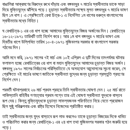
বাঙালিরা আক্রমণের বিরুদ্ধে রুখে দাঁড়ায় এবং বঙ্গবন্ধুর ৭ মার্চের স্বাধীনতার ডাকে সাড়া
দিয়ে মুক্তিযুদ্ধে ঝাঁপিয়ে পড়ে। চূড়ান্ত স্বাধীনতার লক্ষ্যে মূলত বঙ্গবন্ধুর ৭ মার্চের ভাষণ
ছিল ১ম ধাপ। এ প্রেক্ষিতেই রেখা চিত্র-১ এ নির্দেশিত ১ম ধাপের গুরুত্ব বাংলাদেশের
স্বাধীনতার মধ্যে নিহিত।
ঘ রেখাচিত্র-১ এর ৩য় ধাপ হচ্ছে আমাদের মুক্তিযুদ্ধে বিজয় অর্জনের দিন। রেখাচিত্রে
১৬-১২-১৯৭১ তারিখটি তাই নির্দেশ করে। আর ১ম ধাপ বঙ্গন্ধুর ৭ মার্চের ভাষণ এবং
দ্বিতীয় ধাপে উল্লিখিত তারিখ ১০-৪-১৯৭১ মুজিবনগর সরকার বা বাংলাদেশ সরকার
গঠনের দিন।
আমি মনে করি, ১৯৭১ সালের ৭ই মার্চ এবং ১০ই এপ্রিল এ দুটি দিনের তাৎপর্যময় ঘটনার
ফলাফল হচ্ছে রেখাচিত্রের ৩য় ধাপ বা মহান মুক্তিযুদ্ধে আমাদের চূড়ান্ত বিজয় অর্জন।
বঙ্গবন্ধু ১৯৭০ সালের নির্বাচনের পরিস্থিতিতে যে অসহযোগ আন্দোলনের সূচনা করেন, সে
প্রেক্ষিতে ৭ই মার্চের ভাষণে জাতিকে স্বাধীনতা যুদ্ধের জন্য চূড়ান্ত প্রস্তুতি গ্রহণের
নির্দেশ দেন।
পরবর্তী ঘটনাপ্রবাহে ২৬ মার্চ প্রথম প্রহরে তিনি স্বাধীনতার ঘোষণা দেন। ২৫ মার্চ রাতে
পাকিস্তানি বাহিনীর গণহত্যার প্রথম লগ্নে তার এই ঘোষণা স্বাধীনতা যুদ্ধকে বাস্তব
রূপ দেয়। কিন্তু মুক্তিযুদ্ধকে চূড়ান্ত সাফল্যজনক পরিণতিতে নিয়ে যেতে প্রয়োজন
ছিল সুষ্ঠু পরিকল্পনার এবং রাষ্ট্র হিসেবে নিজেদের প্রতিষ্ঠিত করার।
তাই স্বাধীনতার জন্য যুদ্ধ বাস্তবে রূপ লাভ করলেও তাকে চূড়ান্ত বিজয়ের দিকে ধাবিত
ও পরিচালিত করার জন্য রেখাচিত্র-১ এর ২য় ধাপ তথা মুজিবনগর সরকার গঠন জরুরি হয়ে
পড়ে।