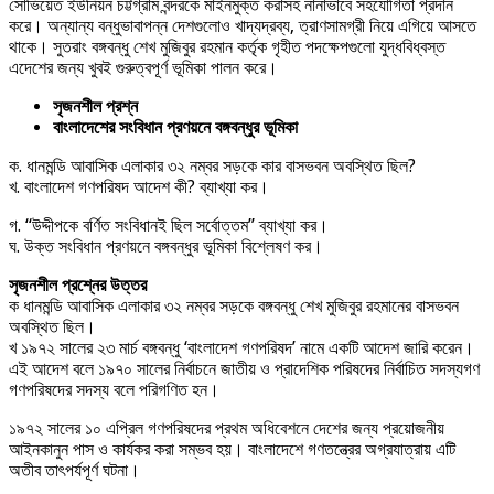
সোভিয়েত ইউনিয়ন চট্টগ্রাম বন্দরকে মাইনমুক্ত করাসহ নানাভাবে সহযোগিতা প্রদান
করে। অন্যান্য বন্ধুভাবাপন্ন দেশগুলোও খাদ্যদ্রব্য, ত্রাণসামগ্রী নিয়ে এগিয়ে আসতে
থাকে। সুতরাং বঙ্গবন্ধু শেখ মুজিবুর রহমান কর্তৃক গৃহীত পদক্ষেপগুলো যুদ্ধবিধ্বস্ত
এদেশের জন্য খুবই গুরুত্বপূর্ণ ভূমিকা পালন করে।
সৃজনশীল প্রশ্ন
বাংলাদেশের সংবিধান প্রণয়নে বঙ্গবন্ধুর ভূমিকা
ক. ধানমন্ডি আবাসিক এলাকার ৩২ নম্বর সড়কে কার বাসভবন অবস্থিত ছিল?
খ. বাংলাদেশ গণপরিষদ আদেশ কী? ব্যাখ্যা কর।
গ. “উদ্দীপকে বর্ণিত সংবিধানই ছিল সর্বোত্তম” ব্যাখ্যা কর।
ঘ. উক্ত সংবিধান প্রণয়নে বঙ্গবন্ধুর ভূমিকা বিশ্লেষণ কর।
সৃজনশীল প্রশ্নের উত্তর
ক ধানমন্ডি আবাসিক এলাকার ৩২ নম্বর সড়কে বঙ্গবন্ধু শেখ মুজিবুর রহমানের বাসভবন
অবস্থিত ছিল।
খ ১৯৭২ সালের ২৩ মার্চ বঙ্গবন্ধু ‘বাংলাদেশ গণপরিষদ’ নামে একটি আদেশ জারি করেন।
এই আদেশ বলে ১৯৭০ সালের নির্বাচনে জাতীয় ও প্রাদেশিক পরিষদের নির্বাচিত সদস্যগণ
গণপরিষদের সদস্য বলে পরিগণিত হন।
১৯৭২ সালের ১০ এপ্রিল গণপরিষদের প্রথম অধিবেশনে দেশের জন্য প্রয়োজনীয়
আইনকানুন পাস ও কার্যকর করা সম্ভব হয়। বাংলাদেশে গণতন্ত্রের অগ্রযাত্রায় এটি
অতীব তাৎপর্যপূর্ণ ঘটনা।