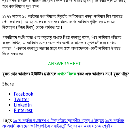
প্রাদেশিক ও জাতীয় পরিষদ সদস্যগণ গণপরিষদের সদস্য হবেন। সংবিধান প্রণয়ন করাই
হবে গণপরিষদের মূল লক্ষ্য।
১৯৭২ সালের ১২ অক্টোবর গণপরিষদের দ্বিতীয় অধিবেশনে খসড়া সংবিধান বিল আকারে
পেশ করা হয়। ১৯৭২ সালের ৪ নভেম্বর বাংলাদেশের সংবিধান গৃহীত হয় এবং ১৬
ডিসেম্বর (বিজয় দিবস) থেকে কার্যকর হয়।
গণপরিষদে সংবিধানের ওপর বক্তব্য রাখতে গিয়ে বঙ্গবন্ধু বলেন, ‘এই সংবিধান শহিদের
রক্তে লিখিত, এ সংবিধান সমগ্র জনগণের আশা-আকাক্সক্ষার মূর্তপ্রতীক হয়ে বেঁচে
থাকবে।’ এভাবে বঙ্গবন্ধুর সরকার মাত্র দশ মাসে বাংলাদেশকে একটি সংবিধান উপহার
দিতে সক্ষম হন।
ANSWER SHEET
যুক্ত
হোন
আমাদের
ইউটিউব
চ্যানেলে
এখানে
ক্লিক
করুন
এবং
আমাদের
সাথে
যুক্ত
থাকু
Share
Facebook
Twitter
LinkedIn
Pinterest
Tags
১০ ম শ্রেণির বাংলাদেশ ও বিশ্বপরিচয় সৃজনশীল প্রশ্ন ও উত্তর
১০ম শ্রেণির/
এসএসসি বাংলাদেশ ও বিশ্বপরিচয় এসাইনমেন্ট উত্তর ২য় অধ্যায়
১০ম শ্রেণীর