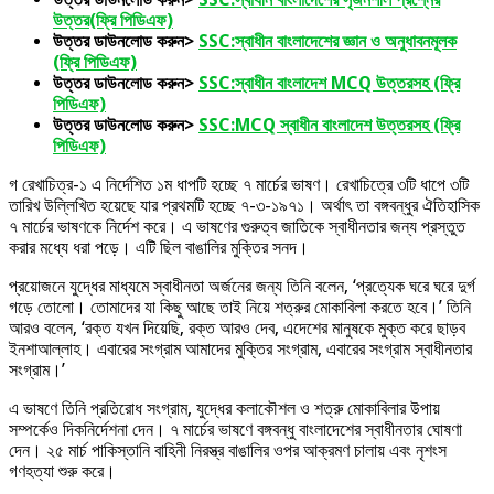
উত্তর(ফ্রি পিডিএফ)
উত্তর ডাউনলোড করুন>
SSC:স্বাধীন বাংলাদেশের জ্ঞান ও অনুধাবনমূলক
(ফ্রি পিডিএফ)
উত্তর ডাউনলোড করুন>
SSC:স্বাধীন বাংলাদেশ MCQ উত্তরসহ (ফ্রি
পিডিএফ)
উত্তর ডাউনলোড করুন>
SSC:MCQ স্বাধীন বাংলাদেশ উত্তরসহ (ফ্রি
পিডিএফ)
গ রেখাচিত্র-১ এ নির্দেশিত ১ম ধাপটি হচ্ছে ৭ মার্চের ভাষণ। রেখাচিত্রে ৩টি ধাপে ৩টি
তারিখ উল্লিখিত হয়েছে যার প্রথমটি হচ্ছে ৭-৩-১৯৭১। অর্থাৎ তা বঙ্গবন্ধুর ঐতিহাসিক
৭ মার্চের ভাষণকে নির্দেশ করে। এ ভাষণের গুরুত্ব জাতিকে স্বাধীনতার জন্য প্রস্তুত
করার মধ্যে ধরা পড়ে। এটি ছিল বাঙালির মুক্তির সনদ।
প্রয়োজনে যুদ্ধের মাধ্যমে স্বাধীনতা অর্জনের জন্য তিনি বলেন, ‘প্রত্যেক ঘরে ঘরে দুর্গ
গড়ে তোলো। তোমাদের যা কিছু আছে তাই নিয়ে শত্রুর মোকাবিলা করতে হবে।’ তিনি
আরও বলেন, ‘রক্ত যখন দিয়েছি, রক্ত আরও দেব, এদেশের মানুষকে মুক্ত করে ছাড়ব
ইনশাআল্লাহ। এবারের সংগ্রাম আমাদের মুক্তির সংগ্রাম, এবারের সংগ্রাম স্বাধীনতার
সংগ্রাম।’
এ ভাষণে তিনি প্রতিরোধ সংগ্রাম, যুদ্ধের কলাকৌশল ও শত্রু মোকাবিলার উপায়
সম্পর্কেও দিকনির্দেশনা দেন। ৭ মার্চের ভাষণে বঙ্গবন্ধু বাংলাদেশের স্বাধীনতার ঘোষণা
দেন। ২৫ মার্চ পাকিস্তানি বাহিনী নিরস্ত্র বাঙালির ওপর আক্রমণ চালায় এবং নৃশংস
গণহত্যা শুরু করে।