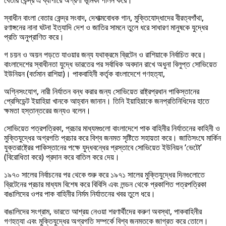
বেতার কেন্দ্র এ ব্যাপারে অগ্রণী ভূমিকা পালন করে।
স্বাধীন বাংলা বেতার কেন্দ্র সংবাদ, দেশাত্মবোধক গান, মুক্তিযোদ্ধাদের বীরত্বগাঁথা,
রণাঙ্গনের নানা ঘটনা ইত্যাদি দেশ ও জাতির সামনে তুলে ধরে সাধারণ মানুষকে যুদ্ধের
প্রতি অনুপ্রাণিত করে।
গ চয়ন ও অয়ন পড়তে যাওয়ার জন্য যথাক্রমে ব্রিটেন ও রাশিয়াকে নির্বাচিত করে।
বাংলাদেশের স্বাধীনতা যুদ্ধে ভারতের পর সর্বাধিক অবদান রাখে অধুনা বিলুপ্ত সোভিয়েত
ইউনিয়ন (বর্তমান রাশিয়া)। পাকবাহিনী কর্তৃক বাংলাদেশে গণহত্যা,
অগ্নিসংযোগ, নারী নির্যাতন বন্ধ করার জন্য সোভিয়েত রাষ্ট্রপ্রধান পাকিস্তানের
প্রেসিডেন্ট ইয়াহিয়া খানকে আহ্বান জানান। তিনি ইয়াহিয়াকে জনপ্রতিনিধিদের হাতে
ক্ষমতা হস্তান্তরের জন্যও বলেন।
সোভিয়েত পত্রপত্রিকা, প্রচার মাধ্যমগুলো বাংলাদেশে পাক বাহিনীর নির্যাতনের কাহিনী ও
মুক্তিযুদ্ধের অগ্রগতি প্রচার করে বিশ্ব জনমত সৃষ্টিতে সহায়তা করে। জাতিসংঘে মার্কিন
যুক্তরাষ্ট্রের পাকিস্তানের পক্ষে যুদ্ধবন্ধের প্রস্তাবে সোভিয়েত ইউনিয়ন ‘ভেটো’
(বিরোধিতা করে) প্রদান করে বাতিল করে দেয়।
১৯৭০ সালের নির্বাচনের পর থেকে শুরু করে ১৯৭১ সালের মুক্তিযুদ্ধের দিনগুলোতে
ব্রিটেনের প্রচার মাধ্যম বিশেষ করে বিবিসি এবং লন্ডন থেকে প্রকাশিত পত্রপত্রিকা
বাঙালিদের ওপর পাক বাহিনীর নির্মম নির্যাতনের খবর তুলে ধরে।
বাঙালিদের সংগ্রাম, ভারতে আশ্রয় নেওয়া শরণার্থীদের করুণ অবস্থা, পাকবাহিনীর
গণহত্যা এবং মুক্তিযুদ্ধের অগ্রগতি সম্পর্কে বিশ্ব জনমতকে জাগ্রত করে তোলে।