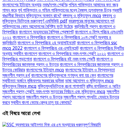
বাংলাদেশের ইতিহাস অধ্যায়
নবম/দশম শ্রেণির
পশ্চিম পাকিস্তান আমাদের কত বছর
শাসন করে
পূর্ব পাকিস্তান ও পশ্চিম পাকিস্তানের মধ্যে বৈষম্য তুলনামূলক চিত্র
প্রবাসী
বাঙালীরা কিভাবে মুক্তিযুদ্ধে অবদান রাখে?
বঙ্গবন্ধু ও মুক্তিযুদ্ধ mcq
বঙ্গবন্ধু ও
মুক্তিযুদ্ধ ভিত্তিক গুরুত্বপূর্ণ এমসিকিউ pdf
বহরমপুরের মানুষের আন্দোলনে পূর্ব
পাকিস্তানের কোন আন্দোলনের বৈশিষ্ট্য ফুটে উঠেছে
বহুনির্বাচনী প্রশ্ন বাংলাদেশ ও
বিশ্বপরিচয়
বাংলাদেশ অভ্যুদয়ের বৈশ্বিক প্রেক্ষাপট
বাংলাদেশ ও বিশ্ব পরিচয় এসএসসি
২০২২
বাংলাদেশ ও বিশ্বপরিচয়
বাংলাদেশ ও বিশ্বপরিচয় ১০ম শ্রেণি অধ্যায় ৪
বহুনির্বাচনি
বাংলাদেশ ও বিশ্বপরিচয় ২য় অ্যাসাইনমেন্ট
বাংলাদেশ ও বিশ্বপরিচয় ssc
mcq 2022
বাংলাদেশ ও বিশ্বপরিচয় এর এসাইনমেন্ট
বাংলাদেশ ও বিশ্বপরিচয় দ্বিতীয়
অধ্যায় স্বাধীন বাংলাদেশ
বাংলাদেশ ও বিশ্বপরিচয় নবম-দশম শ্রেণি ২০২২
বাংলাদেশ ও
বিশ্বপরিচয় পড়াশোনা
বাংলাদেশ ও বিশ্বপরিচয় বই নবম দশম শ্রেণী
বাংলাদেশ ও
বিশ্বপরিচয়ের জ্ঞানমূলক প্রশ্ন ও উত্তর
বাংলাদেশ ও বিশ্বপরিচয়ের জ্ঞানমূলক প্রশ্ন ও
উত্তর কোরিয়ার
বাংলাদেশের ইতিহাস mcq
বাংলাদেশের ইতিহাস ও বিশ্বসভ্যতা
সৃজনশীল প্রশ্ন ৪র্থ
বাংলাদেশের মুক্তিযুদ্ধকে গণযুদ্ধ বলা হয় কেন
বাংলাদেশের
স্বাধীনতা অর্জনে মুজিবনগর সরকারের ভূমিকা
ভাষা আন্দোলন ও মুক্তিযুদ্ধ mcq
মুক্তিযুদ্ধ বিষয়ক mcq
মুক্তিযুদ্ধভিত্তিক রচনা পাশাপাশি
রাষ্ট্র নাগরিকতা ও আইন
সৃজনশীল প্রশ্ন
শ্রেণি: নবম-দশম
সত্তরের নির্বাচন এবং মুক্তিযুদ্ধ mcq
সৃজনশীল
প্রশ্ন আলোচনা
সৃজনশীল প্রশ্ন ও উত্তর
সৃজনশীল প্রশ্ন পদ্ধতি: যেভাবে উত্তর
করবে
স্বাধীন বাংলা বেতার কেন্দ্র চালু হয় কোথায়?
এই বিষয়ে আরো লেখা