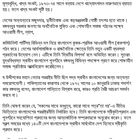
মূল্যবৃদ্ধি, খাদ্য সংকট, ১৯৭৩-৭৪ সালে বন্যায় দেশে খাদ্যোৎপাদন দারুণভাবে ব্যাহত
হয়। ফলে খাদ্য সংকট সৃষ্টি হয়।
দেশের অভ্যন্তরে মজুদদার, দুর্নীতিবাজ এবং ষড়যন্ত্রকারী গোষ্ঠী তৎপর হতে থাকে।
বঙ্গবন্ধুর সরকার জনগণের অর্থনৈতিক মুক্তি এবং শোষণহীন সমাজ গঠনের লক্ষ্যে
আওয়ামী লীগ, ন্যাপ,
কমিউনিস্ট পার্টিসহ বিভিন্ন দল নিয়ে বাংলাদেশ কৃষক-শ্রমিক আওয়ামী লীগ (বাকশাল)
গঠন করে। দেশের আর্থসামাজিক ও রাজনৈতিক ক্ষেত্রে তিনি নতুন একটি ব্যবস্থা
প্রবর্তনের উদ্যোগ নেন। এটিকে তিনি ‘দ্বিতীয় বিপ্লব’ বলে অভিহিত করেন। সুতরাং
যুদ্ধবিধ্বস্ত স্বাধীন বাংলাদেশ পুনর্গঠনে বঙ্গবন্ধু বিভিন্ন পদক্ষেপ গ্রহণ করে শোষণহীন
সমাজ প্রতিষ্ঠায় আত্মনিয়োগ করেছিলেন।
ঘ উদ্দীপকের মহান নেতার পররাষ্ট্র নীতি ছিল সদ্য স্বাধীন বাংলাদেশের জন্য অত্যন্ত
সময়োপযোগী। পাকিস্তানের কারাগার থেকে ১৯৭২ সালের ১০ জানুয়ারি ঢাকায় পদার্পণ
কার বঙ্গবন্ধু বলেন, বাংলাদেশ শান্তিতে বিশ্বাস করে, কারও প্রতি বৈরী আচরণ সমর্থন
করবে না।
তিনি ঘোষণা করেন যে, ‘সকলের সাথে বন্ধুত্ব, কারো সাথে শত্র“তা নয়’-এ নীতির
ভিত্তিতে বাংলাদেশের পররাষ্ট্রনীতি নির্ধারিত হবে। তিনি বাংলাদেশকে স্বীকৃতিপ্রদান এবং
পুনর্গঠনে সহযোগিতা প্রদানের জন্য আন্তর্জাতিক সম্প্রদায়কে অনুরোধ করেন। ফলে
স্বল্প সময়ের মধ্যে ১৪০টি দেশ বাংলাদেশকে স্বাধীন সার্বভৌম দেশ হিসেবে স্বীকৃতি
প্রদান করে।