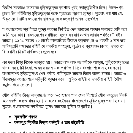
ব্রিটিশ সরকারও আমাদের মুক্তিযুদ্ধের ব্যাপারে খুবই সহানুভূতিশীল ছিল। উলে¬খ্য,
লন্ডন ছিল বহির্বিশ্বে মুক্তিযুদ্ধের পক্ষে প্রচারের প্রধান কেন্দ্র। সুতরাং বলা যায় যে,
উক্ত দেশ দুটি বাংলাদেশের মুক্তিযুদ্ধে গুরুত্বপূর্ণ ভূমিকা রেখেছিল।
ঘ বাংলাদেশের স্বাধীনতা যুদ্ধে নয়নের নির্বাচিত দেশ ভারতের অবদান সবচেয়ে বেশি বলে
আমি মনে করি। বাংলাদেশের স্বাধীনতা যুদ্ধে সরাসরি সমর্থন জানায় প্রতিবেশী রাষ্ট্র
ভারত। ১৯৭১ সালের ২৫ মার্চের কালরাত্রির বীভৎস হত্যাকাণ্ড ও পরবর্তী ৯ মাস ধরে
পাকিস্তানি দখলদার বাহিনী যে নারকীয় গণহত্যা, লুণ্ঠন ও ধ্বংসযজ্ঞ চালায়, ভারত তা
বিশ্ববাসীর নিকট সার্থকভাবে তুলে ধরে।
এর ফলে বিশ্ব বিবেক জাগ্রত হয়। ভারত লক্ষ লক্ষ শরণার্থীকে আশ্রয়, মুক্তিযোদ্ধাদের
খাদ্য, বস্ত্র, চিকিৎসা, অস্ত্র সরঞ্জাম এবং প্রশিক্ষণ দিয়ে বাংলাদেশকে সাহায্য করে।
বাংলাদেশের মুক্তিযুদ্ধের শেষ পর্যায়ে পাকিস্তান ভারতে বিমান হামলা চালায়। ভারত ৬
ডিসেম্বর বাংলাদেশকে স্বীকৃতি প্রদান করে। মুক্তি বাহিনী ও ভারতীয় বাহিনী ‘যৌথ
কমান্ড’ গড়ে তোলে।
যৌথ বাহিনীর তীব্র আক্রমণের ফলে ৯৩ হাজার পাক সেনা নিঃশর্তে যৌথ কমান্ডের নিকট
আত্মসমর্পণ করতে বাধ্য হয়। ভারতের বহু সৈন্য বাংলাদেশের মুক্তিযুদ্ধে প্রাণ হারায়।
সুতরাং বাংলাদেশের স্বাধীনতা যুদ্ধে ভারতের ভূমিকা অপূরণীয়।
সৃজনশীল প্রশ্ন
বঙ্গবন্ধুর দ্বিতীয় বিপ্লব কর্মসূচি ও তার রাষ্ট্রনীতি
মহান যারা, তারা দেশের কল্যাণে শুধু ত্যাগই করেছেন। তার একটি প্রমাণ বাংলাদেশের