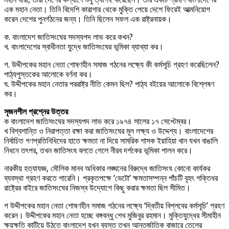
এক মহান নেতা। তিনি বিদেশি কারাগার থেকে মুক্তি পেয়ে দেশে ফিরেই আত্মনিয়োগ
করেন দেশের পুনর্গঠনের জন্য। তিনি ছিলেন সফল এক রাষ্ট্রনায়ক।
ক. বাংলাদেশ জাতিসংঘের সদস্যপদ লাভ করে কখন?
খ. বাংলাদেশের স্বাধীনতা যুদ্ধে জাতিসংঘের ভূমিকা ব্যাখ্যা কর।
গ. উদ্দীপকের মহান নেতা শোষণহীন সমাজ গঠনের লক্ষ্যে কী কর্মসূচি গ্রহণ করেছিলেন?
পাঠ্যপুস্তকের আলোকে বর্ণনা কর।
ঘ. উদ্দীপকের মহান নেতার পররাষ্ট্র নীতি কেমন ছিল? পাঠ্য বইয়ের আলোকে বিশ্লেষণ
কর।
সৃজনশীল প্রশ্নের উত্তর
ক বাংলাদেশ জাতিসংঘের সদস্যপদ লাভ করে ১৯৭৪ সালের ১৭ সেপ্টেম্বর।
খ বিশ্বশান্তি ও নিরাপত্তা রক্ষা করা জাতিসংঘের মূল লক্ষ্য ও উদ্দেশ্য। বাংলাদেশের
নির্বাচিত গণপ্রতিনিধিদের হাতে ক্ষমতা না দিয়ে সামরিক শাসক ইয়াহিয়া খান যখন বাঙালি
নিধনে তৎপর, তখন জাতিসংঘ বলতে গেলে নীরব দর্শকের ভূমিকা পালন করে।
নারকীয় হত্যাযজ্ঞ, মৌলিক মানব অধিকার লঙ্ঘনের বিরুদ্ধে জাতিসংঘ কোনো কার্যকর
ব্যবস্থা গ্রহণ করতে পারেনি। প্রকৃতপক্ষে ‘ভেটো’ ক্ষমতাসম্পন্ন পাঁচটি বৃহৎ শক্তিধর
রাষ্ট্রের বাইরে জাতিসংঘের নিজস্ব উদ্যোগে কিছু করার ক্ষমতা ছিল সীমিত।
গ উদ্দীপকের মহান নেতা শোষণহীন সমাজ গঠনের লক্ষ্যে ‘দ্বিতীয় বিপ্লবের কর্মসূচি’ গ্রহণ
করেন। উদ্দীপকের মহান নেতা হচ্ছে বঙ্গবন্ধু শেখ মুজিবুর রহমান। মুক্তিযুদ্ধের সীমাহীন
ক্ষয়ক্ষতি কাটিয়ে উঠতে বাংলাদেশ যখন ব্যস্ত তখন আন্তর্জাতিক বাজারে তেলের