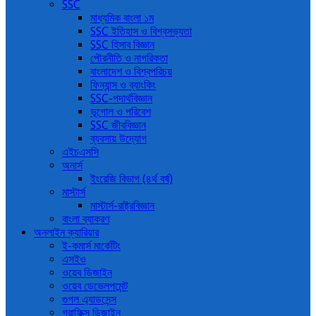
SSC
মাধ্যমিক বাংলা ১ম
SSC ইতিহাস ও বিশ্বসভ্যতা
SSC হিসাব বিজ্ঞান
পৌরনীতি ও নাগরিকতা
বাংলাদেশ ও বিশ্বপরিচয়
ফিন্যান্স ও ব্যাংকিং
SSC-পদার্থবিজ্ঞান
ভূগোল ও পরিবেশ
SSC জীববিজ্ঞান
ব্যবসায় উদ্যোগ
এইচএসসি
অনার্স
ইংরেজি বিভাগ (৪র্থ বর্ষ)
মাস্টার্স
মাস্টার্স-রাষ্ট্রবিজ্ঞান
বাংলা ব্যাকরণ
অনলাইন ক্যারিয়ার
ই-কমার্স মার্কেটিং
এসইও
ওয়েব ডিজাইন
ওয়েব ডেভেলপমেন্ট
গুগল এ্যাডসেন্স
গ্রাফিক্স ডিজাইন