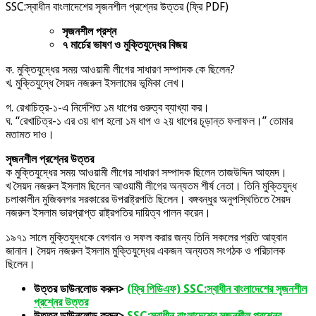
SSC:স্বাধীন বাংলাদেশের সৃজনশীল প্রশ্নের উত্তর (ফ্রি PDF)
সৃজনশীল প্রশ্ন
৭ মার্চের ভাষণ ও মুক্তিযুদ্ধের বিজয়
ক. মুক্তিযুদ্ধের সময় আওয়ামী লীগের সাধারণ সম্পাদক কে ছিলেন?
খ. মুক্তিযুদ্ধে সৈয়দ নজরুল ইসলামের ভূমিকা লেখ।
গ. রেখাচিত্র-১-এ নির্দেশিত ১ম ধাপের গুরুত্ব ব্যাখ্যা কর।
ঘ. “রেখাচিত্র-১ এর ৩য় ধাপ হলো ১ম ধাপ ও ২য় ধাপের চূড়ান্ত ফলাফল।” তোমার
মতামত দাও।
সৃজনশীল প্রশ্নের উত্তর
ক মুক্তিযুদ্ধের সময় আওয়ামী লীগের সাধারণ সম্পাদক ছিলেন তাজউদ্দিন আহমদ।
খ সৈয়দ নজরুল ইসলাম ছিলেন আওয়ামী লীগের অন্যতম শীর্ষ নেতা। তিনি মুক্তিযুদ্ধ
চলাকালীন মুজিবনগর সরকারের উপরাষ্ট্রপতি ছিলেন। বঙ্গবন্ধুর অনুপস্থিতিতে সৈয়দ
নজরুল ইসলাম ভারপ্রাপ্ত রাষ্ট্রপতির দায়িত্ব পালন করেন।
১৯৭১ সালে মুক্তিযুদ্ধকে বেগবান ও সফল করার জন্য তিনি সকলের প্রতি আহ্বান
জানান। সৈয়দ নজরুল ইসলাম মুক্তিযুদ্ধের একজন অন্যতম সংগঠক ও পরিচালক
ছিলেন।
উত্তর ডাউনলোড ক
রুন>
(ফ্রি পিডিএফ) SSC:স্বাধীন বাংলাদেশের সৃজনশীল
প্রশ্নের উত্তর
উত্তর ডাউনলোড করুন>
SSC:স্বাধীন বাংলাদেশের সৃজনশীল প্রশ্নের