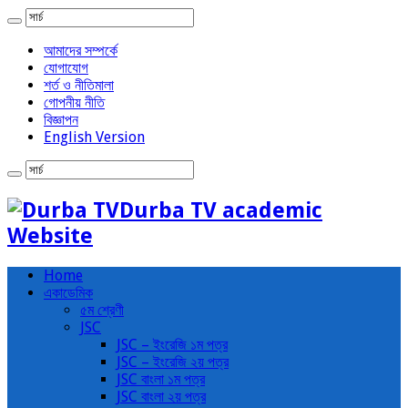
আমাদের সম্পর্কে
যোগাযোগ
শর্ত ও নীতিমালা
গোপনীয় নীতি
বিজ্ঞাপন
English Version
Durba TV academic
Website
Home
একাডেমিক
৫ম শ্রেণী
JSC
JSC – ইংরেজি ১ম পত্র
JSC – ইংরেজি ২য় পত্র
JSC বাংলা ১ম পত্র
JSC বাংলা ২য় পত্র