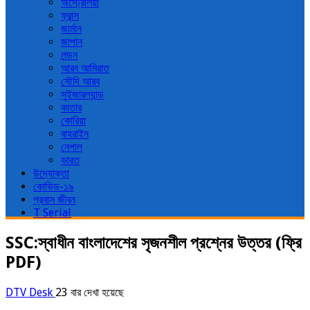
অস্ট্রেলিয়া
ফ্রান্স
জার্মান
জাপান
লন্ডন
আরব আমিরাত
সৌদি আরব
সুইজারল্যান্ড
কাতার
কোরিয়া
বাহরাইন
নেপাল
ভারত
উদ্যোক্তা
কোভিড-১৯
প্রবাস জীবন
T Serial
SSC:স্বাধীন বাংলাদেশের সৃজনশীল প্রশ্নের উত্তর (ফ্রি
PDF)
DTV Desk
23 বার দেখা হয়েছে