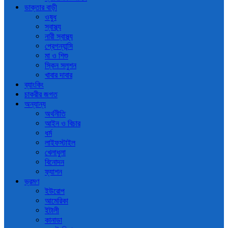
ডাক্তার বাড়ী
ওষুধ
স্বাস্থ্য
নারী স্বাস্থ্য
প্রেগন্যান্সি
মা ও শিশু
স্কিন সলুশন
খাবার দাবার
ব্যাংকিং
চাকরীর জগত
অন্যান্য
অর্থনীতি
আইন ও বিচার
ধর্ম
লাইফস্টাইল
খেলাধুলা
বিনোদন
ফ্যাশন
ভ্রমণ
ইউরোপ
আমেরিকা
ইটালী
কানাডা