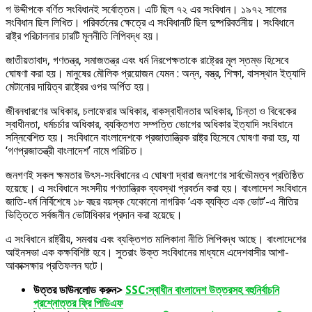
গ উদ্দীপকে বর্ণিত সংবিধানই সর্বোত্তম। এটি ছিল ৭২ এর সংবিধান। ১৯৭২ সালের
সংবিধান ছিল লিখিত। পরিবর্তনের ক্ষেত্রে এ সংবিধানটি ছিল দুষ্পরিবর্তনীয়। সংবিধানে
রাষ্ট্র পরিচালনার চারটি মূলনীতি লিপিবদ্ধ হয়।
জাতীয়তাবাদ, গণতন্ত্র, সমাজতন্ত্র এবং ধর্ম নিরপেক্ষতাকে রাষ্ট্রের মূল স্তম্ভ হিসেবে
ঘোষণা করা হয়। মানুষের মৌলিক প্রয়োজন যেমন : অন্ন, বস্ত্র, শিক্ষা, বাসস্থান ইত্যাদি
মেটানোর দায়িত্ব রাষ্ট্রের ওপর অর্পিত হয়।
জীবনধারণের অধিকার, চলাফেরার অধিকার, বাকস্বাধীনতার অধিকার, চিন্তা ও বিবেকের
স্বাধীনতা, ধর্মচর্চার অধিকার, ব্যক্তিগত সম্পত্তি ভোগের অধিকার ইত্যাদি সংবিধানে
সন্নিবেশিত হয়। সংবিধানে বাংলাদেশকে প্রজাতান্ত্রিক রাষ্ট্র হিসেবে ঘোষণা করা হয়, যা
‘গণপ্রজাতন্ত্রী বাংলাদেশ’ নামে পরিচিত।
জনগণই সকল ক্ষমতার উৎস-সংবিধানের এ ঘোষণা দ্বারা জনগণের সার্বভৌমত্ব প্রতিষ্ঠিত
হয়েছে। এ সংবিধানে সংসদীয় গণতান্ত্রিক ব্যবস্থা প্রবর্তন করা হয়। বাংলাদেশ সংবিধানে
জাতি-ধর্ম নির্বিশেষে ১৮ বছর বয়স্ক যেকোনো নাগরিক ‘এক ব্যক্তি এক ভোট’-এ নীতির
ভিত্তিতে সর্বজনীন ভোটাধিকার প্রদান করা হয়েছে।
এ সংবিধানে রাষ্ট্রীয়, সমবায় এবং ব্যক্তিগত মালিকানা নীতি লিপিবদ্ধ আছে। বাংলাদেশের
আইনসভা এক কক্ষবিশিষ্ট হবে। সুতরাং উক্ত সংবিধানের মাধ্যমে এদেশবাসীর আশা-
আকাক্সক্ষার প্রতিফলন ঘটে।
উত্তর ডাউনলোড করুন>
SSC:স্বাধীন বাংলাদেশ উত্তরসহ বহুনির্বাচনি
প্রশ্নোত্তর ফ্রি পিডিএফ