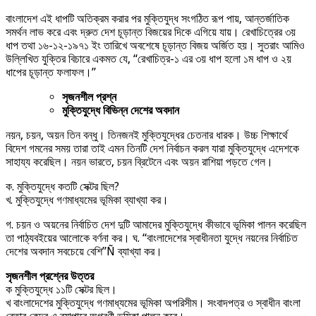
বাংলাদেশ এই ধাপটি অতিক্রম করার পর মুক্তিযুদ্ধ সংগঠিত রূপ পায়, আন্তর্জাতিক
সমর্থন লাভ করে এবং দ্রুত দেশ চূড়ান্ত বিজয়ের দিকে এগিয়ে যায়। রেখাচিত্রের ৩য়
ধাপ তথা ১৬-১২-১৯৭১ ইং তারিখে অবশেষে চূড়ান্ত বিজয় অর্জিত হয়। সুতরাং আমিও
উল্লিখিত যুক্তির বিচারে একমত যে, “রেখাচিত্র-১ এর ৩য় ধাপ হলো ১ম ধাপ ও ২য়
ধাপের চূড়ান্ত ফলাফল।”
সৃজনশীল প্রশ্ন
মুক্তিযুদ্ধে বিভিন্ন দেশের অবদান
নয়ন, চয়ন, অয়ন তিন বন্ধু। তিনজনই মুক্তিযুদ্ধের চেতনার ধারক। উচ্চ শিক্ষার্থে
বিদেশ গমনের সময় তারা তাই এমন তিনটি দেশ নির্বাচন করল যারা মুক্তিযুদ্ধে এদেশকে
সাহায্য করেছিল। নয়ন ভারতে, চয়ন ব্রিটেনে এবং অয়ন রাশিয়া পড়তে গেল।
ক. মুক্তিযুদ্ধে কতটি সেক্টর ছিল?
খ. মুক্তিযুদ্ধে গণমাধ্যমের ভূমিকা ব্যাখ্যা কর।
গ. চয়ন ও অয়নের নির্বাচিত দেশ দুটি আমাদের মুক্তিযুদ্ধে কীভাবে ভূমিকা পালন করেছিল
তা পাঠ্যবইয়ের আলোকে বর্ণনা কর। ঘ. “বাংলাদেশের স্বাধীনতা যুদ্ধে নয়নের নির্বাচিত
দেশের অবদান সবচেয়ে বেশি”Ñ ব্যাখ্যা কর।
সৃজনশীল প্রশ্নের উত্তর
ক মুক্তিযুদ্ধে ১১টি সেক্টর ছিল।
খ বাংলাদেশের মুক্তিযুদ্ধে গণমাধ্যমের ভূমিকা অপরিসীম। সংবাদপত্র ও স্বাধীন বাংলা