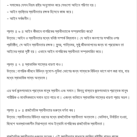
– সমাজের যেসব নিয়ম রাষ্ট্র অনুমোদন করে সেগুলো আইনে পরিণত হয়।
– আইন ব্যক্তির স্বাধীনতার রক্ষক হিসেবে কাজ করে।
– আইন সর্বজনীন।
প্রশ্ন ॥ ৬ ॥ আইন কীভাবে নাগরিকের স্বাধীনতাকে সম্প্রসারিত করে?
উত্তর : আইন ও স্বাধীনতার মধ্যে ঘনিষ্ঠ সম্পর্ক বিদ্যমান। যে আইন জনগণের সম্মতির ওপর
প্রতিষ্ঠিত, সে আইন স্বাধীনতার রক্ষক। সুন্দর, শান্তিময়, সুষ্ঠু জীবনযাপনের জন্য যা প্রয়োজন তা
আইনের দ্বারা সৃষ্টি হয়। এভাবে আইন নাগরিকের স্বাধীনতা সম্প্রসারিত করে।
প্রশ্ন ॥ ৭ ॥ স্বাভাবিক সাম্যের ধারণা দাও।
উত্তর : নাগরিক জীবনে বিভিন্ন সুযোগ-সুবিধা ভোগের জন্য সাম্যকে বিভিন্ন ভাগে ভাগ করা যায়, যার
মধ্যে স্বাভাবিক সাম্য অন্যতম।
এর অর্থ জন্মগতভাবে প্রত্যেক মানুষ স্বাধীন এবং সমান। কিন্তু বাস্তবে জন্মগতভাবে প্রত্যেক মানুষ
শারীরিক ও মানসিকভাবে সমান হতে পারে না। এজন্য বর্তমানে স্বাভাবিক সাম্যের ধারণা প্রায় অচল।
প্রশ্ন ॥ ৮ ॥ রাজনৈতিক স্বাধীনতার গুরুত্ব বর্ণনা কর।
উত্তর : স্বাধীনতার বিভিন্ন ধরনের মধ্যে রাজনৈতিক স্বাধীনতা অন্যতম। ভোটদান, নির্বাচিত হওয়া,
বিদেশে অবস্থানকালীন নিরাপত্তা লাভ ইত্যাদি নাগরিকের রাজনৈতিক স্বাধীনতা।
রাজনৈতিক স্বাধীনতার গুরুত্ব অনেক। এই স্বাধীনতার মাধ্যমে ব্যক্তি রাষ্ট্রীয় শাসন কাজে