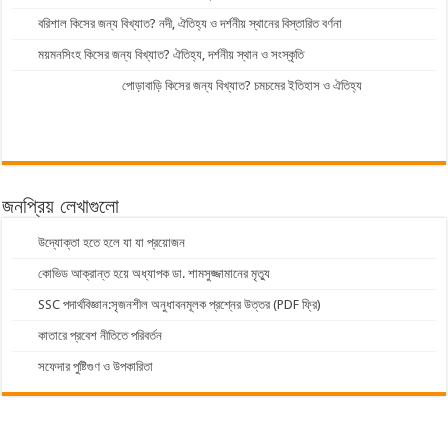
বরিশাল কিসের জন্য বিখ্যাত? নদী, ঐতিহ্য ও দর্শনীয় স্থানের বিস্তারিত বর্ণনা
ময়মনসিংহ কিসের জন্য বিখ্যাত? ঐতিহ্য, দর্শনীয় স্থান ও সংস্কৃতি
পোড়াবাড়ি কিসের জন্য বিখ্যাত? চমচমের ইতিহাস ও ঐতিহ্য
জনপ্রিয় লেখাগুলো
উদ্যোক্তা হতে হলে যা যা প্রয়োজন
কোভিড আক্রান্ত হয়ে অধ্যাপক ডা. শামসুজ্জামানের মৃত্যু
SSC পদার্থবিজ্ঞান:সৃজনশীল অনুধাবনমূলক প্রশ্নের উত্তর (PDF ফ্রি)
কাতারে প্রবেশ নীতিতে পরিবর্তন
সফেদার পুষ্টিগুণ ও উপকারিতা