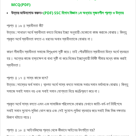
MCQ(PDF)
উত্তর ডাউনলোড করুন>
(PDF) SSC হিসাব বিজ্ঞান ১ম অধ্যায় সৃজনশীল প্রশ্ন ও উত্তর
প্রশ্ন ॥ ১৬ ॥ স্বাধীনতা কী?
উত্তর : সাধারণ অর্থে স্বাধীনতা বলতে নিজের ইচ্ছা অনুযায়ী যেকোনো কাজ করাকে বোঝায়। কিন্তু
প্রকৃত অর্থে স্বাধীনতা বলতে এ ধরনের অবাধ স্বাধীনতাকে বোঝায় না।
কারণ সীমাহীন স্বাধীনতা সমাজে বিশৃঙ্খলা সৃষ্টি করে। তাই পৌরনীতিতে স্বাধীনতা ভিন্ন অর্থে ব্যবহৃত
হয়। অন্যের কাজে হস্তক্ষেপ বা বাধা সৃষ্টি না করে নিজের ইচ্ছানুযায়ী নির্দিষ্ট সীমার মধ্যে কাজ করাই
স্বাধীনতা।
প্রশ্ন ॥ ১৭ ॥ সাম্য কাকে বলে?
উত্তর : সাম্যের অর্থ সমান। শব্দগত অর্থে সাম্য বলতে সমাজে সবার সমান মর্যাদাকে বোঝায়। কিন্তু
সমাজে সবাই সমান নয় এবং সবাই সমান যোগ্যতা নিয়ে জš§গ্রহণ করে না।
প্রকৃত অর্থে সাম্য বলতে এমন এক সামাজিক পরিবেশকে বোঝায় যেখানে জাতি-ধর্ম-বর্ণ নির্বিশেষে
সবাই সমান সুযোগ-সুবিধা ভোগ করে এবং সেই সুযোগ-সুবিধা ব্যবহার করে সবাই নিজ নিজ দক্ষতার
বিকাশ ঘটাতে পারে।
প্রশ্ন ॥ ১৮ ॥ আইনবিদদের গ্রন্থ থেকে কীভাবে আইনের উৎপত্তি হয়?