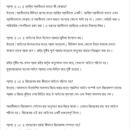
প্রশ্ন ॥ ১২ ॥ ব্যক্তি স্বাধীনতা বলতে কী বোঝায়?
উত্তর : স্বাধীনতার বিভিন্ন রূপের মধ্যে ব্যক্তি স্বাধীনতা একটি। ব্যক্তি স্বাধীনতা বলতে এমন
স্বাধীনতাকে বোঝায় যে স্বাধীনতা ভোগ করলে অন্যের কোনো ক্ষতি হয় না। যেমন : ধর্মচর্চা করা ও
পারিবারিক গোপনীয়তা রক্ষা করা। এ ধরনের স্বাধীনতা ব্যক্তির একান্ত নিজস্ব বিষয়।
প্রশ্ন ॥ ১৩ ॥ আইনের উৎস হিসেবে প্রথার ভূমিকা উল্লেখ কর।
উত্তর : আইনের উৎসগুলোর মধ্যে প্রথা অন্যতম। দীর্ঘকাল যাবৎ কোনো নিয়ম সমাজে চলতে
থাকলে তাকে প্রথা বলে। রাষ্ট্র সৃষ্টির পূর্বে প্রথার মাধ্যমে মানুষের আচরণ নিয়ন্ত্রণ করা হত।
রাষ্ট্র সৃষ্টির পর যেসব প্রথা রাষ্ট্র কর্তৃক অনুমোদন লাভ করে, সেগুলো আইনে পরিণত হয়।
যুক্তরাজ্যের অনেক আইন প্রথার ওপর ভিত্তি করে সৃষ্টি হয়েছে।
প্রশ্ন ॥ ১৪ ॥ বিচারকের রায় কীভাবে আইনে পরিণত হয়?
উত্তর : আদালতে উত্থাপিত মামলার বিচার করার জন্য প্রচলিত আইন অস্পষ্ট হলে বিচারকগণ তাদের
প্রজ্ঞা ও বিচার-বুদ্ধির ওপর ভিত্তি করে ঐ আইনের ব্যাখ্যা দেন এবং উক্ত মামলার রায় দেন।
পরবর্তীকালে বিচারকগণ সেইসব রায় অনুসরণ করে বিচার করেন। এভাবে বিচারকের রায় পরে আইনে
পরিণত হয়। বিচারকের এই রায় আইনের একটি গুরুত্বপূর্ণ উৎস।
প্রশ্ন ॥ ১৫ ॥ ন্যায়বোধ দ্বারা কীভাবে বিচারকাজ সম্পন্ন হয়?