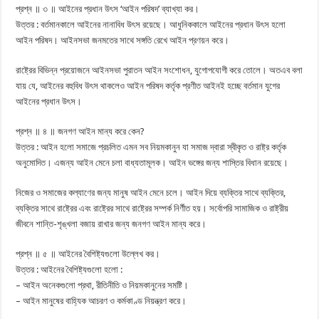
প্রশ্ন ॥ ৩ ॥ আইনের প্রধান উৎস ‘আইন পরিষদ’ ব্যাখ্যা কর।
উত্তর : বর্তমানকালে আইনের নানাবিধ উৎস রয়েছে। আধুনিককালে আইনের প্রধান উৎস হলো
আইন পরিষদ। আইনসভা জনমতের সাথে সঙ্গতি রেখে আইন প্রণয়ন করে।
রাষ্ট্রের বিভিন্ন প্রয়োজনে আইনসভা পুরাতন আইন সংশোধন, যুগোপযোগী করে তোলে। অতএব বলা
যায় যে, আইনের বহুবিধ উৎস থাকলেও আইন পরিষদ কর্তৃক প্রণীত আইনই হচ্ছে বর্তমান যুগের
আইনের প্রধান উৎস।
প্রশ্ন ॥ ৪ ॥ জনগণ আইন মান্য করে কেন?
উত্তর : আইন হলো সমাজে প্রচলিত এমন সব নিয়মকানুন যা সমাজ দ্বারা স্বীকৃত ও রাষ্ট্র কর্তৃক
অনুমোদিত। এজন্য আইন মেনে চলা বাধ্যতামূলক। আইন ভঙ্গের জন্য শাস্তির বিধান রয়েছে।
নিজের ও সমাজের কল্যাণের জন্য মানুষ আইন মেনে চলে। আইন দিয়ে ব্যক্তির সাথে ব্যক্তির,
ব্যক্তির সাথে রাষ্ট্রের এবং রাষ্ট্রের সাথে রাষ্ট্রের সম্পর্ক নির্ণীত হয়। সর্বোপরি সামাজিক ও রাষ্ট্রীয়
জীবনে শান্তি-শৃঙ্খলা বজায় রাখার জন্য জনগণ আইন মান্য করে।
প্রশ্ন ॥ ৫ ॥ আইনের বৈশিষ্ট্যগুলো উল্লেখ কর।
উত্তর : আইনের বৈশিষ্ট্যগুলো হলো :
– আইন অনেকগুলো প্রথা, রীতিনীতি ও নিয়মকানুনের সমষ্টি।
– আইন মানুষের বাহ্যিক আচরণ ও কর্মকাণ্ড নিয়ন্ত্রণ করে।