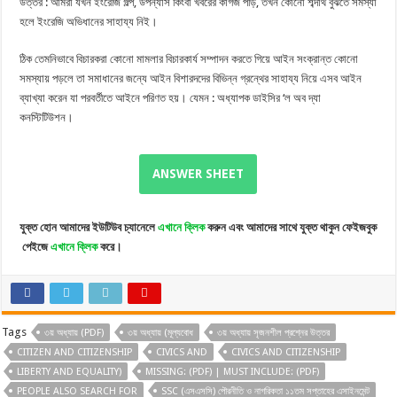
উত্তর : আমরা যখন ইংরেজি গল্প, উপন্যাস কিংবা খবরের কাগজ পড়ি, তখন কোনো শব্দার্থ বুঝতে সমস্যা
হলে ইংরেজি অভিধানের সাহায্য নিই।
ঠিক তেমনিভাবে বিচারকরা কোনো মামলার বিচারকার্য সম্পাদন করতে গিয়ে আইন সংক্রান্ত কোনো
সমস্যায় পড়লে তা সমাধানের জন্যে আইন বিশারদদের বিভিন্ন গ্রন্থের সাহায্য নিয়ে এসব আইন
ব্যাখ্যা করেন যা পরবর্তীতে আইনে পরিণত হয়। যেমন : অধ্যাপক ডাইসির ‘ল অব দ্যা
কনস্টিটিউশন।
ANSWER SHEET
যুক্ত
হোন
আমাদের
ইউটিউব
চ্যানেলে
এখানে
ক্লিক
করুন
এবং
আমাদের
সাথে
যুক্ত
থাকুন
ফেইজবুক
পেইজে
এখানে
ক্লিক
করে।
Tags
৩য় অধ্যায় (PDF)
৩য় অধ্যায় (মূল্যবোধ
৩য় অধ্যায় সৃজনশীল প্রশ্নের উত্তর
CITIZEN AND CITIZENSHIP
CIVICS AND
CIVICS AND CITIZENSHIP
LIBERTY AND EQUALITY)
MISSING: (PDF) ‎| MUST INCLUDE: (PDF)
PEOPLE ALSO SEARCH FOR
SSC (এসএসসি) পৌরনীতি ও নাগরিকতা ১১তম সপ্তাহের এসাইনমেন্ট